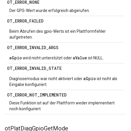
OT
_
ERROR
_
NONE
Der GPS-Wert wurde erfolgreich abgerufen.
OT
_
ERROR
_
FAILED
Beim Abrufen des gpio-Werts ist ein Plattformfehler
aufgetreten.
OT
_
ERROR
_
INVALID
_
ARGS
aGpio
aValue
wird nicht unterstützt oder
ist NULL.
OT
_
ERROR
_
INVALID
_
STATE
aGpio
Diagnosemodus war nicht aktiviert oder
ist nicht als
Eingabe konfiguriert.
OT
_
ERROR
_
NOT
_
IMPLEMENTED
Diese Funktion ist auf der Plattform weder implementiert
noch konfiguriert.
ot
Plat
Diag
Gpio
Get
Mode