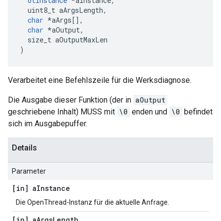
otInstance
*
aInstance
,
  uint8_t aArgsLength
,
char
*
aArgs
[],
char
*
aOutput
,
  size_t aOutputMaxLen
)
Verarbeitet eine Befehlszeile für die Werksdiagnose.
Die Ausgabe dieser Funktion (der in
aOutput
geschriebene Inhalt) MUSS mit
\0
enden und
\0
befindet
sich im Ausgabepuffer.
Details
Parameter
[in] a
Instance
Die OpenThread-Instanz für die aktuelle Anfrage.
[in] a
Args
Length