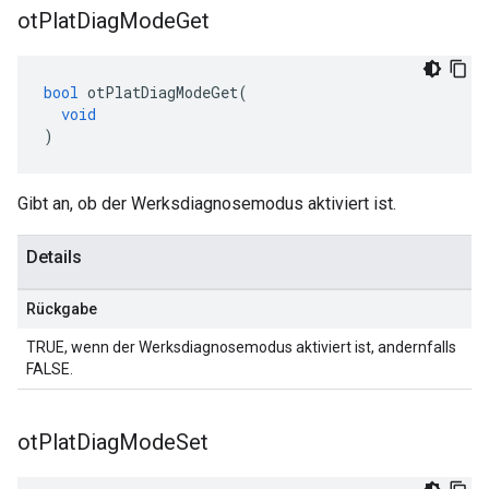
ot
Plat
Diag
Mode
Get
bool
 otPlatDiagModeGet
(
void
)
Gibt an, ob der Werksdiagnosemodus aktiviert ist.
Details
Rückgabe
TRUE, wenn der Werksdiagnosemodus aktiviert ist, andernfalls
FALSE.
ot
Plat
Diag
Mode
Set