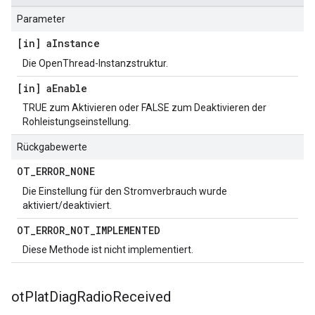
Parameter
[in] a
Instance
Die OpenThread-Instanzstruktur.
[in] a
Enable
TRUE zum Aktivieren oder FALSE zum Deaktivieren der
Rohleistungseinstellung.
Rückgabewerte
OT
_
ERROR
_
NONE
Die Einstellung für den Stromverbrauch wurde
aktiviert/deaktiviert.
OT
_
ERROR
_
NOT
_
IMPLEMENTED
Diese Methode ist nicht implementiert.
ot
Plat
Diag
Radio
Received