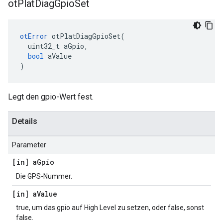
ot
Plat
Diag
Gpio
Set
otError
 otPlatDiagGpioSet
(
  uint32_t aGpio
,
bool
 aValue
)
Legt den gpio-Wert fest.
Details
Parameter
[in] a
Gpio
Die GPS-Nummer.
[in] a
Value
true, um das gpio auf High Level zu setzen, oder false, sonst
false.