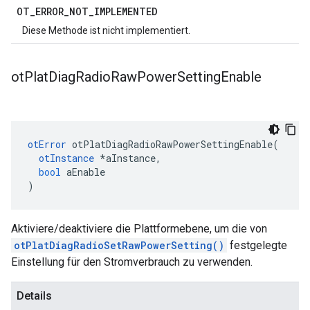
OT
_
ERROR
_
NOT
_
IMPLEMENTED
Diese Methode ist nicht implementiert.
ot
Plat
Diag
Radio
Raw
Power
Setting
Enable
otError
 otPlatDiagRadioRawPowerSettingEnable
(
otInstance
*
aInstance
,
bool
 aEnable
)
Aktiviere/deaktiviere die Plattformebene, um die von
otPlatDiagRadioSetRawPowerSetting()
festgelegte
Einstellung für den Stromverbrauch zu verwenden.
Details