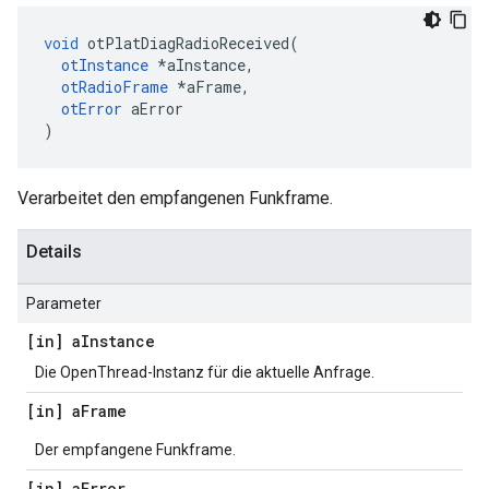
void
 otPlatDiagRadioReceived
(
otInstance
*
aInstance
,
otRadioFrame
*
aFrame
,
otError
 aError
)
Verarbeitet den empfangenen Funkframe.
Details
Parameter
[in] a
Instance
Die OpenThread-Instanz für die aktuelle Anfrage.
[in] a
Frame
Der empfangene Funkframe.
[in] a
Error