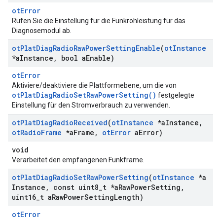
otError
Rufen Sie die Einstellung für die Funkrohleistung für das
Diagnosemodul ab.
ot
Plat
Diag
Radio
Raw
Power
Setting
Enable
(
ot
Instance
*a
Instance
,
bool a
Enable)
otError
Aktiviere/deaktiviere die Plattformebene, um die von
otPlatDiagRadioSetRawPowerSetting()
festgelegte
Einstellung für den Stromverbrauch zu verwenden.
ot
Plat
Diag
Radio
Received
(
ot
Instance
*a
Instance
,
ot
Radio
Frame
*a
Frame
,
ot
Error
a
Error)
void
Verarbeitet den empfangenen Funkframe.
ot
Plat
Diag
Radio
Set
Raw
Power
Setting
(
ot
Instance
*a
Instance
,
const uint8
_
t *a
Raw
Power
Setting
,
uint16
_
t a
Raw
Power
Setting
Length)
otError