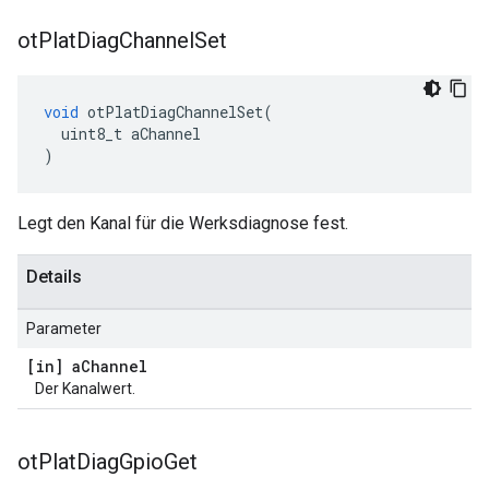
ot
Plat
Diag
Channel
Set
void
 otPlatDiagChannelSet
(
  uint8_t aChannel
)
Legt den Kanal für die Werksdiagnose fest.
Details
Parameter
[in] a
Channel
Der Kanalwert.
ot
Plat
Diag
Gpio
Get