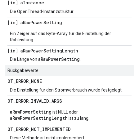
[in] a
Instance
Die OpenThread-Instanzstruktur.
[in] a
Raw
Power
Setting
Ein Zeiger auf das Byte-Array für die Einstellung der
Rohleistung.
[in] a
Raw
Power
Setting
Length
aRawPowerSetting
Die Länge von
.
Rückgabewerte
OT
_
ERROR
_
NONE
Die Einstellung für den Stromverbrauch wurde festgelegt.
OT
_
ERROR
_
INVALID
_
ARGS
aRawPowerSetting
ist NULL oder
aRawPowerSettingLength
ist zu lang.
OT
_
ERROR
_
NOT
_
IMPLEMENTED
Diese Methode ist nicht implementiert.