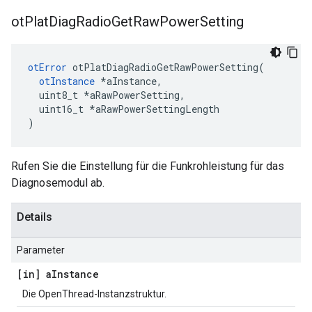
ot
Plat
Diag
Radio
Get
Raw
Power
Setting
otError
 otPlatDiagRadioGetRawPowerSetting
(
otInstance
*
aInstance
,
  uint8_t 
*
aRawPowerSetting
,
  uint16_t 
*
aRawPowerSettingLength
)
Rufen Sie die Einstellung für die Funkrohleistung für das
Diagnosemodul ab.
Details
Parameter
[in] a
Instance
Die OpenThread-Instanzstruktur.