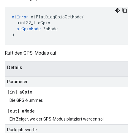
otError
 otPlatDiagGpioGetMode
(
  uint32_t aGpio
,
otGpioMode
*
aMode
)
Ruft den GPS-Modus auf.
Details
Parameter
[in] a
Gpio
Die GPS-Nummer.
[out] a
Mode
Ein Zeiger, wo der GPS-Modus platziert werden soll.
Rückgabewerte