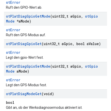
otError
Ruft den GPIO-Wert ab.
ot
Plat
Diag
Gpio
Get
Mode
(uint32
_
t a
Gpio
,
ot
Gpio
Mode
*a
Mode)
otError
Ruft den GPS-Modus auf.
ot
Plat
Diag
Gpio
Set
(uint32
_
t a
Gpio
,
bool a
Value)
otError
Legt den gpio-Wert fest.
ot
Plat
Diag
Gpio
Set
Mode
(uint32
_
t a
Gpio
,
ot
Gpio
Mode
a
Mode)
otError
Legt den GPS-Modus fest.
ot
Plat
Diag
Mode
Get
(void)
bool
Gibt an, ob der Werksdiagnosemodus aktiviert ist.