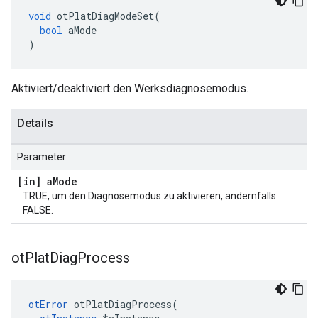
void
 otPlatDiagModeSet
(
bool
 aMode
)
Aktiviert/deaktiviert den Werksdiagnosemodus.
Details
Parameter
[in] a
Mode
TRUE, um den Diagnosemodus zu aktivieren, andernfalls
FALSE.
ot
Plat
Diag
Process
otError
 otPlatDiagProcess
(