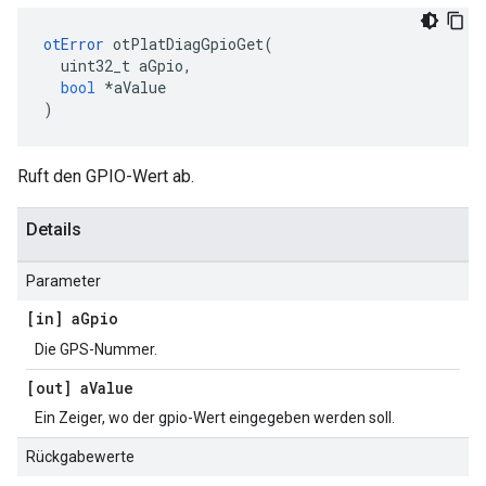
otError
 otPlatDiagGpioGet
(
  uint32_t aGpio
,
bool
*
aValue
)
Ruft den GPIO-Wert ab.
Details
Parameter
[in] a
Gpio
Die GPS-Nummer.
[out] a
Value
Ein Zeiger, wo der gpio-Wert eingegeben werden soll.
Rückgabewerte