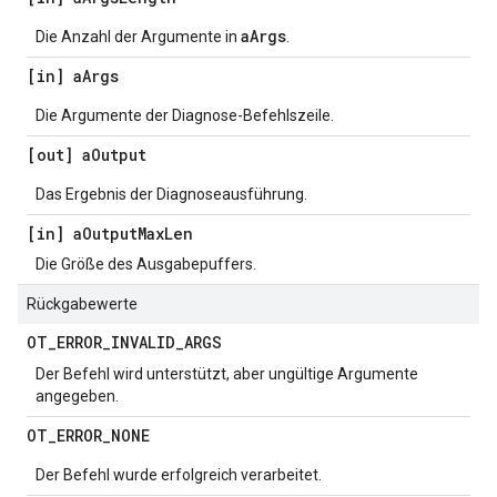
aArgs
Die Anzahl der Argumente in
.
[in] a
Args
Die Argumente der Diagnose-Befehlszeile.
[out] a
Output
Das Ergebnis der Diagnoseausführung.
[in] a
Output
Max
Len
Die Größe des Ausgabepuffers.
Rückgabewerte
OT
_
ERROR
_
INVALID
_
ARGS
Der Befehl wird unterstützt, aber ungültige Argumente
angegeben.
OT
_
ERROR
_
NONE
Der Befehl wurde erfolgreich verarbeitet.