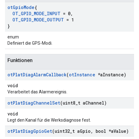
ot
Gpio
Mode
{
OT
_
GPIO
_
MODE
_
INPUT
= 0
,
OT
_
GPIO
_
MODE
_
OUTPUT
= 1
}
enum
Definiert die GPS-Modi.
Funktionen
ot
Plat
Diag
Alarm
Callback
(
ot
Instance
*a
Instance)
void
Verarbeitet das Alarmereignis.
ot
Plat
Diag
Channel
Set
(uint8
_
t a
Channel)
void
Legt den Kanal für die Werksdiagnose fest.
ot
Plat
Diag
Gpio
Get
(uint32
_
t a
Gpio
,
bool *a
Value)