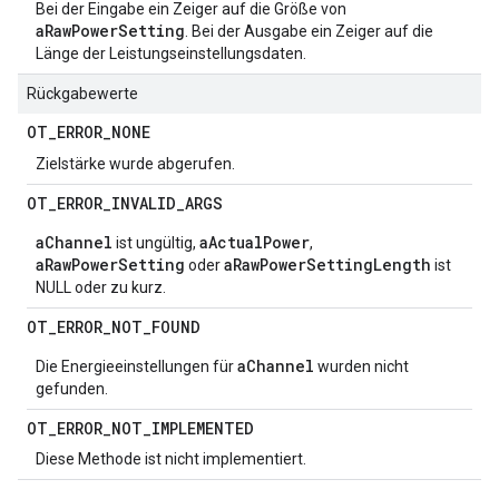
Bei der Eingabe ein Zeiger auf die Größe von
aRawPowerSetting
. Bei der Ausgabe ein Zeiger auf die
Länge der Leistungseinstellungsdaten.
Rückgabewerte
OT
_
ERROR
_
NONE
Zielstärke wurde abgerufen.
OT
_
ERROR
_
INVALID
_
ARGS
aChannel
aActualPower
ist ungültig,
,
aRawPowerSetting
aRawPowerSettingLength
oder
ist
NULL oder zu kurz.
OT
_
ERROR
_
NOT
_
FOUND
aChannel
Die Energieeinstellungen für
wurden nicht
gefunden.
OT
_
ERROR
_
NOT
_
IMPLEMENTED
Diese Methode ist nicht implementiert.