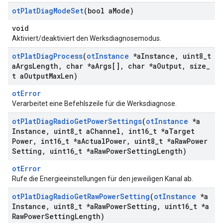
ot
Plat
Diag
Mode
Set
(bool a
Mode)
void
Aktiviert/deaktiviert den Werksdiagnosemodus.
ot
Plat
Diag
Process
(
ot
Instance
*a
Instance
,
uint8
_
t
a
Args
Length
,
char *a
Args[]
,
char *a
Output
,
size
_
t a
Output
Max
Len)
otError
Verarbeitet eine Befehlszeile für die Werksdiagnose.
ot
Plat
Diag
Radio
Get
Power
Settings
(
ot
Instance
*a
Instance
,
uint8
_
t a
Channel
,
int16
_
t *a
Target
Power
,
int16
_
t *a
Actual
Power
,
uint8
_
t *a
Raw
Power
Setting
,
uint16
_
t *a
Raw
Power
Setting
Length)
otError
Rufe die Energieeinstellungen für den jeweiligen Kanal ab.
ot
Plat
Diag
Radio
Get
Raw
Power
Setting
(
ot
Instance
*a
Instance
,
uint8
_
t *a
Raw
Power
Setting
,
uint16
_
t *a
Raw
Power
Setting
Length)