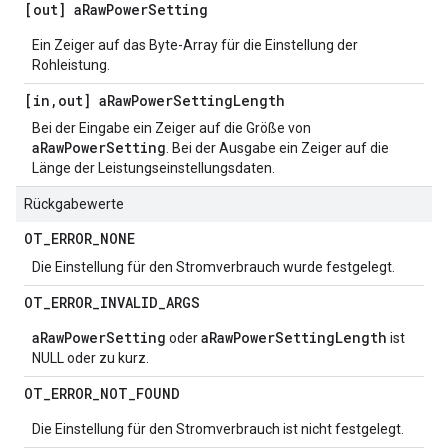
[out] a
Raw
Power
Setting
Ein Zeiger auf das Byte-Array für die Einstellung der
Rohleistung.
[in
,
out] a
Raw
Power
Setting
Length
Bei der Eingabe ein Zeiger auf die Größe von
aRawPowerSetting
. Bei der Ausgabe ein Zeiger auf die
Länge der Leistungseinstellungsdaten.
Rückgabewerte
OT
_
ERROR
_
NONE
Die Einstellung für den Stromverbrauch wurde festgelegt.
OT
_
ERROR
_
INVALID
_
ARGS
aRawPowerSetting
aRawPowerSettingLength
oder
ist
NULL oder zu kurz.
OT
_
ERROR
_
NOT
_
FOUND
Die Einstellung für den Stromverbrauch ist nicht festgelegt.