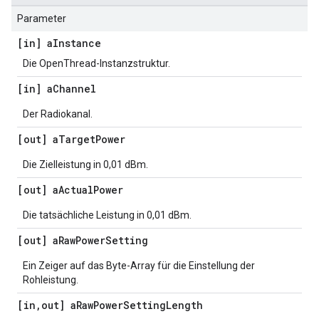
Parameter
[in] a
Instance
Die OpenThread-Instanzstruktur.
[in] a
Channel
Der Radiokanal.
[out] a
Target
Power
Die Zielleistung in 0,01 dBm.
[out] a
Actual
Power
Die tatsächliche Leistung in 0,01 dBm.
[out] a
Raw
Power
Setting
Ein Zeiger auf das Byte-Array für die Einstellung der
Rohleistung.
[in
,
out] a
Raw
Power
Setting
Length