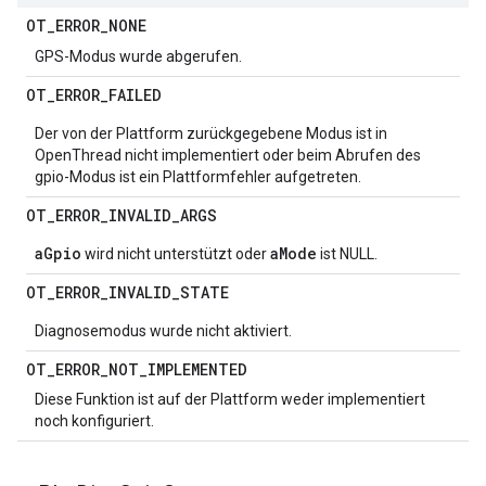
OT
_
ERROR
_
NONE
GPS-Modus wurde abgerufen.
OT
_
ERROR
_
FAILED
Der von der Plattform zurückgegebene Modus ist in
OpenThread nicht implementiert oder beim Abrufen des
gpio-Modus ist ein Plattformfehler aufgetreten.
OT
_
ERROR
_
INVALID
_
ARGS
aGpio
aMode
wird nicht unterstützt oder
ist NULL.
OT
_
ERROR
_
INVALID
_
STATE
Diagnosemodus wurde nicht aktiviert.
OT
_
ERROR
_
NOT
_
IMPLEMENTED
Diese Funktion ist auf der Plattform weder implementiert
noch konfiguriert.