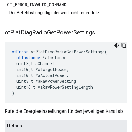
OT
_
ERROR
_
INVALID
_
COMMAND
Der Befehl ist ungültig oder wird nicht unterstützt.
ot
Plat
Diag
Radio
Get
Power
Settings
otError
 otPlatDiagRadioGetPowerSettings
(
otInstance
*
aInstance
,
  uint8_t aChannel
,
  int16_t 
*
aTargetPower
,
  int16_t 
*
aActualPower
,
  uint8_t 
*
aRawPowerSetting
,
  uint16_t 
*
aRawPowerSettingLength
)
Rufe die Energieeinstellungen für den jeweiligen Kanal ab.
Details