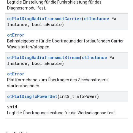
Legt die Einstellung für die Funkrohleistung für das
Diagnosemodul fest.
ot
Plat
Diag
Radio
Transmit
Carrier
(
ot
Instance
*a
Instance
,
bool a
Enable)
otError
Bahnsteigebene für die Übertragung der fortlaufenden Carrier
Wave starten/stoppen.
ot
Plat
Diag
Radio
Transmit
Stream
(
ot
Instance
*a
Instance
,
bool a
Enable)
otError
Plattformebene zum Übertragen des Zeichenstreams
starten/beenden
ot
Plat
Diag
Tx
Power
Set
(int8
_
t a
Tx
Power)
void
Legt die Übertragungsleistung für die Werksdiagnose fest.