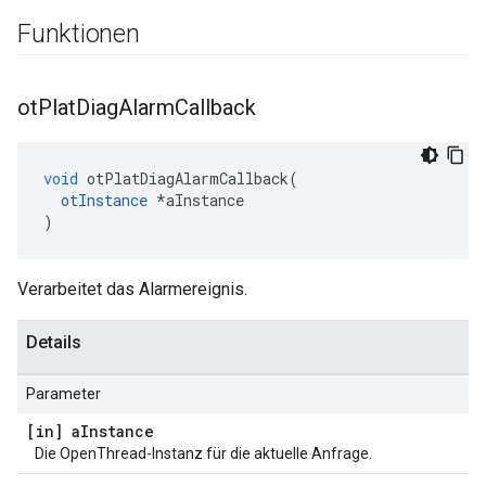
Funktionen
ot
Plat
Diag
Alarm
Callback
void
 otPlatDiagAlarmCallback
(
otInstance
*
aInstance
)
Verarbeitet das Alarmereignis.
Details
Parameter
[in] a
Instance
Die OpenThread-Instanz für die aktuelle Anfrage.