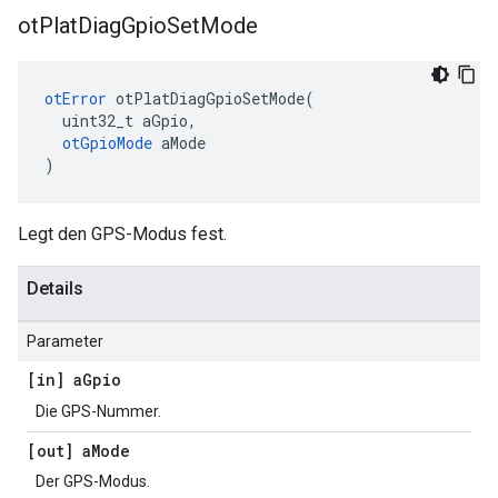
ot
Plat
Diag
Gpio
Set
Mode
otError
 otPlatDiagGpioSetMode
(
  uint32_t aGpio
,
otGpioMode
 aMode
)
Legt den GPS-Modus fest.
Details
Parameter
[in] a
Gpio
Die GPS-Nummer.
[out] a
Mode
Der GPS-Modus.