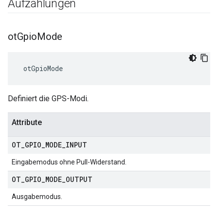
Aufzählungen
ot
Gpio
Mode
 otGpioMode
Definiert die GPS-Modi.
Attribute
OT
_
GPIO
_
MODE
_
INPUT
Eingabemodus ohne Pull-Widerstand.
OT
_
GPIO
_
MODE
_
OUTPUT
Ausgabemodus.