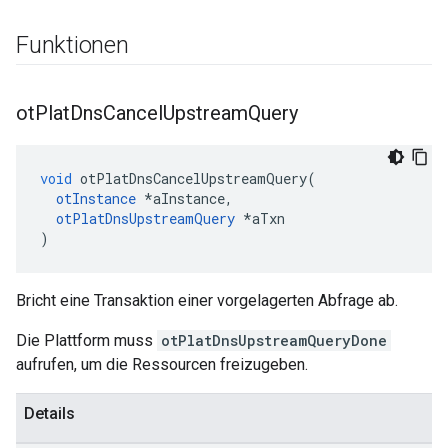
Funktionen
ot
Plat
Dns
Cancel
Upstream
Query
void
 otPlatDnsCancelUpstreamQuery
(
otInstance
*
aInstance
,
otPlatDnsUpstreamQuery
*
aTxn
)
Bricht eine Transaktion einer vorgelagerten Abfrage ab.
Die Plattform muss
otPlatDnsUpstreamQueryDone
aufrufen, um die Ressourcen freizugeben.
Details