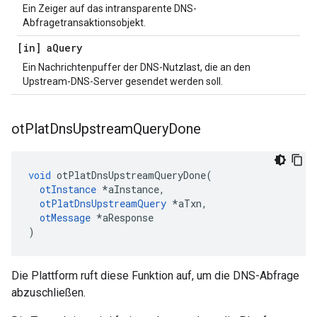
Ein Zeiger auf das intransparente DNS-
Abfragetransaktionsobjekt.
[in] a
Query
Ein Nachrichtenpuffer der DNS-Nutzlast, die an den
Upstream-DNS-Server gesendet werden soll.
ot
Plat
Dns
Upstream
Query
Done
void
 otPlatDnsUpstreamQueryDone
(
otInstance
*
aInstance
,
otPlatDnsUpstreamQuery
*
aTxn
,
otMessage
*
aResponse
)
Die Plattform ruft diese Funktion auf, um die DNS-Abfrage
abzuschließen.