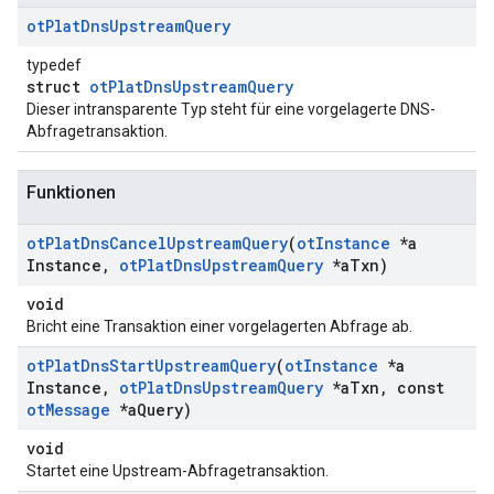
ot
Plat
Dns
Upstream
Query
typedef
struct
otPlatDnsUpstreamQuery
Dieser intransparente Typ steht für eine vorgelagerte DNS-
Abfragetransaktion.
Funktionen
ot
Plat
Dns
Cancel
Upstream
Query
(
ot
Instance
*a
Instance
,
ot
Plat
Dns
Upstream
Query
*a
Txn)
void
Bricht eine Transaktion einer vorgelagerten Abfrage ab.
ot
Plat
Dns
Start
Upstream
Query
(
ot
Instance
*a
Instance
,
ot
Plat
Dns
Upstream
Query
*a
Txn
,
const
ot
Message
*a
Query)
void
Startet eine Upstream-Abfragetransaktion.