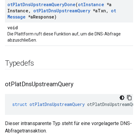
ot
Plat
Dns
Upstream
Query
Done
(
ot
Instance
*a
Instance
,
ot
Plat
Dns
Upstream
Query
*a
Txn
,
ot
Message
*a
Response)
void
Die Plattform ruft diese Funktion auf, um die DNS-Abfrage
abzuschließen.
Typedefs
ot
Plat
Dns
Upstream
Query
struct
otPlatDnsUpstreamQuery
 otPlatDnsUpstreamQue
Dieser intransparente Typ steht für eine vorgelagerte DNS-
Abfragetransaktion.