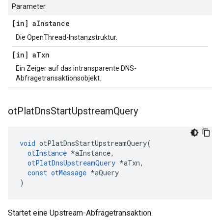
Parameter
[in] a
Instance
Die OpenThread-Instanzstruktur.
[in] a
Txn
Ein Zeiger auf das intransparente DNS-
Abfragetransaktionsobjekt.
ot
Plat
Dns
Start
Upstream
Query
void
 otPlatDnsStartUpstreamQuery
(
otInstance
*
aInstance
,
otPlatDnsUpstreamQuery
*
aTxn
,
const
otMessage
*
aQuery
)
Startet eine Upstream-Abfragetransaktion.