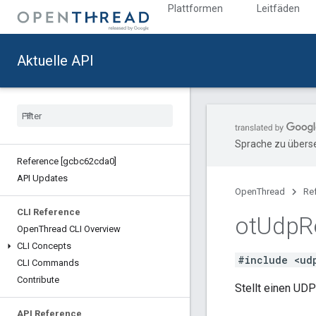
Plattformen
Leitfäden
Aktuelle API
Sprache zu überse
Reference [gcbc62cda0]
API Updates
OpenThread
Re
CLI Reference
ot
Udp
R
Open
Thread CLI Overview
CLI Concepts
#include <ud
CLI Commands
Contribute
Stellt einen UD
API Reference