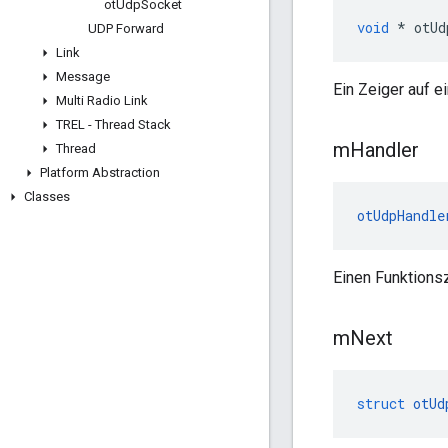
ot
Udp
Socket
void
*
 otUd
UDP Forward
Link
Message
Ein Zeiger auf 
Multi Radio Link
TREL - Thread Stack
m
Handler
Thread
Platform Abstraction
Classes
otUdpHandle
Einen Funktions
m
Next
struct
otUd