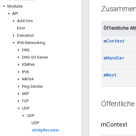
Modules
Zusammen
API
Add-Ons
Öffentliche Att
Error
Execution
m
Context
IPv6 Networking
DNS
DNS-SD Server
m
Handler
ICMPv6
IPv6
m
Next
NAT64
Ping Sender
SRP
TCP
Öffentliche
UDP
UDP
UDP
m
Context
ot
Udp
Receiver