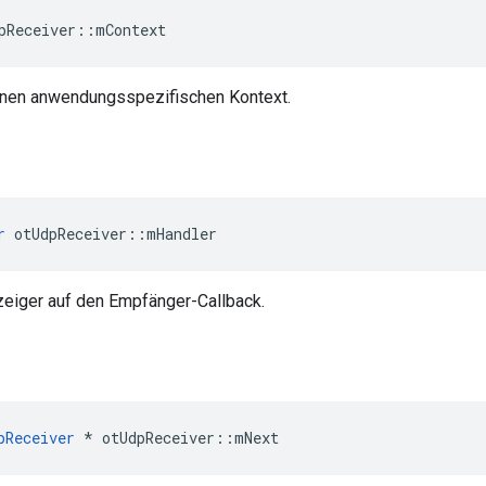
pReceiver
::
mContext
einen anwendungsspezifischen Kontext.
r
 otUdpReceiver
::
mHandler
zeiger auf den Empfänger-Callback.
pReceiver
*
 otUdpReceiver
::
mNext