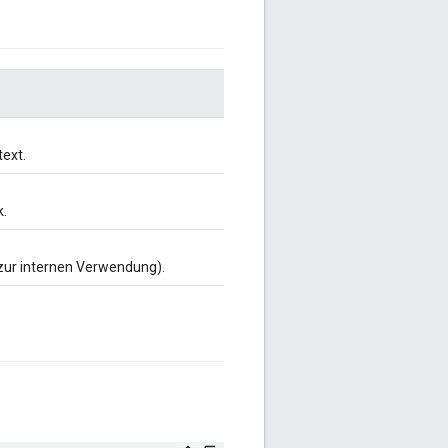
ext.
k.
zur internen Verwendung).