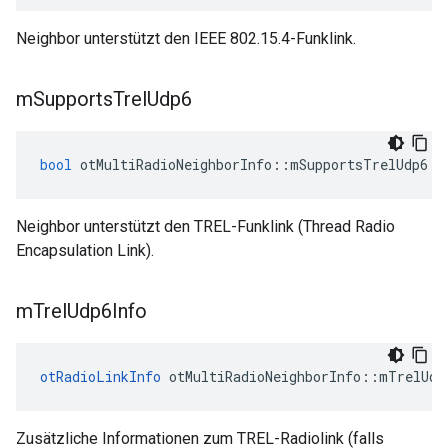
Neighbor unterstützt den IEEE 802.15.4-Funklink.
m
Supports
Trel
Udp6
bool
 otMultiRadioNeighborInfo
::
mSupportsTrelUdp6
Neighbor unterstützt den TREL-Funklink (Thread Radio
Encapsulation Link).
m
Trel
Udp6Info
otRadioLinkInfo
 otMultiRadioNeighborInfo
::
mTrelUdp
Zusätzliche Informationen zum TREL-Radiolink (falls