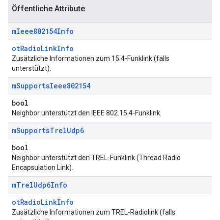
Öffentliche Attribute
m
Ieee802154Info
otRadioLinkInfo
Zusätzliche Informationen zum 15.4-Funklink (falls
unterstützt).
m
Supports
Ieee802154
bool
Neighbor unterstützt den IEEE 802.15.4-Funklink.
m
Supports
Trel
Udp6
bool
Neighbor unterstützt den TREL-Funklink (Thread Radio
Encapsulation Link).
m
Trel
Udp6Info
otRadioLinkInfo
Zusätzliche Informationen zum TREL-Radiolink (falls