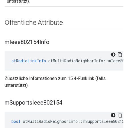
unterstützt).
Öffentliche Attribute
m
Ieee802154Info
otRadioLinkInfo
 otMultiRadioNeighborInfo
::
mIeee802
Zusätzliche Informationen zum 15.4-Funklink (falls
unterstützt).
m
Supports
Ieee802154
bool
 otMultiRadioNeighborInfo
::
mSupportsIeee802154