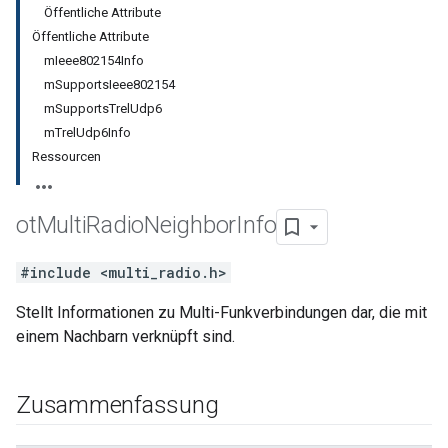
Öffentliche Attribute
Öffentliche Attribute
mIeee802154Info
mSupportsIeee802154
mSupportsTrelUdp6
mTrelUdp6Info
Ressourcen
ot
Multi
Radio
Neighbor
Info
#include <multi_radio.h>
Stellt Informationen zu Multi-Funkverbindungen dar, die mit
einem Nachbarn verknüpft sind.
Zusammenfassung