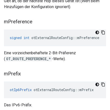
Gibt an, ob der nächste Hop dieses Gerät ist (Wert beim
Hinzufügen der Konfiguration ignoriert).
m
Preference
signed
int
 otExternalRouteConfig
::
mPreference
Eine vorzeichenbehaftete 2-Bit-Präferenz
(
OT_ROUTE_PREFERENCE_*
-Werte).
m
Prefix
otIp6Prefix
 otExternalRouteConfig
::
mPrefix
Das IPv6-Präfix.