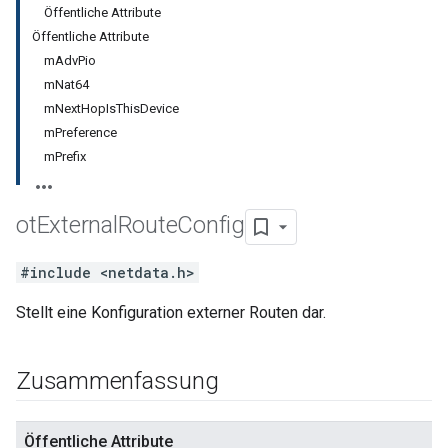
Öffentliche Attribute
Öffentliche Attribute
mAdvPio
mNat64
mNextHopIsThisDevice
mPreference
mPrefix
ot
External
Route
Config
#include <netdata.h>
Stellt eine Konfiguration externer Routen dar.
Zusammenfassung
Öffentliche Attribute