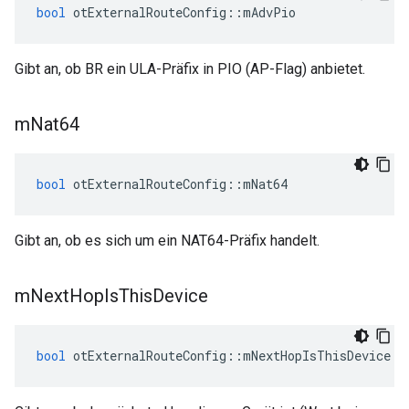
bool
 otExternalRouteConfig
::
mAdvPio
Gibt an, ob BR ein ULA-Präfix in PIO (AP-Flag) anbietet.
m
Nat64
bool
 otExternalRouteConfig
::
mNat64
Gibt an, ob es sich um ein NAT64-Präfix handelt.
m
Next
Hop
Is
This
Device
bool
 otExternalRouteConfig
::
mNextHopIsThisDevice