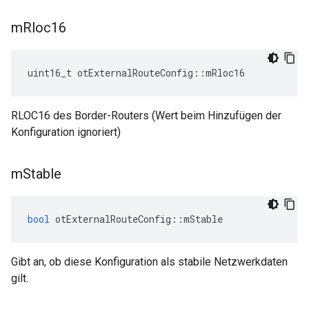
m
Rloc16
uint16_t otExternalRouteConfig
::
mRloc16
RLOC16 des Border-Routers (Wert beim Hinzufügen der
Konfiguration ignoriert)
m
Stable
bool
 otExternalRouteConfig
::
mStable
Gibt an, ob diese Konfiguration als stabile Netzwerkdaten
gilt.