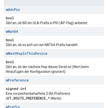
m
Adv
Pio
bool
Gibt an, ob BR ein ULA-Präfix in PIO (AP-Flag) anbietet.
m
Nat64
bool
Gibt an, ob es sich um ein NAT64-Präfix handelt.
m
Next
Hop
Is
This
Device
bool
Gibt an, ob der nächste Hop dieses Gerät ist (Wert beim
Hinzufügen der Konfiguration ignoriert).
m
Preference
signed int
Eine vorzeichenbehaftete 2-Bit-Präferenz
OT_ROUTE_PREFERENCE_*
(
-Werte).
m
Prefix