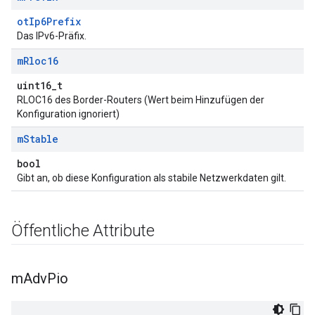
otIp6Prefix
Das IPv6-Präfix.
m
Rloc16
uint16_t
RLOC16 des Border-Routers (Wert beim Hinzufügen der
Konfiguration ignoriert)
m
Stable
bool
Gibt an, ob diese Konfiguration als stabile Netzwerkdaten gilt.
Öffentliche Attribute
m
Adv
Pio