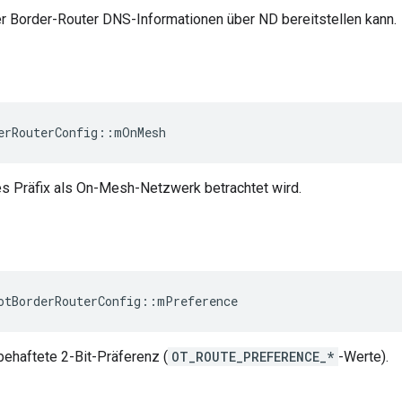
er Border-Router DNS-Informationen über ND bereitstellen kann.
erRouterConfig
::
mOnMesh
es Präfix als On-Mesh-Netzwerk betrachtet wird.
e
otBorderRouterConfig
::
mPreference
behaftete 2-Bit-Präferenz (
OT_ROUTE_PREFERENCE_*
-Werte).