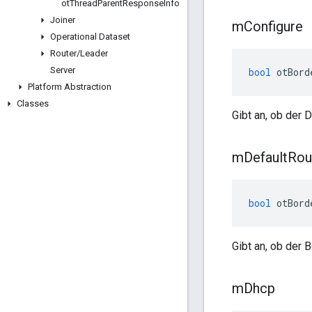
ot
Thread
Parent
Response
Info
Joiner
m
Configure
Operational Dataset
Router
/
Leader
Server
bool
 otBord
Platform Abstraction
Classes
Gibt an, ob der 
m
Default
Rou
bool
 otBord
Gibt an, ob der B
m
Dhcp