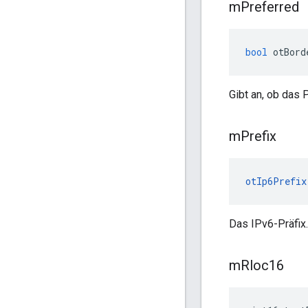
m
Preferred
bool
 otBord
Gibt an, ob das 
m
Prefix
otIp6Prefix
Das IPv6-Präfix.
m
Rloc16