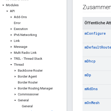
Modules
Zusammen
API
Add-Ons
Öffentliche Att
Error
Execution
m
Configure
IPv6 Networking
Link
Message
m
Default
Rout
Multi Radio Link
TREL - Thread Stack
m
Dhcp
Thread
Backbone Router
m
Dp
Border Agent
Border Router
Border Routing Manager
m
Nd
Dns
Commissioner
General
m
On
Mesh
General