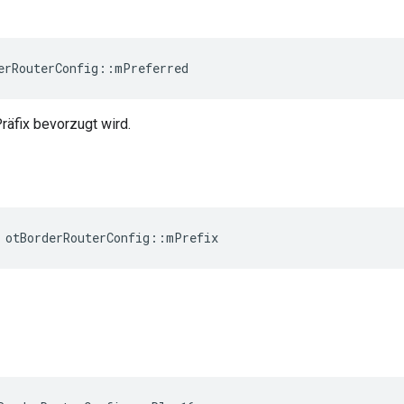
erRouterConfig
::
mPreferred
Präfix bevorzugt wird.
 otBorderRouterConfig
::
mPrefix