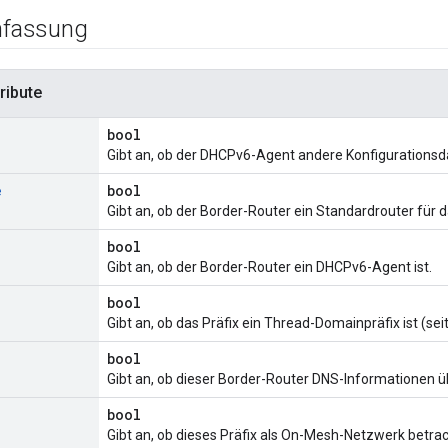
fassung
ribute
bool
Gibt an, ob der DHCPv6-Agent andere Konfigurationsdat
e
bool
Gibt an, ob der Border-Router ein Standardrouter für da
bool
Gibt an, ob der Border-Router ein DHCPv6-Agent ist.
bool
Gibt an, ob das Präfix ein Thread-Domainpräfix ist (sei
bool
Gibt an, ob dieser Border-Router DNS-Informationen üb
bool
Gibt an, ob dieses Präfix als On-Mesh-Netzwerk betrac