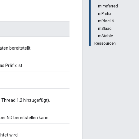
mPreferred
mPrefix
mRloc16
mSlaac
mStable
Ressourcen
en bereitstellt.
s Präfix ist.
t Thread 1.2 hinzugefügt).
er ND bereitstellen kann.
htet wird.