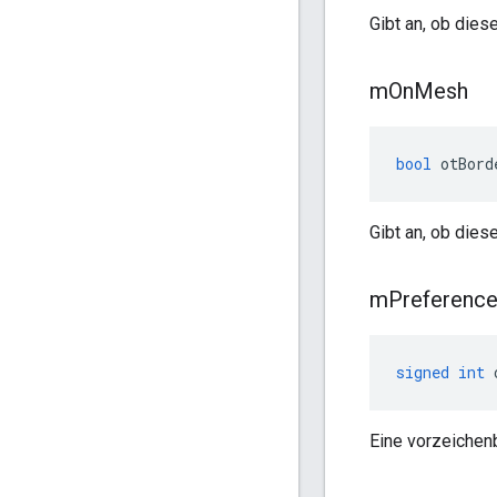
Gibt an, ob dies
m
On
Mesh
bool
 otBord
Gibt an, ob dies
m
Preferenc
signed
int
 
Eine vorzeichen