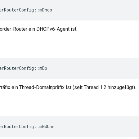
erRouterConfig
::
mDhcp
Border-Router ein DHCPv6-Agent ist.
erRouterConfig
::
mDp
Präfix ein Thread-Domainpräfix ist (seit Thread 1.2 hinzugefügt).
erRouterConfig
::
mNdDns