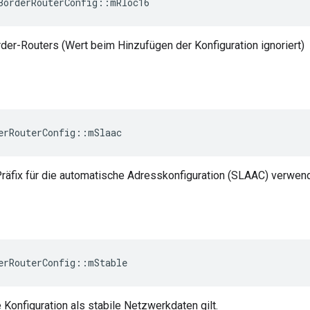
BorderRouterConfig
::
mRloc16
er-Routers (Wert beim Hinzufügen der Konfiguration ignoriert)
erRouterConfig
::
mSlaac
 Präfix für die automatische Adresskonfiguration (SLAAC) verwen
erRouterConfig
::
mStable
e Konfiguration als stabile Netzwerkdaten gilt.