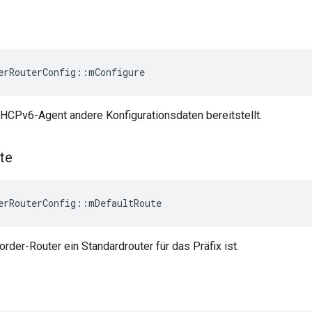
erRouterConfig
::
mConfigure
DHCPv6-Agent andere Konfigurationsdaten bereitstellt.
te
erRouterConfig
::
mDefaultRoute
order-Router ein Standardrouter für das Präfix ist.