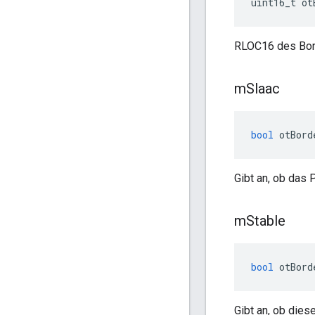
uint16_t ot
RLOC16 des Bord
m
Slaac
bool
 otBord
Gibt an, ob das
m
Stable
bool
 otBord
Gibt an, ob dies