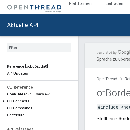
Plattformen
Leitfäden
Aktuelle API
Sprache zu überse
Reference [gcbc62cda0]
API Updates
OpenThread
Re
CLI Reference
ot
Borde
Open
Thread CLI Overview
CLI Concepts
#include <ne
CLI Commands
Contribute
Stellt eine Bord
API Reference