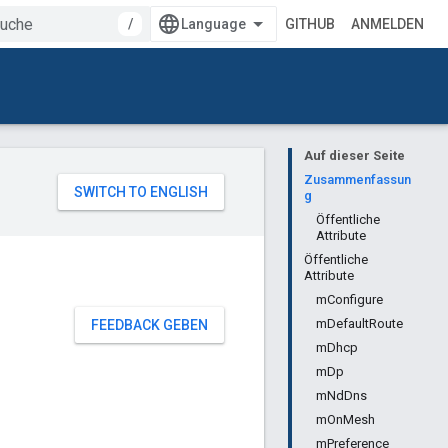
/
GITHUB
ANMELDEN
Auf dieser Seite
Zusammenfassun
g
Öffentliche
Attribute
Öffentliche
Attribute
mConfigure
mDefaultRoute
FEEDBACK GEBEN
mDhcp
mDp
mNdDns
mOnMesh
mPreference