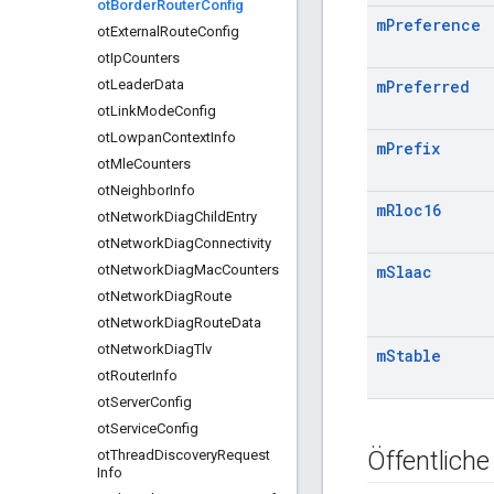
ot
Border
Router
Config
m
Preference
ot
External
Route
Config
ot
Ip
Counters
ot
Leader
Data
m
Preferred
ot
Link
Mode
Config
ot
Lowpan
Context
Info
m
Prefix
ot
Mle
Counters
ot
Neighbor
Info
m
Rloc16
ot
Network
Diag
Child
Entry
ot
Network
Diag
Connectivity
ot
Network
Diag
Mac
Counters
m
Slaac
ot
Network
Diag
Route
ot
Network
Diag
Route
Data
ot
Network
Diag
Tlv
m
Stable
ot
Router
Info
ot
Server
Config
ot
Service
Config
Öffentliche
ot
Thread
Discovery
Request
Info