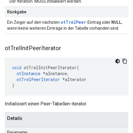
Der Iteration. MUSS initialisiert werden.
Rückgabe
otTrelPeer
NULL
Ein Zeiger auf den nächsten
-Eintrag oder
,
wenn keine weiteren Einträge in der Tabelle vorhanden sind.
ot
Trel
Init
Peer
Iterator
void
 otTrelInitPeerIterator
(
otInstance
*
aInstance
,
otTrelPeerIterator
*
aIterator
)
Initialisiert einen Peer-Tabellen-iterator.
Details
Parameter