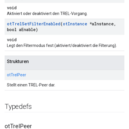
void
Aktiviert oder deaktiviert den TREL-Vorgang.
ot
Trel
Set
Filter
Enabled
(
ot
Instance
*a
Instance
,
bool a
Enable)
void
Legt den Filtermodus fest (aktiviert/deaktiviert die Filterung).
Strukturen
otTrelPeer
Stellt einen TREL-Peer dar.
Typedefs
ot
Trel
Peer