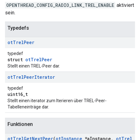
OPENTHREAD_CONFIG_RADIO_LINK_TREL_ENABLE
aktiviert
sein.
Typedefs
ot
Trel
Peer
typedef
struct
otTrelPeer
Stellt einen TREL-Peer dar.
ot
Trel
Peer
Iterator
typedef
uint16_t
Stellt einen iterator zum Iterieren über TREL-Peer-
Tabelleneinträge dar.
Funktionen
ot
Trel
Get
Next
Peer
(
ot
Instance
*a
Instance
,
ot
Trel