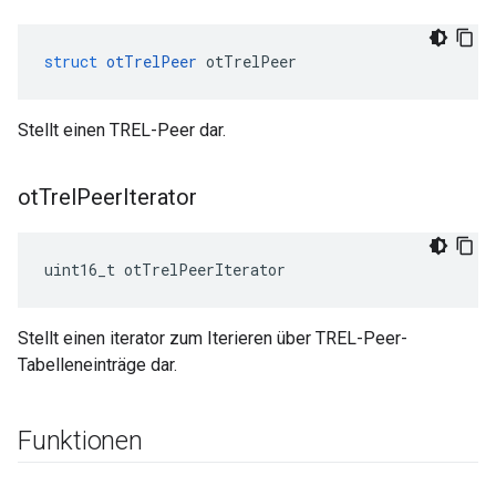
struct
otTrelPeer
 otTrelPeer
Stellt einen TREL-Peer dar.
ot
Trel
Peer
Iterator
uint16_t otTrelPeerIterator
Stellt einen iterator zum Iterieren über TREL-Peer-
Tabelleneinträge dar.
Funktionen