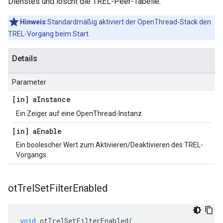
Dienstes und löscht die TREL-Peer-Tabelle.
Hinweis
:Standardmäßig aktiviert der OpenThread-Stack den
TREL-Vorgang beim Start.
Details
Parameter
[in] a
Instance
Ein Zeiger auf eine OpenThread-Instanz.
[in] a
Enable
Ein boolescher Wert zum Aktivieren/Deaktivieren des TREL-
Vorgangs.
ot
Trel
Set
Filter
Enabled
void
 otTrelSetFilterEnabled
(