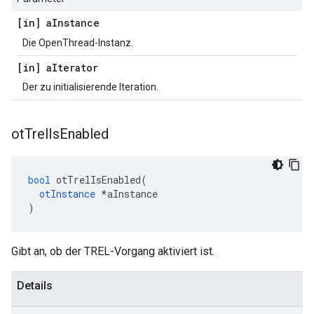
[in] a
Instance
Die OpenThread-Instanz.
[in] a
Iterator
Der zu initialisierende Iteration.
ot
Trel
Is
Enabled
bool
 otTrelIsEnabled
(
otInstance
*
aInstance
)
Gibt an, ob der TREL-Vorgang aktiviert ist.
Details