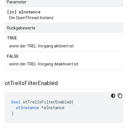
Parameter
[in] a
Instance
Die OpenThread-Instanz.
Rückgabewerte
TRUE
wenn der TREL-Vorgang aktiviert ist.
FALSE
wenn der TREL-Vorgang deaktiviert ist.
ot
Trel
Is
Filter
Enabled
bool
 otTrelIsFilterEnabled
(
otInstance
*
aInstance
)