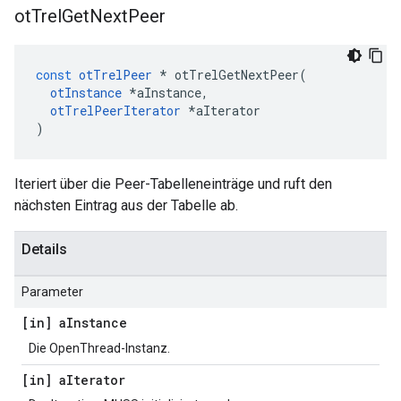
ot
Trel
Get
Next
Peer
const
otTrelPeer
*
 otTrelGetNextPeer
(
otInstance
*
aInstance
,
otTrelPeerIterator
*
aIterator
)
Iteriert über die Peer-Tabelleneinträge und ruft den
nächsten Eintrag aus der Tabelle ab.
Details
Parameter
[in] a
Instance
Die OpenThread-Instanz.
[in] a
Iterator