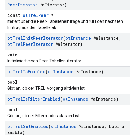
Peer
Iterator
*a
Iterator)
const
otTrelPeer
*
Iteriert über die Peer-Tabelleneinträge und ruft den nächsten
Eintrag aus der Tabelle ab.
ot
Trel
Init
Peer
Iterator
(
ot
Instance
*a
Instance
,
ot
Trel
Peer
Iterator
*a
Iterator)
void
Initialisiert einen Peer-Tabellen-iterator.
ot
Trel
Is
Enabled
(
ot
Instance
*a
Instance)
bool
Gibt an, ob der TREL-Vorgang aktiviert ist.
ot
Trel
Is
Filter
Enabled
(
ot
Instance
*a
Instance)
bool
Gibt an, ob der Filtermodus aktiviert ist.
ot
Trel
Set
Enabled
(
ot
Instance
*a
Instance
,
bool a
Enable)