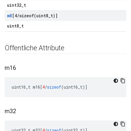
uint32_t
m8
[4
/
sizeof(
uint8
_
t)]
uint8_t
Öffentliche Attribute
m16
uint16_t m16
[
4
/
sizeof
(
uint16_t
)]
m32
uint32_t m32
[
4
/
sizeof
(
uint32_t
)]