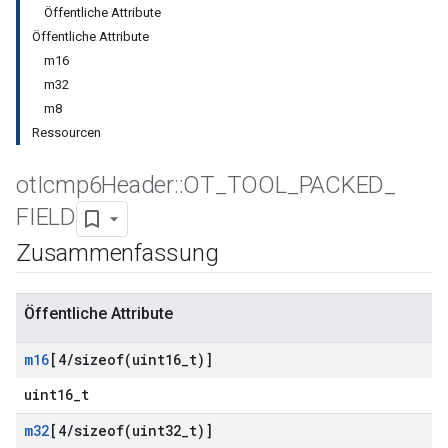
Öffentliche Attribute
Öffentliche Attribute
m16
m32
m8
Ressourcen
ot
Icmp6Header
::
OT
_
TOOL
_
PACKED
_
FIELD
Zusammenfassung
Öffentliche Attribute
m16
[4
/
sizeof(
uint16
_
t)]
uint16_t
m32
[4
/
sizeof(
uint32
_
t)]