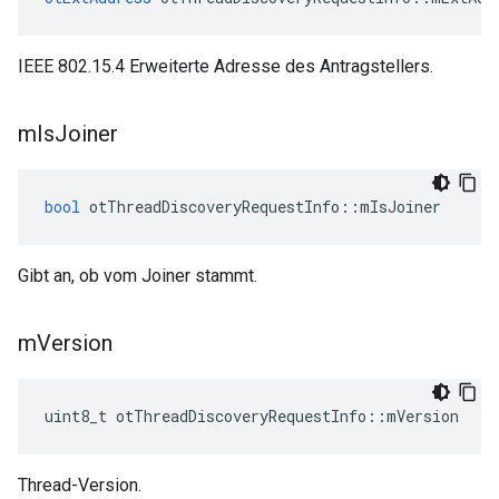
IEEE 802.15.4 Erweiterte Adresse des Antragstellers.
m
Is
Joiner
bool
 otThreadDiscoveryRequestInfo
::
mIsJoiner
Gibt an, ob vom Joiner stammt.
m
Version
uint8_t otThreadDiscoveryRequestInfo
::
mVersion
Thread-Version.