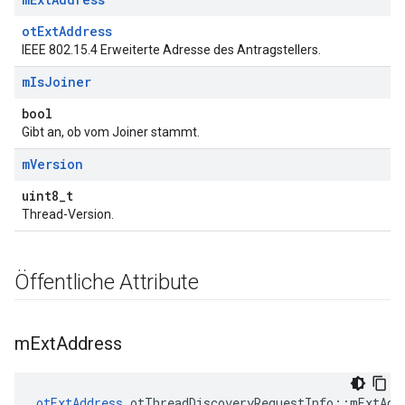
otExtAddress
IEEE 802.15.4 Erweiterte Adresse des Antragstellers.
m
Is
Joiner
bool
Gibt an, ob vom Joiner stammt.
m
Version
uint8_t
Thread-Version.
Öffentliche Attribute
m
Ext
Address
otExtAddress
 otThreadDiscoveryRequestInfo
::
mExtAdd