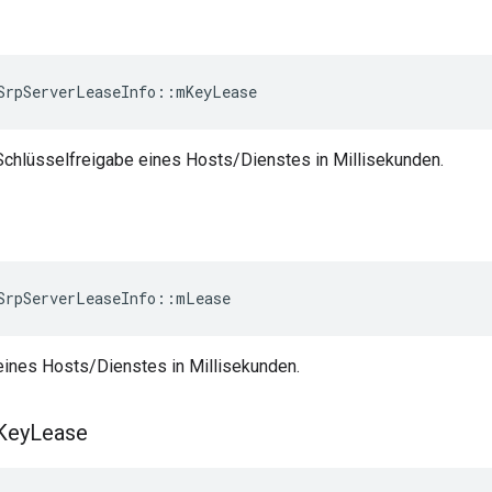
SrpServerLeaseInfo
::
mKeyLease
 Schlüsselfreigabe eines Hosts/Dienstes in Millisekunden.
SrpServerLeaseInfo
::
mLease
eines Hosts/Dienstes in Millisekunden.
Key
Lease