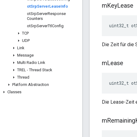
m
Key
Lease
ot
Srp
Server
Lease
Info
ot
Srp
Server
Response
Counters
uint32_t ot
ot
Srp
Server
Ttl
Config
TCP
UDP
Die Zeit für die
Link
Message
m
Lease
Multi Radio Link
TREL - Thread Stack
Thread
uint32_t ot
Platform Abstraction
Classes
Die Lease-Zeit 
m
Remaining