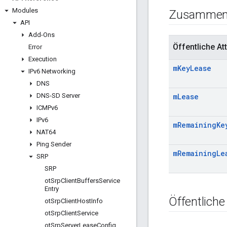
Modules
Zusammen
API
Add-Ons
Öffentliche Att
Error
Execution
m
Key
Lease
IPv6 Networking
DNS
DNS-SD Server
m
Lease
ICMPv6
IPv6
m
Remaining
Ke
NAT64
Ping Sender
m
Remaining
Le
SRP
SRP
ot
Srp
Client
Buffers
Service
Entry
Öffentliche
ot
Srp
Client
Host
Info
ot
Srp
Client
Service
ot
Srp
Server
Lease
Config