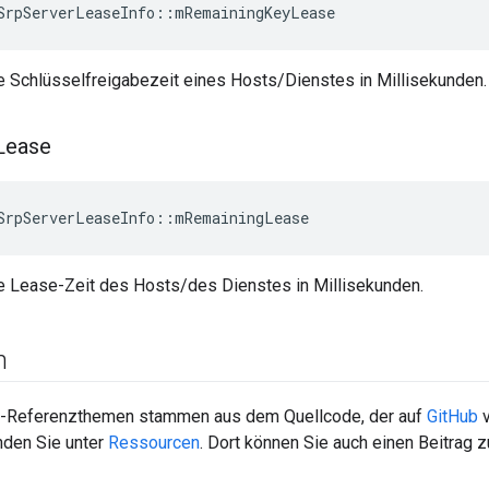
SrpServerLeaseInfo
::
mRemainingKeyLease
e Schlüsselfreigabezeit eines Hosts/Dienstes in Millisekunden.
Lease
SrpServerLeaseInfo
::
mRemainingLease
e Lease-Zeit des Hosts/des Dienstes in Millisekunden.
n
-Referenzthemen stammen aus dem Quellcode, der auf
GitHub
v
nden Sie unter
Ressourcen
. Dort können Sie auch einen Beitrag