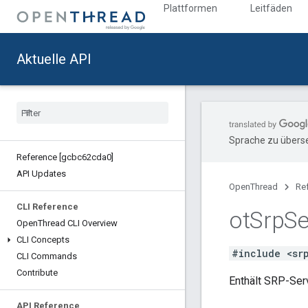
Plattformen
Leitfäden
Aktuelle API
Sprache zu überse
Reference [gcbc62cda0]
API Updates
OpenThread
Re
CLI Reference
ot
Srp
Se
Open
Thread CLI Overview
CLI Concepts
#include <sr
CLI Commands
Contribute
Enthält SRP-Ser
API Reference