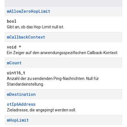
m
Allow
Zero
Hop
Limit
bool
Gibt an, ob das Hop-Limit null ist.
m
Callback
Context
void *
Ein Zeiger auf den anwendungsspezifischen Callback-Kontext.
m
Count
uint16_t
Anzahl der zu sendenden Ping-Nachrichten. Null für
Standardeinstellung.
m
Destination
otIp6Address
Zieladresse, die angepingt werden soll.
m
Hop
Limit