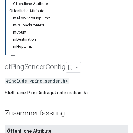
Öffentliche Attribute
Öffentliche Attribute
mAllowZeroHopLimit
mCallbackContext
mCount
mDestination
mHopLimit
ot
Ping
Sender
Config
#include <ping_sender.h>
Stellt eine Ping-Anfragekonfiguration dar.
Zusammenfassung
Öffentliche Attribute