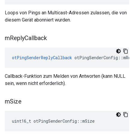
Loops von Pings an Multicast-Adressen zulassen, die von
diesem Gerät abonniert wurden.
m
Reply
Callback
otPingSenderReplyCallback
 otPingSenderConfig
::
mRep
Callback-Funktion zum Melden von Antworten (kann NULL
sein, wenn nicht erforderlich).
m
Size
uint16_t otPingSenderConfig
::
mSize