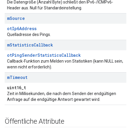
Die Datengröße (Anzahl Byte) schließt den IPv6-/ICMPv6-
Header aus. Null für Standardeinstellung.
m
Source
otIp6Address
Quelladresse des Pings.
m
Statistics
Callback
otPingSenderStatisticsCallback
Callback-Funktion zum Melden von Statistiken (kann NULL sein,
wenn nicht erforderlich).
m
Timeout
uint16_t
Zeit in Millisekunden, die nach dem Senden der endgültigen
Anfrage auf die endgültige Antwort gewartet wird.
Öffentliche Attribute