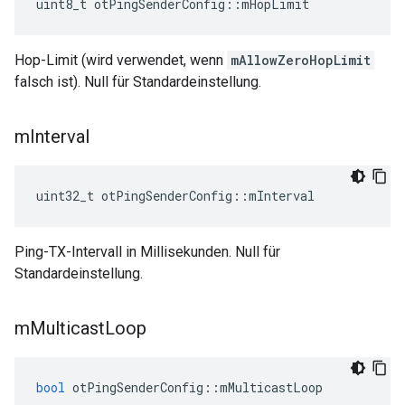
uint8_t otPingSenderConfig
::
mHopLimit
Hop-Limit (wird verwendet, wenn
mAllowZeroHopLimit
falsch ist). Null für Standardeinstellung.
m
Interval
uint32_t otPingSenderConfig
::
mInterval
Ping-TX-Intervall in Millisekunden. Null für
Standardeinstellung.
m
Multicast
Loop
bool
 otPingSenderConfig
::
mMulticastLoop