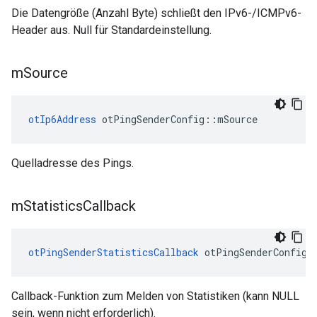
Die Datengröße (Anzahl Byte) schließt den IPv6-/ICMPv6-
Header aus. Null für Standardeinstellung.
m
Source
otIp6Address
 otPingSenderConfig
::
mSource
Quelladresse des Pings.
m
Statistics
Callback
otPingSenderStatisticsCallback
 otPingSenderConfig
:
Callback-Funktion zum Melden von Statistiken (kann NULL
sein, wenn nicht erforderlich).