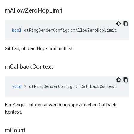
m
Allow
Zero
Hop
Limit
bool
 otPingSenderConfig
::
mAllowZeroHopLimit
Gibt an, ob das Hop-Limit null ist.
m
Callback
Context
void
*
 otPingSenderConfig
::
mCallbackContext
Ein Zeiger auf den anwendungsspezifischen Callback-
Kontext.
m
Count