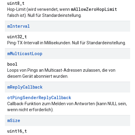
uint8_t
mAllowZeroHopLimit
Hop-Limit (wird verwendet, wenn
falsch ist). Null für Standardeinstellung.
m
Interval
uint32_t
Ping-TX-Intervall in Millisekunden. Null für Standardeinstellung.
m
Multicast
Loop
bool
Loops von Pings an Multicast-Adressen zulassen, die von
diesem Gerät abonniert wurden.
m
Reply
Callback
otPingSenderReplyCallback
Callback-Funktion zum Melden von Antworten (kann NULL sein,
wenn nicht erforderlich).
m
Size
uint16_t