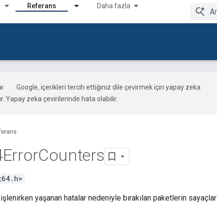
Referans
Daha fazla
Google, içerikleri tercih ettiğiniz dile çevirmek için yapay zeka
ır. Yapay zeka çevirilerinde hata olabilir.
ferans
Error
Counters
t64.h>
işlenirken yaşanan hatalar nedeniyle bırakılan paketlerin sayaçları