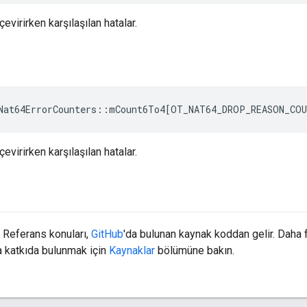
çevirirken karşılaşılan hatalar.
Nat64ErrorCounters
::
mCount6To4
[
OT_NAT64_DROP_REASON_CO
çevirirken karşılaşılan hatalar.
Referans konuları,
GitHub
'da bulunan kaynak koddan gelir. Daha 
 katkıda bulunmak için
Kaynaklar
bölümüne bakın.