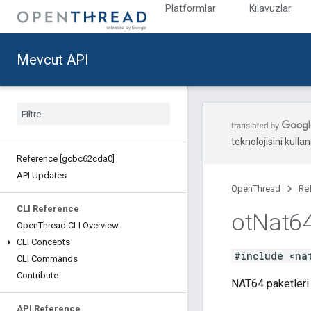
Platformlar
Kılavuzlar
Mevcut API
teknolojisini kullan
Reference [gcbc62cda0]
API Updates
OpenThread
Re
CLI Reference
ot
Nat64
Open
Thread CLI Overview
CLI Concepts
#include <na
CLI Commands
Contribute
NAT64 paketleri 
API Reference