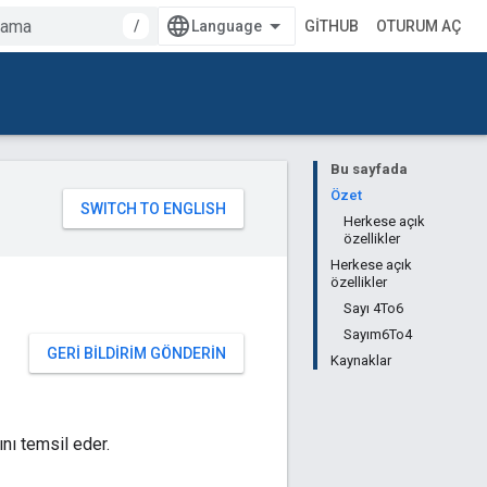
/
GITHUB
OTURUM AÇ
Bu sayfada
Özet
Herkese açık
özellikler
Herkese açık
özellikler
Sayı 4To6
Sayım6To4
GERI BILDIRIM GÖNDERIN
Kaynaklar
nı temsil eder.