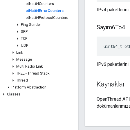
ot
Nat64Counters
IPv4 paketlerini 
ot
Nat64Error
Counters
ot
Nat64Protocol
Counters
Ping Sender
Sayım6To4
SRP
TCP
UDP
uint64_t ot
Link
Message
IPv6 paketlerini 
Multi Radio Link
TREL - Thread Stack
Thread
Kaynaklar
Platform Abstraction
Classes
OpenThread API 
dokümanlarımıza