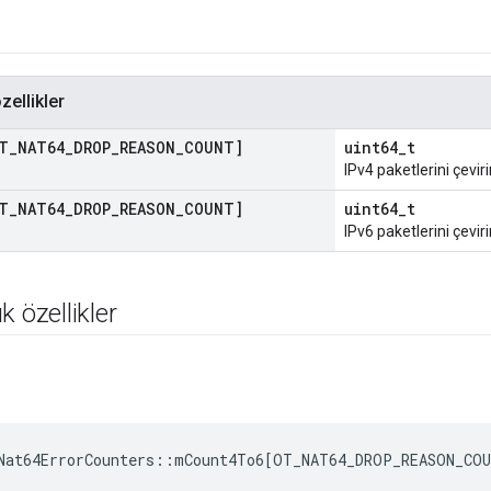
zellikler
T
_
NAT64
_
DROP
_
REASON
_
COUNT]
uint64_t
IPv4 paketlerini çeviri
T
_
NAT64
_
DROP
_
REASON
_
COUNT]
uint64_t
IPv6 paketlerini çeviri
k özellikler
Nat64ErrorCounters
::
mCount4To6
[
OT_NAT64_DROP_REASON_CO