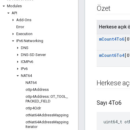
Modules
Özet
API
Add-Ons
Herkese açık ö
Error
Execution
m
Count4To6
[O
IPv6 Networking
DNS
DNS-SD Server
m
Count6To4
[O
ICMPv6
IPv6
NAT64
Herkese açı
NAT64
ot
Ip4Address
ot
Ip4Address
::
OT
_
TOOL
_
PACKED
_
FIELD
Sayı 4To6
ot
Ip4Cidr
ot
Nat64Address
Mapping
uint64_t ot
ot
Nat64Address
Mapping
Iterator