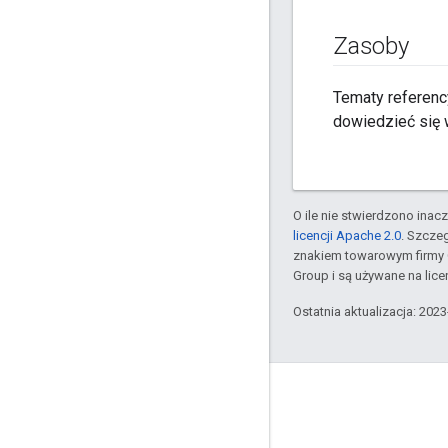
Zasoby
Tematy referenc
dowiedzieć się w
O ile nie stwierdzono inacze
licencji Apache 2.0
. Szcze
znakiem towarowym firmy 
Group i są używane na licen
Ostatnia aktualizacja: 202
GitHub
OpenThread