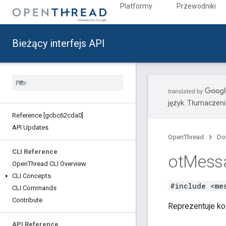
Platformy
Przewodniki
Bieżący interfejs API
język. Tłumaczen
Reference [gcbc62cda0]
API Updates
OpenThread
Do
CLI Reference
ot
Mess
Open
Thread CLI Overview
CLI Concepts
#include <me
CLI Commands
Contribute
Reprezentuje ko
API Reference