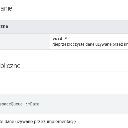
anie
czne
void *
Nieprzezroczyste dane używane przez im
bliczne
ssageQueue
::
mData
e dane używane przez implementację.