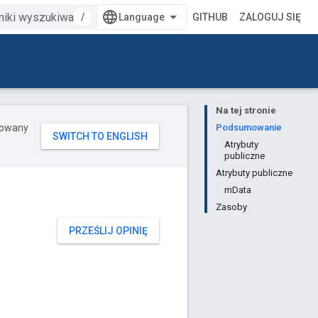
/
GITHUB
ZALOGUJ SIĘ
Na tej stronie
erowany
Podsumowanie
Atrybuty
publiczne
Atrybuty publiczne
mData
Zasoby
PRZEŚLIJ OPINIĘ