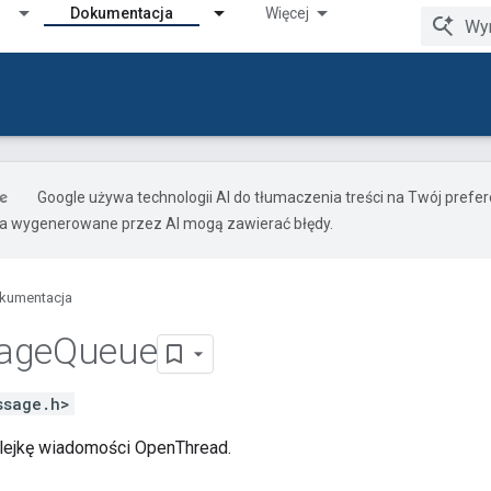
Dokumentacja
Więcej
Google używa technologii AI do tłumaczenia treści na Twój pref
ia wygenerowane przez AI mogą zawierać błędy.
kumentacja
age
Queue
ssage.h>
lejkę wiadomości OpenThread.