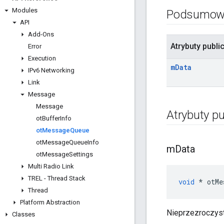
Modules
Podsumow
API
Add-Ons
Atrybuty publi
Error
Execution
m
Data
IPv6 Networking
Link
Message
Message
Atrybuty pu
ot
Buffer
Info
ot
Message
Queue
ot
Message
Queue
Info
m
Data
ot
Message
Settings
Multi Radio Link
TREL - Thread Stack
void
*
 otMe
Thread
Platform Abstraction
Nieprzezroczyst
Classes