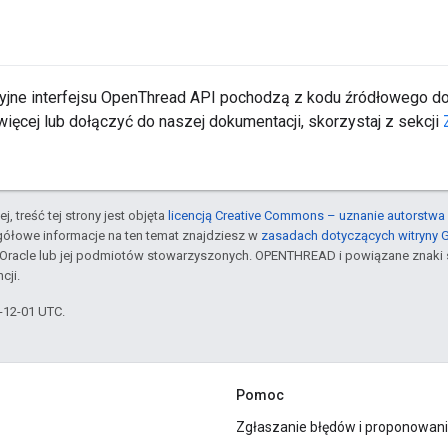
yjne interfejsu OpenThread API pochodzą z kodu źródłowego 
ięcej lub dołączyć do naszej dokumentacji, skorzystaj z sekcji
j, treść tej strony jest objęta
licencją Creative Commons – uznanie autorstwa 
gółowe informacje na ten temat znajdziesz w
zasadach dotyczących witryny 
Oracle lub jej podmiotów stowarzyszonych. OPENTHREAD i powiązane znaki 
cji.
3-12-01 UTC.
Pomoc
Zgłaszanie błędów i proponowani