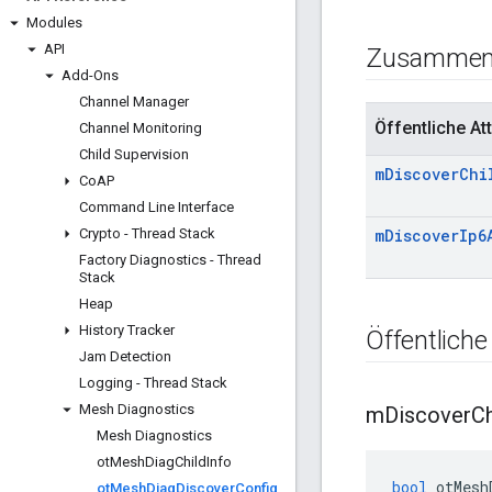
Modules
API
Zusammen
Add-Ons
Channel Manager
Öffentliche Att
Channel Monitoring
Child Supervision
m
Discover
Chi
Co
AP
Command Line Interface
Crypto - Thread Stack
m
Discover
Ip6
Factory Diagnostics - Thread
Stack
Heap
History Tracker
Öffentliche
Jam Detection
Logging - Thread Stack
Mesh Diagnostics
m
Discover
Ch
Mesh Diagnostics
ot
Mesh
Diag
Child
Info
bool
 otMesh
ot
Mesh
Diag
Discover
Config