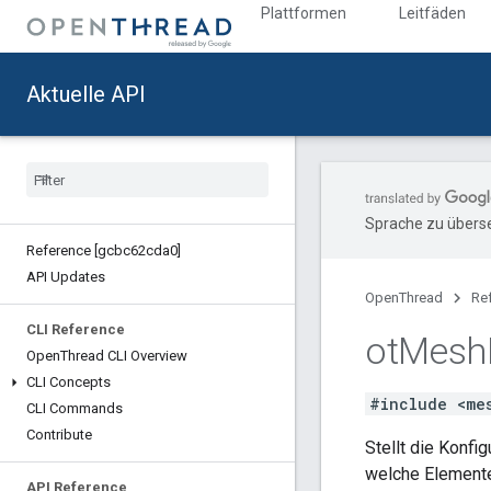
Plattformen
Leitfäden
Aktuelle API
Sprache zu überse
Reference [gcbc62cda0]
API Updates
OpenThread
Re
CLI Reference
ot
Mesh
Open
Thread CLI Overview
CLI Concepts
#include <me
CLI Commands
Contribute
Stellt die Konf
welche Elemente
API Reference