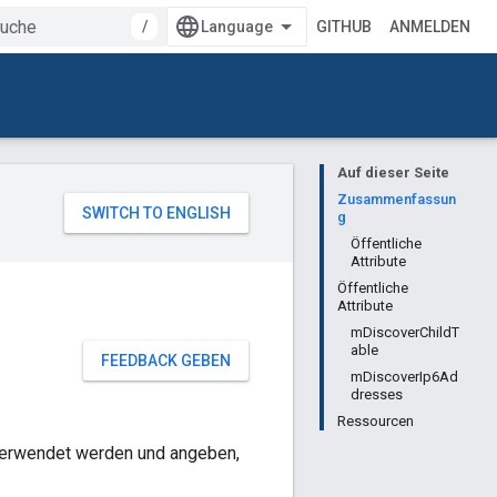
/
GITHUB
ANMELDEN
Auf dieser Seite
Zusammenfassun
g
Öffentliche
Attribute
Öffentliche
Attribute
mDiscoverChildT
able
FEEDBACK GEBEN
mDiscoverIp6Ad
dresses
Ressourcen
 verwendet werden und angeben,