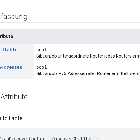
fassung
ribute
ld
Table
bool
Gibt an, ob untergeordnete Router jedes Routers ermi
Addresses
bool
Gibt an, ob IPv6-Adressen aller Router ermittelt werd
 Attribute
ild
Table
DiagDiscoverConfig
::
mDiscoverChildTable