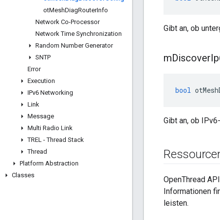
ot
Mesh
Diag
Router
Info
Network Co-Processor
Gibt an, ob unte
Network Time Synchronization
Random Number Generator
m
Discover
I
SNTP
Error
Execution
bool
 otMesh
IPv6 Networking
Link
Message
Gibt an, ob IPv6
Multi Radio Link
TREL - Thread Stack
Ressource
Thread
Platform Abstraction
Classes
OpenThread API
Informationen fi
leisten.