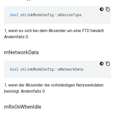
bool
 otLinkModeConfig
::
mDeviceType
1, wenn es sich bei dem Absender um eine FTD handelt.
Andernfalls 0.
m
Network
Data
bool
 otLinkModeConfig
::
mNetworkData
1, wenn der Absender die vollständigen Netzwerkdaten
benötigt. Andernfalls 0.
m
Rx
On
When
Idle