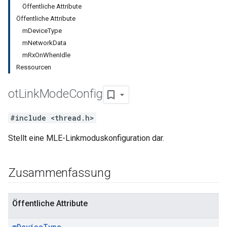
Öffentliche Attribute
Öffentliche Attribute
mDeviceType
mNetworkData
mRxOnWhenIdle
Ressourcen
ot
Link
Mode
Config
#include <thread.h>
Stellt eine MLE-Linkmoduskonfiguration dar.
Zusammenfassung
Öffentliche Attribute
m
Device
Type