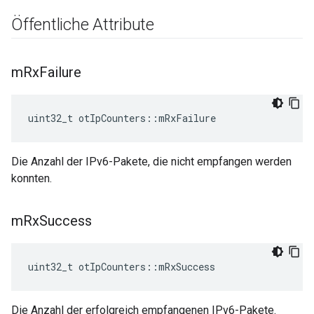
Öffentliche Attribute
m
Rx
Failure
uint32_t otIpCounters
::
mRxFailure
Die Anzahl der IPv6-Pakete, die nicht empfangen werden
konnten.
m
Rx
Success
uint32_t otIpCounters
::
mRxSuccess
Die Anzahl der erfolgreich empfangenen IPv6-Pakete.