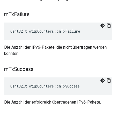
m
Tx
Failure
uint32_t otIpCounters
::
mTxFailure
Die Anzahl der IPv6-Pakete, die nicht übertragen werden
konnten.
m
Tx
Success
uint32_t otIpCounters
::
mTxSuccess
Die Anzahl der erfolgreich übertragenen IPv6-Pakete.