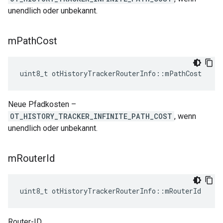
unendlich oder unbekannt.
m
Path
Cost
uint8_t otHistoryTrackerRouterInfo
::
mPathCost
Neue Pfadkosten –
OT_HISTORY_TRACKER_INFINITE_PATH_COST
, wenn
unendlich oder unbekannt.
m
Router
Id
uint8_t otHistoryTrackerRouterInfo
::
mRouterId
Router-ID.