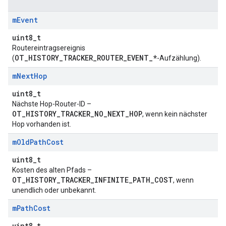
m
Event
uint8_t
Routereintragsereignis
OT_HISTORY_TRACKER_ROUTER_EVENT_*
(
-Aufzählung).
m
Next
Hop
uint8_t
Nächste Hop-Router-ID –
OT_HISTORY_TRACKER_NO_NEXT_HOP
, wenn kein nächster
Hop vorhanden ist.
m
Old
Path
Cost
uint8_t
Kosten des alten Pfads –
OT_HISTORY_TRACKER_INFINITE_PATH_COST
, wenn
unendlich oder unbekannt.
m
Path
Cost
uint8_t