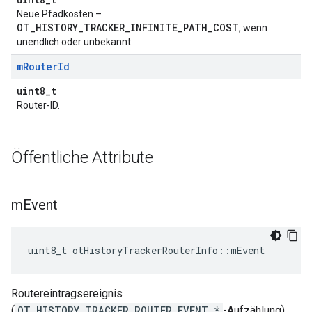
Neue Pfadkosten –
OT_HISTORY_TRACKER_INFINITE_PATH_COST
, wenn
unendlich oder unbekannt.
m
Router
Id
uint8_t
Router-ID.
Öffentliche Attribute
m
Event
uint8_t otHistoryTrackerRouterInfo
::
mEvent
Routereintragsereignis
(
OT_HISTORY_TRACKER_ROUTER_EVENT_*
-Aufzählung).