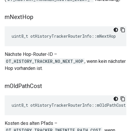
m
Next
Hop
uint8_t otHistoryTrackerRouterInfo
::
mNextHop
Nächste Hop-Router-ID –
OT_HISTORY_TRACKER_NO_NEXT_HOP
, wenn kein nächster
Hop vorhanden ist.
m
Old
Path
Cost
uint8_t otHistoryTrackerRouterInfo
::
mOldPathCost
Kosten des alten Pfads –
OT_HISTORY_TRACKER_INFINITE_PATH_COST
, wenn