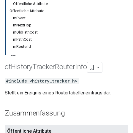
Öffentliche Attribute
Öffentliche Attribute
mEvent
mNextHop
mOldPathCost
mPathCost
mRouterId
ot
History
Tracker
Router
Info
#include <history_tracker.h>
Stellt ein Ereignis eines Routertabelleneintrags dar.
Zusammenfassung
Öffentliche Attribute