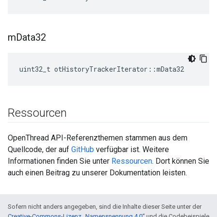
m
Data32
uint32_t otHistoryTrackerIterator
::
mData32
Ressourcen
OpenThread API-Referenzthemen stammen aus dem
Quellcode, der auf
GitHub
verfügbar ist. Weitere
Informationen finden Sie unter
Ressourcen
. Dort können Sie
auch einen Beitrag zu unserer Dokumentation leisten.
Sofern nicht anders angegeben, sind die Inhalte dieser Seite unter der
Creative-Commons-Lizenz „Namensnennung 4.0“
und die Codebeispiele