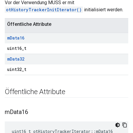
Vor der Verwendung MUSS er mit
otHistoryTrackerInitIterator()
initialisiert werden.
Öffentliche Attribute
m
Data16
uint16_t
m
Data32
uint32_t
Öffentliche Attribute
m
Data16
uint16_t otHistoryTrackerIterator
::
mData16