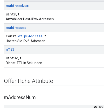
m
Address
Num
uint8_t
Anzahl der Host-IPv6-Adressen.
m
Addresses
const
otIp6Address
*
Hosten Sie IPv6-Adressen.
m
Ttl
uint32_t
Dienst-TTL in Sekunden.
Öffentliche Attribute
m
Address
Num