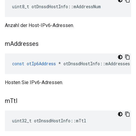
uint8_t otDnssdHostInfo
::
mAddressNum
Anzahl der Host-IPv6-Adressen.
m
Addresses
const
otIp6Address
*
 otDnssdHostInfo
::
mAddresses
Hosten Sie IPv6-Adressen.
m
Ttl
uint32_t otDnssdHostInfo
::
mTtl