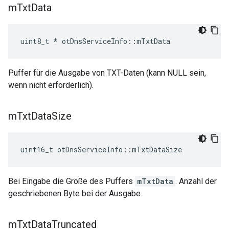
m
Txt
Data
uint8_t 
*
 otDnsServiceInfo
::
mTxtData
Puffer für die Ausgabe von TXT-Daten (kann NULL sein,
wenn nicht erforderlich).
m
Txt
Data
Size
uint16_t otDnsServiceInfo
::
mTxtDataSize
Bei Eingabe die Größe des Puffers
mTxtData
. Anzahl der
geschriebenen Byte bei der Ausgabe.
m
Txt
Data
Truncated