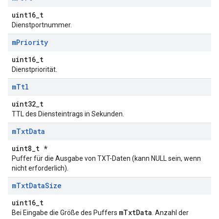
uint16_t
Dienstportnummer.
m
Priority
uint16_t
Dienstpriorität.
m
Ttl
uint32_t
TTL des Diensteintrags in Sekunden.
m
Txt
Data
uint8_t *
Puffer für die Ausgabe von TXT-Daten (kann NULL sein, wenn
nicht erforderlich).
m
Txt
Data
Size
uint16_t
mTxtData
Bei Eingabe die Größe des Puffers
. Anzahl der