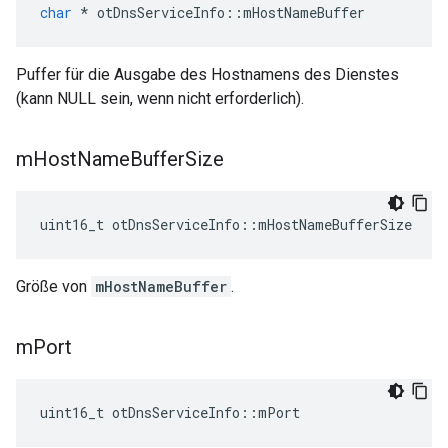
char
*
 otDnsServiceInfo
::
mHostNameBuffer
Puffer für die Ausgabe des Hostnamens des Dienstes
(kann NULL sein, wenn nicht erforderlich).
m
Host
Name
Buffer
Size
uint16_t otDnsServiceInfo
::
mHostNameBufferSize
Größe von
mHostNameBuffer
.
m
Port
uint16_t otDnsServiceInfo
::
mPort