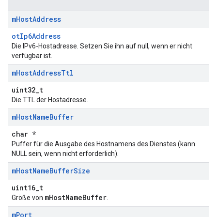
m
Host
Address
otIp6Address
Die IPv6-Hostadresse. Setzen Sie ihn auf null, wenn er nicht
verfügbar ist.
m
Host
Address
Ttl
uint32_t
Die TTL der Hostadresse.
m
Host
Name
Buffer
char *
Puffer für die Ausgabe des Hostnamens des Dienstes (kann
NULL sein, wenn nicht erforderlich).
m
Host
Name
Buffer
Size
uint16_t
mHostNameBuffer
Größe von
.
m
Port