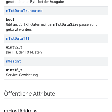
geschriebenen Byte bei der Ausgabe.
m
Txt
Data
Truncated
bool
mTxtDataSize
Gibt an, ob TXT-Daten nicht in
passen und
gekürzt wurden.
m
Txt
Data
Ttl
uint32_t
Die TTL der TXT-Daten.
m
Weight
uint16_t
Service-Gewichtung.
Öffentliche Attribute
m
Host
Address