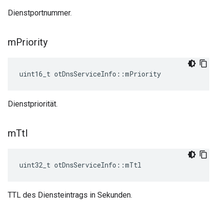
Dienstportnummer.
m
Priority
uint16_t otDnsServiceInfo
::
mPriority
Dienstpriorität.
m
Ttl
uint32_t otDnsServiceInfo
::
mTtl
TTL des Diensteintrags in Sekunden.