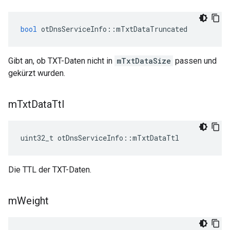
bool
 otDnsServiceInfo
::
mTxtDataTruncated
Gibt an, ob TXT-Daten nicht in
mTxtDataSize
passen und
gekürzt wurden.
m
Txt
Data
Ttl
uint32_t otDnsServiceInfo
::
mTxtDataTtl
Die TTL der TXT-Daten.
m
Weight