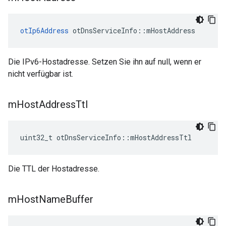
otIp6Address
 otDnsServiceInfo
::
mHostAddress
Die IPv6-Hostadresse. Setzen Sie ihn auf null, wenn er
nicht verfügbar ist.
m
Host
Address
Ttl
uint32_t otDnsServiceInfo
::
mHostAddressTtl
Die TTL der Hostadresse.
m
Host
Name
Buffer