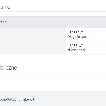
anie
czne
uint16_t
Długość opcji.
uint16_t
Numer opcji.
bliczne
CoapOption
::
mLength