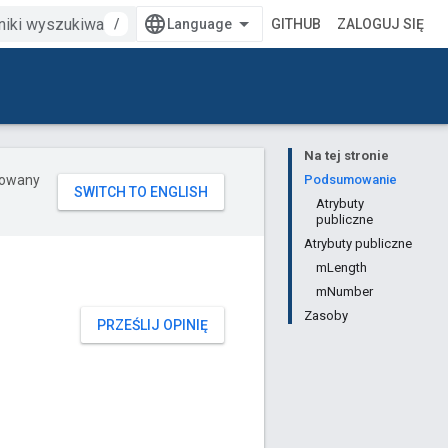
/
GITHUB
ZALOGUJ SIĘ
Na tej stronie
erowany
Podsumowanie
Atrybuty
publiczne
Atrybuty publiczne
mLength
mNumber
Zasoby
PRZEŚLIJ OPINIĘ