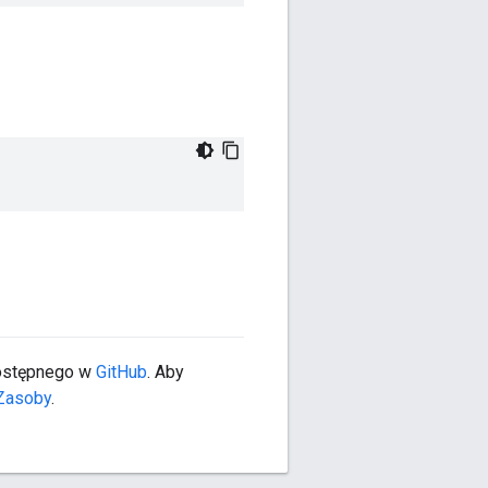
dostępnego w
GitHub
. Aby
Zasoby
.