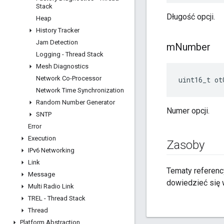
Stack
Długość opcji.
Heap
History Tracker
Jam Detection
m
Number
Logging - Thread Stack
Mesh Diagnostics
Network Co-Processor
uint16_t ot
Network Time Synchronization
Random Number Generator
Numer opcji.
SNTP
Error
Execution
Zasoby
IPv6 Networking
Link
Tematy referenc
Message
dowiedzieć się w
Multi Radio Link
TREL - Thread Stack
Thread
Platform Abstraction