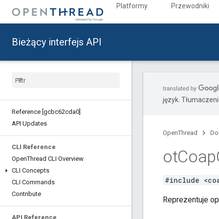
Platformy
Przewodniki
Bieżący interfejs API
język. Tłumaczen
Reference [gcbc62cda0]
API Updates
OpenThread
Do
CLI Reference
ot
Coap
Open
Thread CLI Overview
CLI Concepts
#include <co
CLI Commands
Contribute
Reprezentuje op
API Reference