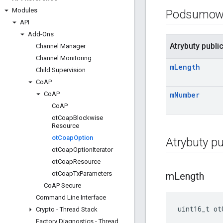
Modules
Podsumow
API
Add-Ons
Atrybuty publi
Channel Manager
Channel Monitoring
m
Length
Child Supervision
Co
AP
Co
AP
m
Number
Co
AP
ot
Coap
Blockwise
Resource
ot
Coap
Option
Atrybuty pu
ot
Coap
Option
Iterator
ot
Coap
Resource
ot
Coap
Tx
Parameters
m
Length
Co
AP Secure
Command Line Interface
uint16_t ot
Crypto - Thread Stack
Factory Diagnostics - Thread