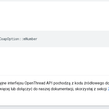
CoapOption
::
mNumber
yjne interfejsu OpenThread API pochodzą z kodu źródłowego 
ięcej lub dołączyć do naszej dokumentacji, skorzystaj z sekcji