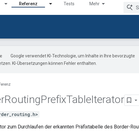
Referenz
Tests
Mehr
Google verwendet KI-Technologie, um Inhalte in Ihre bevorzugte
tzen. KI-Übersetzungen können Fehler enthalten.
ferenz
r
Routing
Prefix
Table
Iterator
rder_routing.h>
rator zum Durchlaufen der erkannten Präfixtabelle des Border-Rout