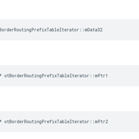
BorderRoutingPrefixTableIterator
::
mData32
*
 otBorderRoutingPrefixTableIterator
::
mPtr1
*
 otBorderRoutingPrefixTableIterator
::
mPtr2