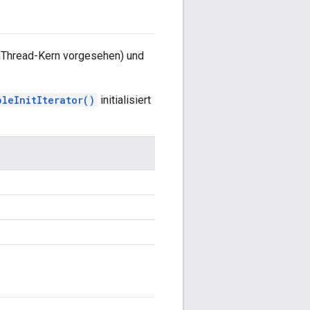
enThread-Kern vorgesehen) und
leInitIterator()
initialisiert