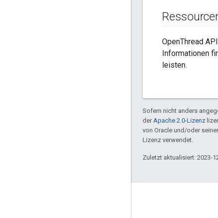
Ressource
OpenThread API
Informationen fi
leisten.
Sofern nicht anders angege
der
Apache 2.0-Lizenz
lize
von Oracle und/oder sein
Lizenz verwendet.
Zuletzt aktualisiert: 2023-1
GitHub
OpenThread