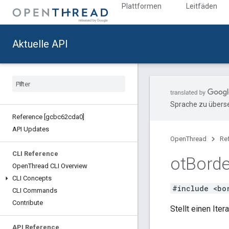
Plattformen
Leitfäden
Aktuelle API
Sprache zu überse
Reference [gcbc62cda0]
API Updates
OpenThread
Re
CLI Reference
ot
Borde
Open
Thread CLI Overview
CLI Concepts
#include <bo
CLI Commands
Contribute
Stellt einen Ite
API Reference