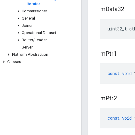
Iterator
m
Data32
Commissioner
General
Joiner
uint32_t ot
Operational Dataset
Router
/
Leader
Server
m
Ptr1
Platform Abstraction
Classes
const
void
m
Ptr2
const
void