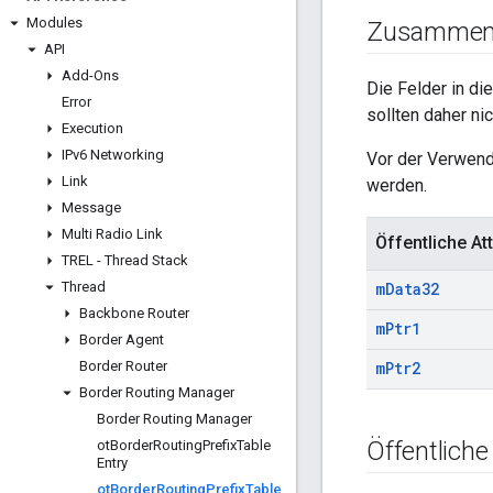
Modules
Zusammen
API
Add-Ons
Die Felder in d
Error
sollten daher n
Execution
IPv6 Networking
Vor der Verwend
Link
werden.
Message
Multi Radio Link
Öffentliche Att
TREL - Thread Stack
Thread
m
Data32
Backbone Router
m
Ptr1
Border Agent
Border Router
m
Ptr2
Border Routing Manager
Border Routing Manager
Öffentliche
ot
Border
Routing
Prefix
Table
Entry
ot
Border
Routing
Prefix
Table