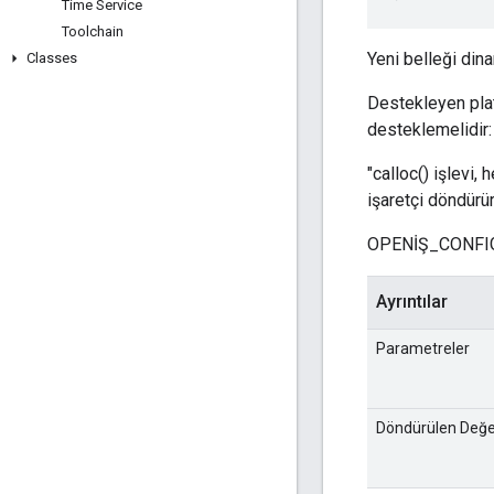
Time Service
Toolchain
Yeni belleği dina
Classes
Destekleyen plat
desteklemelidir:
"calloc() işlevi, 
işaretçi döndürür
OPENİŞ_CONFIG
Ayrıntılar
Parametreler
Döndürülen Değe