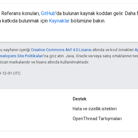
Referans konuları,
GitHub
'da bulunan kaynak koddan gelir. Daha 
 katkıda bulunmak için
Kaynaklar
bölümüne bakın.
bu sayfanın içeriği
Creative Commons Atıf 4.0 Lisansı
altında ve kod örnekleri
A
elopers Site Politikaları
'na göz atın. Java, Oracle ve/veya satış ortaklarının tes
cari markalarıdır ve lisans altında kullanılmaktadır.
3-12-01 UTC.
Destek
Hata ve özellik istekleri
OpenThread Tartışmaları