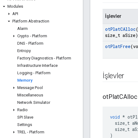
Modules
API
İşlevler
Platform Abstraction
Alarm
ot
Plat
CAlloc
size
_
t a
Size)
Crypto - Platform
DNS - Platform
ot
Plat
Free
(v
Entropy
Factory Diagnostics - Platform
Infrastructure Interface
Logging - Platform
İşlevler
Memory
Message Pool
Miscellaneous
ot
Plat
CAlloc
Network Simulator
Radio
void
*
 otPl
SPI Slave
  size_t aN
Settings
  size_t aS
TREL - Platform
)