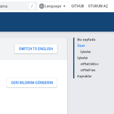
/
GITHUB
OTURUM AÇ
Bu sayfada
Özet
İşlevler
İşlevler
otPlatCAlloc
otPlatFree
Kaynaklar
GERI BILDIRIM GÖNDERIN