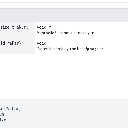
(size
_
t a
Num
,
void *
Yeni belleği dinamik olarak ayırır.
oid *a
Ptr)
void
Dinamik olarak ayrılan belleği boşaltır.
atCAlloc
(
um
,
ize