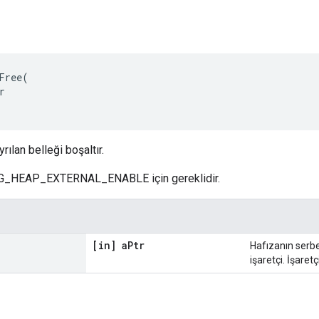
Free
(
r
rılan belleği boşaltır.
_HEAP_EXTERNAL_ENABLE için gereklidir.
[in] a
Ptr
Hafızanın serbe
işaretçi. İşaretç