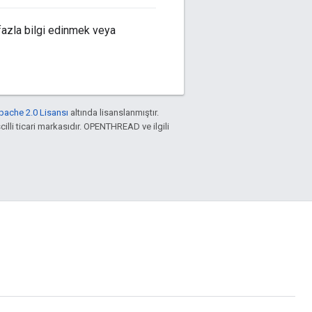
fazla bilgi edinmek veya
pache 2.0 Lisansı
altında lisanslanmıştır.
cilli ticari markasıdır. OPENTHREAD ve ilgili