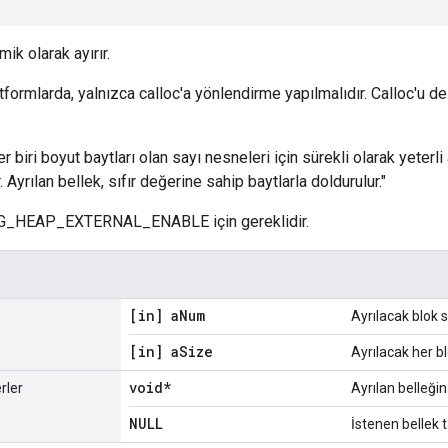
mik olarak ayırır.
formlarda, yalnızca calloc'a yönlendirme yapılmalıdır. Calloc'u de
her biri boyut baytları olan sayı nesneleri için sürekli olarak yeterli
. Ayrılan bellek, sıfır değerine sahip baytlarla doldurulur."
_HEAP_EXTERNAL_ENABLE için gereklidir.
[in] a
Num
Ayrılacak blok s
[in] a
Size
Ayrılacak her 
void*
rler
Ayrılan belleğin
NULL
İstenen bellek 