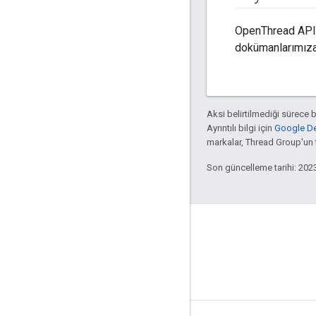
OpenThread API 
dokümanlarımıza
Aksi belirtilmediği sürece 
Ayrıntılı bilgi için
Google Dev
markalar, Thread Group'un ti
Son güncelleme tarihi: 202
GitHub
OpenThread
Border Router