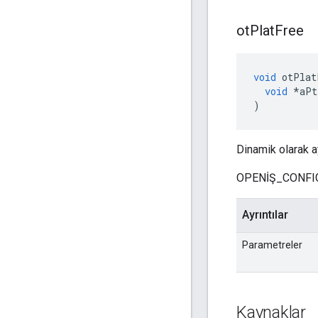
ot
Plat
Free
void
 otPlat
void
*
aPt
)
Dinamik olarak ay
OPENİŞ_CONFIG
Ayrıntılar
Parametreler
Kaynaklar