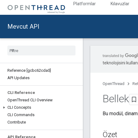
Platformlar
Kılavuzlar
Mevcut API
teknolojisini kullan
Reference [gcbc62cda0]
API Updates
OpenThread
Re
CLI Reference
Bellek
Open
Thread CLI Overview
CLI Concepts
Bu modül, dinami
CLI Commands
Contribute
Özet
API Reference