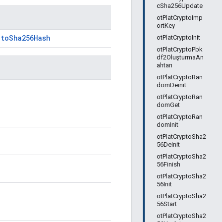
cSha256Update
otPlatCryptoImp
ortKey
ptoSha256Hash
otPlatCryptoInit
otPlatCryptoPbk
df2OluşturmaAn
ahtarı
otPlatCryptoRan
domDeinit
otPlatCryptoRan
domGet
otPlatCryptoRan
domInit
otPlatCryptoSha2
56Deinit
otPlatCryptoSha2
56Finish
otPlatCryptoSha2
56Init
otPlatCryptoSha2
56Start
otPlatCryptoSha2