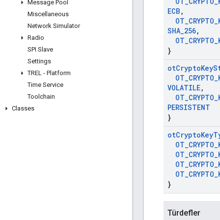
OT
_
CRYPTO
_
Message Pool
ECB
,
Miscellaneous
OT
_
CRYPTO
_
Network Simulator
SHA
_
256
,
Radio
OT
_
CRYPTO
_
SPI Slave
}
Settings
ot
Crypto
Key
S
TREL - Platform
OT
_
CRYPTO
_
Time Service
VOLATILE
,
Toolchain
OT
_
CRYPTO
_
PERSISTENT
Classes
}
ot
Crypto
Key
T
OT
_
CRYPTO
_
OT
_
CRYPTO
_
OT
_
CRYPTO
_
OT
_
CRYPTO
_
}
Türdefler