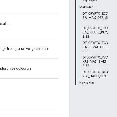
56Update
Makrolar
OT_CRYPTO_ECD
SA_MAX_DER_SI
ZE
ı alın.
OT_CRYPTO_ECD
SA_PUBLIC_KEY_
SIZE
OT_CRYPTO_ECD
SA_SIGNATURE_
çifti oluşturun ve içe aktarın.
SIZE
OT_CRYPTO_PBD
KF2_MAX_SALT_
SIZE
luşturun ve doldurun.
OT_CRYPTO_SHA
256_HASH_SIZE
Kaynaklar