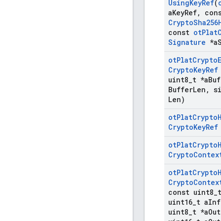
Using
Key
Ref
(
a
Key
Ref
,
con
Crypto
Sha256
const
ot
Plat
Signature
*a
ot
Plat
Crypto
Crypto
Key
Ref
uint8
_
t *a
Buf
Buffer
Len
,
si
Len)
ot
Plat
Crypto
Crypto
Key
Ref
ot
Plat
Crypto
Crypto
Contex
ot
Plat
Crypto
Crypto
Contex
const uint8
_
uint16
_
t a
Inf
uint8
_
t *a
Out