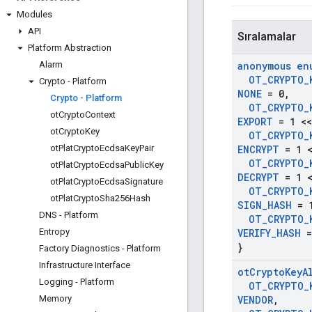
Modules
API
Sıralamalar
Platform Abstraction
Alarm
anonymous en
OT
_
CRYPTO
_
Crypto - Platform
NONE
= 0
,
Crypto - Platform
OT
_
CRYPTO
_
ot
Crypto
Context
EXPORT
= 1 <<
ot
Crypto
Key
OT
_
CRYPTO
_
ot
Plat
Crypto
Ecdsa
Key
Pair
ENCRYPT
= 1 <
OT
_
CRYPTO
_
ot
Plat
Crypto
Ecdsa
Public
Key
DECRYPT
= 1 <
ot
Plat
Crypto
Ecdsa
Signature
OT
_
CRYPTO
_
ot
Plat
Crypto
Sha256Hash
SIGN
_
HASH
= 1
DNS - Platform
OT
_
CRYPTO
_
Entropy
VERIFY
_
HASH
=
}
Factory Diagnostics - Platform
Infrastructure Interface
ot
Crypto
Key
A
Logging - Platform
OT
_
CRYPTO
_
Memory
VENDOR
,