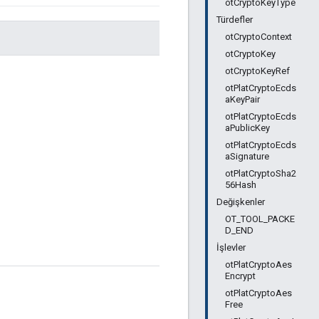
otCryptoKeyType
Türdefler
otCryptoContext
otCryptoKey
otCryptoKeyRef
otPlatCryptoEcds
aKeyPair
otPlatCryptoEcds
aPublicKey
otPlatCryptoEcds
aSignature
otPlatCryptoSha2
56Hash
Değişkenler
OT_TOOL_PACKE
D_END
İşlevler
otPlatCryptoAes
Encrypt
otPlatCryptoAes
Free