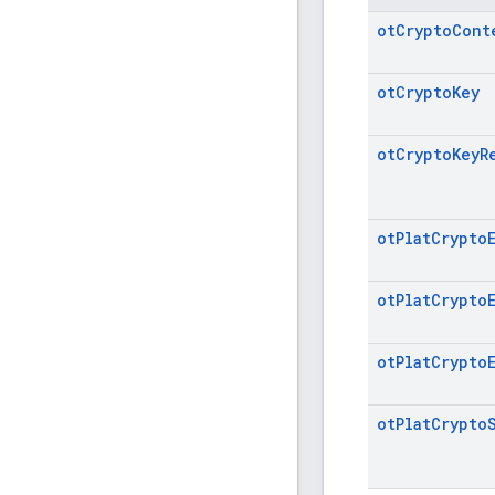
ot
Crypto
Cont
ot
Crypto
Key
ot
Crypto
Key
R
ot
Plat
Crypto
ot
Plat
Crypto
ot
Plat
Crypto
ot
Plat
Crypto