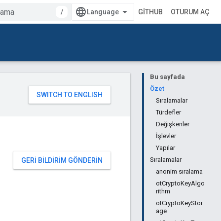
/
GITHUB
OTURUM AÇ
Bu sayfada
Özet
Sıralamalar
Türdefler
Değişkenler
İşlevler
Yapılar
Sıralamalar
GERI BILDIRIM GÖNDERIN
anonim sıralama
otCryptoKeyAlgo
rithm
otCryptoKeyStor
age