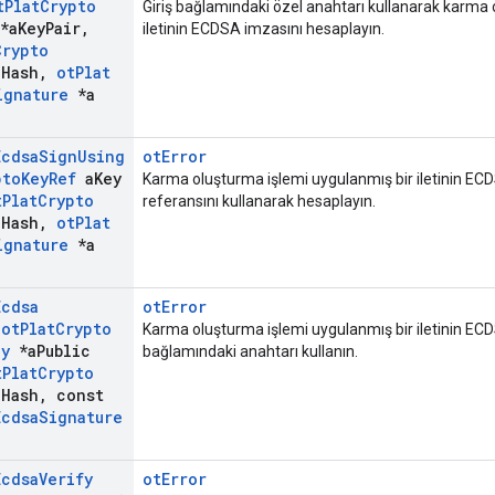
t
Plat
Crypto
Giriş bağlamındaki özel anahtarı kullanarak karma 
*a
Key
Pair
,
iletinin ECDSA imzasını hesaplayın.
Crypto
a
Hash
,
ot
Plat
ignature
*a
Ecdsa
Sign
Using
otError
pto
Key
Ref
a
Key
Karma oluşturma işlemi uygulanmış bir iletinin ECDS
t
Plat
Crypto
referansını kullanarak hesaplayın.
a
Hash
,
ot
Plat
ignature
*a
Ecdsa
otError
t
ot
Plat
Crypto
Karma oluşturma işlemi uygulanmış bir iletinin ECD
ey
*a
Public
bağlamındaki anahtarı kullanın.
t
Plat
Crypto
a
Hash
,
const
Ecdsa
Signature
Ecdsa
Verify
otError