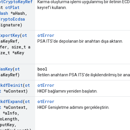
ot
Crypto
Key
Ref
Karma oluşturma işlemi uygulanmış bir iletinin EC
st
ot
Plat
keyref'i kullanın.
Hash
*a
Hash
,
Crypto
Ecdsa
Signature)
Export
Key
(
ot
otError
a
Key
Ref
,
PSA ITS'de depolanan bir anahtarı dışa aktarın.
fer
,
size
_
t a
ze
_
t *a
Key
Has
Key
(
ot
bool
a
Key
Ref)
İletilen anahtarın PSA ITS'de ilişkilendirilmiş bir an
Hkdf
Deinit
(
ot
otError
t
*a
Context)
HKDF bağlamını yeniden başlatın.
Hkdf
Expand
(
ot
otError
t
*a
Context
,
HKDF Genişletme adımını gerçekleştirin.
t *a
Info
,
o
Length
,
put
Key
,