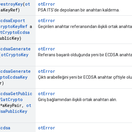
Destroy
Key
(
ot
otError
a
Key
Ref)
PSA ITS'de depolanan bir anahtarı kaldırma.
Ecdsa
Export
otError
Crypto
Key
Ref
a
Geçirilen anahtar referansından ilişkili ortak anahtar
t
Crypto
Ecdsa
ublic
Key)
Ecdsa
Generate
otError
(
ot
Crypto
Key
Referans başarılı olduğunda yeni bir ECDSA anahtar 
Ecdsa
Generate
otError
ypto
Ecdsa
Key
Çıktı arabelleğini yeni bir ECDSA anahtar çiftiyle o
r)
Ecdsa
Get
Public
otError
Plat
Crypto
Giriş bağlamından ilişkili ortak anahtarı alın.
*a
Key
Pair
,
ot
dsa
Public
Key
Ecdsa
otError