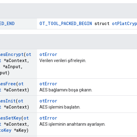
ED
_
END
OT_TOOL_PACKED_BEGIN
struct
otPlatCry
Aes
Encrypt
(
ot
otError
t
*a
Context
,
Verilen verileri şifreleyin.
t *a
Input
,
put)
Aes
Free
(
ot
otError
t
*a
Context)
AES bağlamını boşa çıkarın.
Aes
Init
(
ot
otError
t
*a
Context)
AES işlemini başlatın.
Aes
Set
Key
(
ot
otError
t
*a
Context
,
AES işleminin anahtarını ayarlayın.
to
Key
*a
Key)