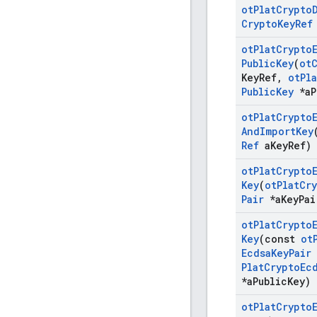
ot
Plat
Crypto
Crypto
Key
Ref
ot
Plat
Crypto
Public
Key
(
ot
Key
Ref
,
ot
Pla
Public
Key
*a
P
ot
Plat
Crypto
And
Import
Key
Ref
a
Key
Ref)
ot
Plat
Crypto
Key
(
ot
Plat
Cr
Pair
*a
Key
Pai
ot
Plat
Crypto
Key
(const
ot
Ecdsa
Key
Pair
Plat
Crypto
Ec
*a
Public
Key)
ot
Plat
Crypto