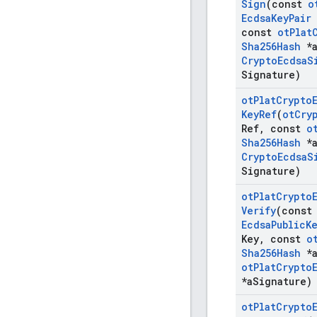
Sign
(const
o
Ecdsa
Key
Pair
const
ot
Plat
Sha256Hash
*
Crypto
Ecdsa
S
Signature)
ot
Plat
Crypto
Key
Ref
(
ot
Cry
Ref
,
const
o
Sha256Hash
*
Crypto
Ecdsa
S
Signature)
ot
Plat
Crypto
Verify
(cons
Ecdsa
Public
K
Key
,
const
o
Sha256Hash
*
ot
Plat
Crypto
*a
Signature)
ot
Plat
Crypto