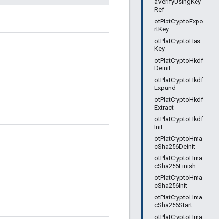
aVerifyUsingKey
Ref
otPlatCryptoExpo
rtKey
otPlatCryptoHas
Key
otPlatCryptoHkdf
Deinit
otPlatCryptoHkdf
Expand
otPlatCryptoHkdf
Extract
otPlatCryptoHkdf
Init
otPlatCryptoHma
cSha256Deinit
otPlatCryptoHma
cSha256Finish
otPlatCryptoHma
cSha256Init
otPlatCryptoHma
cSha256Start
otPlatCryptoHma