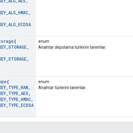
KEY
_
ALG
_
AES
_
KEY
_
ALG
_
HMAC
_
KEY
_
ALG
_
ECDSA
torage
{
enum
KEY
_
STORAGE
_
Anahtar depolama türlerini tanımlar.
KEY
_
STORAGE
_
ype
{
enum
KEY
_
TYPE
_
RAW
,
Anahtar türlerini tanımlar.
KEY
_
TYPE
_
AES
,
KEY
_
TYPE
_
HMAC
,
KEY
_
TYPE
_
ECDSA