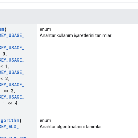
um
{
enum
KEY
_
USAGE
_
Anahtar kullanım işaretlerini tanımlar.
KEY
_
USAGE
_
 0
,
KEY
_
USAGE
_
< 1
,
KEY
_
USAGE
_
< 2
,
KEY
_
USAGE
_
 << 3
,
KEY
_
USAGE
_
 1 << 4
lgorithm
{
enum
KEY
_
ALG
_
Anahtar algoritmalarını tanımlar.