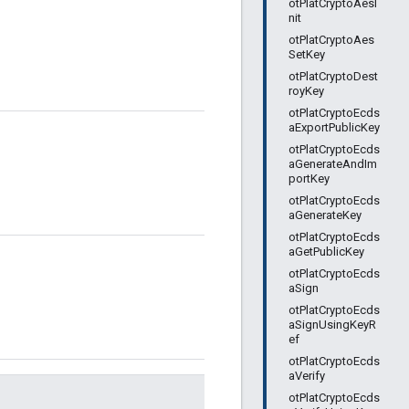
otPlatCryptoAesI
nit
otPlatCryptoAes
SetKey
otPlatCryptoDest
royKey
otPlatCryptoEcds
aExportPublicKey
otPlatCryptoEcds
aGenerateAndIm
portKey
otPlatCryptoEcds
aGenerateKey
otPlatCryptoEcds
aGetPublicKey
otPlatCryptoEcds
aSign
otPlatCryptoEcds
aSignUsingKeyR
ef
otPlatCryptoEcds
aVerify
otPlatCryptoEcds