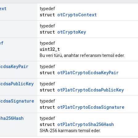
ext
typedef
struct
otCryptoContext
typedef
struct
otCryptoKey
ef
typedef
uint32_t
Bu veri türü, anahtar referansını temsil eder.
Ecdsa
Key
Pair
typedef
struct
otPlatCryptoEcdsaKeyPair
Ecdsa
Public
Key
typedef
struct
otPlatCryptoEcdsaPublicKey
Ecdsa
Signature
typedef
struct
otPlatCryptoEcdsaSignature
Sha256Hash
typedef
struct
otPlatCryptoSha256Hash
SHA-256 karmasını temsil eder.