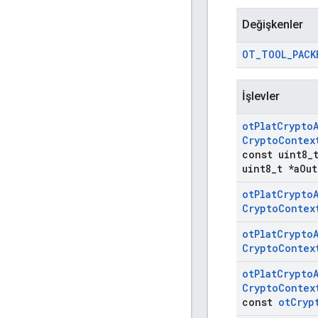
Değişkenler
OT
_
TOOL
_
PACK
İşlevler
ot
Plat
Crypto
Crypto
Contex
const uint8
_
uint8
_
t *a
Out
ot
Plat
Crypto
Crypto
Contex
ot
Plat
Crypto
Crypto
Contex
ot
Plat
Crypto
Crypto
Contex
const
ot
Cryp