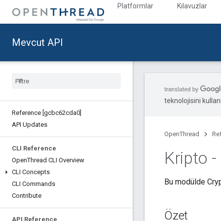
Platformlar
Kılavuzlar
Mevcut API
teknolojisini kullan
Reference [gcbc62cda0]
API Updates
OpenThread
Re
CLI Reference
Kripto -
Open
Thread CLI Overview
CLI Concepts
Bu modülde Crypt
CLI Commands
Contribute
Özet
API Reference