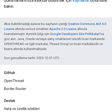
dokümanlarımıza katkıda bulunmak için
Kaynaklar
bölümüne
bakın.
Aksi belirtilmediği sürece bu sayfanın içeriği
Creative Commons Atıf 4.0
Lisansı
altında ve kod örnekleri
Apache 2.0 Lisansı
altında
lisanslanmıştır. Ayrıntılı bilgi için
Google Developers Site Politikaları
'na
göz atın. Java, Oracle ve/veya satış ortaklarının tescilli ticari markasıdır.
OPENTHREAD ve ilgili markalar, Thread Group'un ticari markalarıdır ve
lisans altında kullanılmaktadır.
Son güncelleme tarihi: 2023-12-01 UTC.
GitHub
OpenThread
Border Router
Destek
Hata ve özellik istekleri