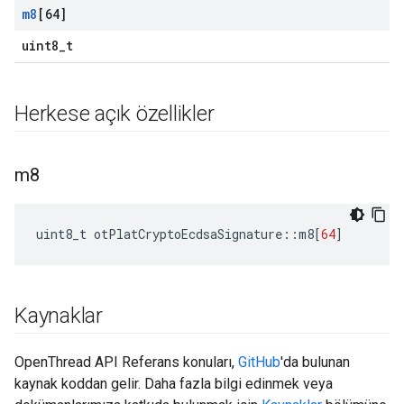
m8
[64]
uint8_t
Herkese açık özellikler
m8
uint8_t otPlatCryptoEcdsaSignature
::
m8
[
64
]
Kaynaklar
OpenThread API Referans konuları,
GitHub
'da bulunan
kaynak koddan gelir. Daha fazla bilgi edinmek veya