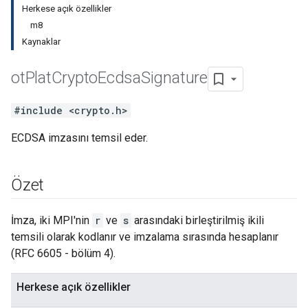
Herkese açık özellikler
m8
Kaynaklar
ot
Plat
Crypto
Ecdsa
Signature
#include <crypto.h>
ECDSA imzasını temsil eder.
Özet
İmza, iki MPI'nin
r
ve
s
arasındaki birleştirilmiş ikili
temsili olarak kodlanır ve imzalama sırasında hesaplanır
(RFC 6605 - bölüm 4).
Herkese açık özellikler