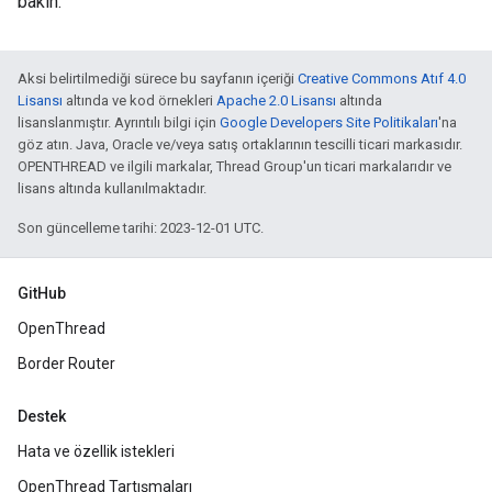
bakın.
Aksi belirtilmediği sürece bu sayfanın içeriği
Creative Commons Atıf 4.0
Lisansı
altında ve kod örnekleri
Apache 2.0 Lisansı
altında
lisanslanmıştır. Ayrıntılı bilgi için
Google Developers Site Politikaları
'na
göz atın. Java, Oracle ve/veya satış ortaklarının tescilli ticari markasıdır.
OPENTHREAD ve ilgili markalar, Thread Group'un ticari markalarıdır ve
lisans altında kullanılmaktadır.
Son güncelleme tarihi: 2023-12-01 UTC.
GitHub
OpenThread
Border Router
Destek
Hata ve özellik istekleri
OpenThread Tartışmaları