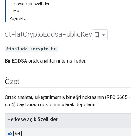
Herkese açık özellikler
m8
Kaynaklar
ot
Plat
Crypto
Ecdsa
Public
Key
#include <crypto.h>
Bir ECDSA ortak anahtarını temsil eder.
Özet
Ortak anahtar, sıkıştırılmamış bir eğri noktasının (RFC 6605 -
sn 4) bayt sırası gösterimi olarak depolanır.
Herkese açık özellikler
m8
[64]