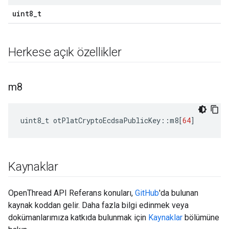
uint8_t
Herkese açık özellikler
m8
uint8_t otPlatCryptoEcdsaPublicKey
::
m8
[
64
]
Kaynaklar
OpenThread API Referans konuları,
GitHub
'da bulunan
kaynak koddan gelir. Daha fazla bilgi edinmek veya
dokümanlarımıza katkıda bulunmak için
Kaynaklar
bölümüne