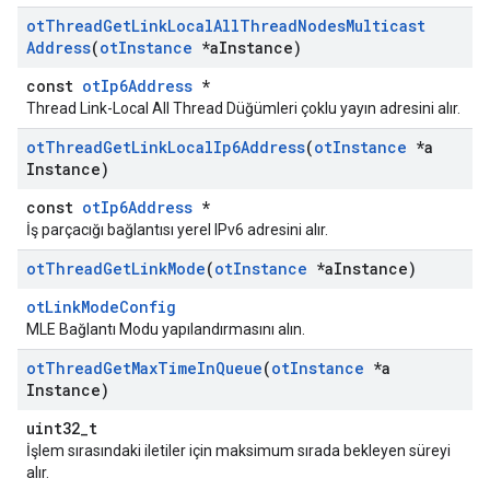
ot
Thread
Get
Link
Local
All
Thread
Nodes
Multicast
Address
(
ot
Instance
*a
Instance)
const
otIp6Address
*
Thread Link-Local All Thread Düğümleri çoklu yayın adresini alır.
ot
Thread
Get
Link
Local
Ip6Address
(
ot
Instance
*a
Instance)
const
otIp6Address
*
İş parçacığı bağlantısı yerel IPv6 adresini alır.
ot
Thread
Get
Link
Mode
(
ot
Instance
*a
Instance)
otLinkModeConfig
MLE Bağlantı Modu yapılandırmasını alın.
ot
Thread
Get
Max
Time
In
Queue
(
ot
Instance
*a
Instance)
uint32_t
İşlem sırasındaki iletiler için maksimum sırada bekleyen süreyi
alır.