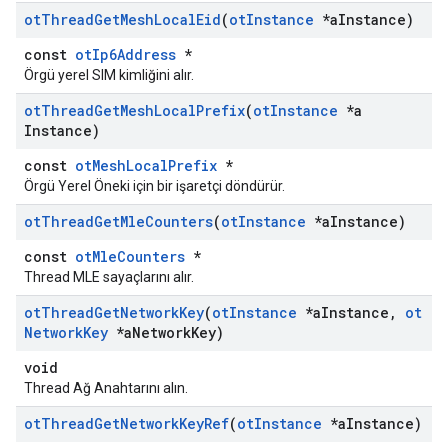
ot
Thread
Get
Mesh
Local
Eid
(
ot
Instance
*a
Instance)
const
otIp6Address
*
Örgü yerel SIM kimliğini alır.
ot
Thread
Get
Mesh
Local
Prefix
(
ot
Instance
*a
Instance)
const
otMeshLocalPrefix
*
Örgü Yerel Öneki için bir işaretçi döndürür.
ot
Thread
Get
Mle
Counters
(
ot
Instance
*a
Instance)
const
otMleCounters
*
Thread MLE sayaçlarını alır.
ot
Thread
Get
Network
Key
(
ot
Instance
*a
Instance
,
ot
Network
Key
*a
Network
Key)
void
Thread Ağ Anahtarını alın.
ot
Thread
Get
Network
Key
Ref
(
ot
Instance
*a
Instance)