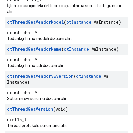
İşlem sırası içindeki iletilerin sıraya alınma süresi histogramını
alır.
ot
Thread
Get
Vendor
Model
(
ot
Instance
*a
Instance)
const char *
Tedarikçi firma modeli dizesini alın.
ot
Thread
Get
Vendor
Name
(
ot
Instance
*a
Instance)
const char *
Tedarikçi firma adı dizesini alın.
ot
Thread
Get
Vendor
Sw
Version
(
ot
Instance
*a
Instance)
const char *
Satıcının sw sürümü dizesini alın.
ot
Thread
Get
Version
(void)
uint16_t
Thread protokolü sürümünü alır.