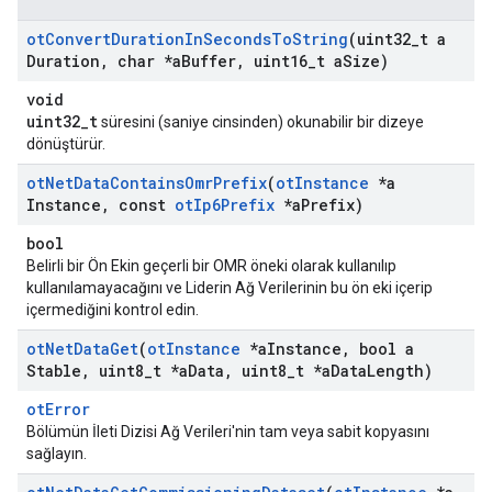
ot
Convert
Duration
In
Seconds
To
String
(uint32
_
t a
Duration
,
char *a
Buffer
,
uint16
_
t a
Size)
void
uint32_t
süresini (saniye cinsinden) okunabilir bir dizeye
dönüştürür.
ot
Net
Data
Contains
Omr
Prefix
(
ot
Instance
*a
Instance
,
const
ot
Ip6Prefix
*a
Prefix)
bool
Belirli bir Ön Ekin geçerli bir OMR öneki olarak kullanılıp
kullanılamayacağını ve Liderin Ağ Verilerinin bu ön eki içerip
içermediğini kontrol edin.
ot
Net
Data
Get
(
ot
Instance
*a
Instance
,
bool a
Stable
,
uint8
_
t *a
Data
,
uint8
_
t *a
Data
Length)
otError
Bölümün İleti Dizisi Ağ Verileri'nin tam veya sabit kopyasını
sağlayın.