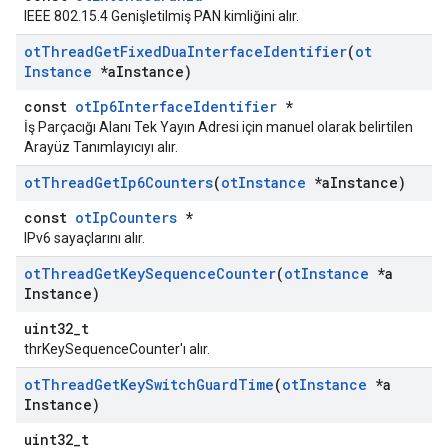
IEEE 802.15.4 Genişletilmiş PAN kimliğini alır.
ot
Thread
Get
Fixed
Dua
Interface
Identifier
(
ot
Instance
*a
Instance)
const
otIp6InterfaceIdentifier
*
İş Parçacığı Alanı Tek Yayın Adresi için manuel olarak belirtilen
Arayüz Tanımlayıcıyı alır.
ot
Thread
Get
Ip6Counters
(
ot
Instance
*a
Instance)
const
otIpCounters
*
IPv6 sayaçlarını alır.
ot
Thread
Get
Key
Sequence
Counter
(
ot
Instance
*a
Instance)
uint32_t
thrKeySequenceCounter'ı alır.
ot
Thread
Get
Key
Switch
Guard
Time
(
ot
Instance
*a
Instance)
uint32_t