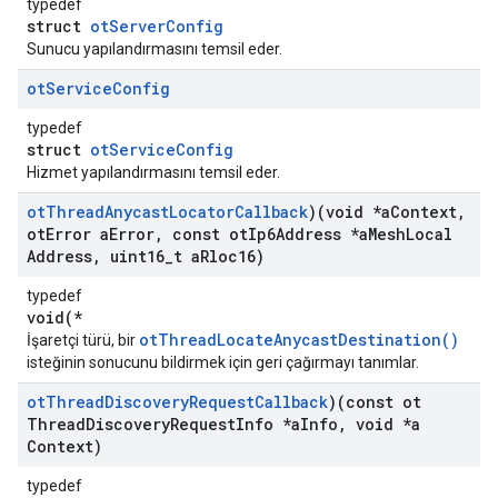
typedef
struct
otServerConfig
Sunucu yapılandırmasını temsil eder.
ot
Service
Config
typedef
struct
otServiceConfig
Hizmet yapılandırmasını temsil eder.
ot
Thread
Anycast
Locator
Callback
)(void *a
Context
,
ot
Error a
Error
,
const ot
Ip6Address *a
Mesh
Local
Address
,
uint16
_
t a
Rloc16)
typedef
void(*
otThreadLocateAnycastDestination()
İşaretçi türü, bir
isteğinin sonucunu bildirmek için geri çağırmayı tanımlar.
ot
Thread
Discovery
Request
Callback
)(const ot
Thread
Discovery
Request
Info *a
Info
,
void *a
Context)
typedef