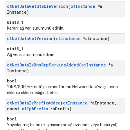
ot
Net
Data
Get
Stable
Version
(
ot
Instance
*a
Instance)
uint8_t
Kararlı ağ veri sürümünü edinin.
ot
Net
Data
Get
Version
(
ot
Instance
*a
Instance)
uint8_t
Ağ verisi sürümünü edinin.
ot
Net
Data
Is
Dns
Srp
Service
Added
(
ot
Instance
*a
Instance)
bool
"DNS/SRP Hizmeti" girişinin Thread Network Data'ya şu anda
eklenip eklenmediğini belirtir.
ot
Net
Data
Is
Prefix
Added
(
ot
Instance
*a
Instance
,
const
ot
Ip6Prefix
*a
Prefix)
bool
Yayınlanmış bir ön ek girişinin (ör. ağ üzerinde veya harici yol)