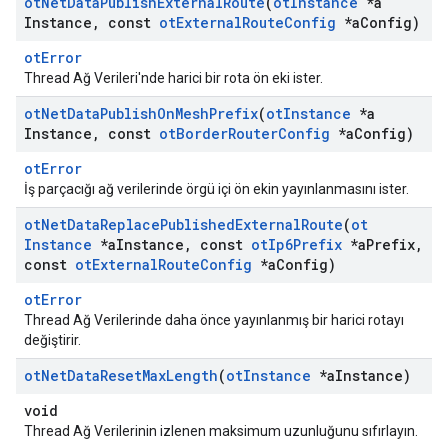
ot
Net
Data
Publish
External
Route
(
ot
Instance
*a
Instance
,
const
ot
External
Route
Config
*a
Config)
otError
Thread Ağ Verileri'nde harici bir rota ön eki ister.
ot
Net
Data
Publish
On
Mesh
Prefix
(
ot
Instance
*a
Instance
,
const
ot
Border
Router
Config
*a
Config)
otError
İş parçacığı ağ verilerinde örgü içi ön ekin yayınlanmasını ister.
ot
Net
Data
Replace
Published
External
Route
(
ot
Instance
*a
Instance
,
const
ot
Ip6Prefix
*a
Prefix
,
const
ot
External
Route
Config
*a
Config)
otError
Thread Ağ Verilerinde daha önce yayınlanmış bir harici rotayı
değiştirir.
ot
Net
Data
Reset
Max
Length
(
ot
Instance
*a
Instance)
void
Thread Ağ Verilerinin izlenen maksimum uzunluğunu sıfırlayın.