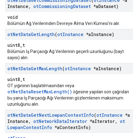
ot
Net
Data
Get
Commissioning
Dataset
(
ot
Instance
*a
Instance
,
ot
Commissioning
Dataset
*a
Dataset)
void
Bölümün Ağ Verilerinden Devreye Alma Veri Kümesi'ni alır.
ot
Net
Data
Get
Length
(
ot
Instance
*a
Instance)
uint8_t
Bölümün İş Parçacığı Ağ Verilerinin geçerli uzunluğunu (bayt
sayısı) alın.
ot
Net
Data
Get
Max
Length
(
ot
Instance
*a
Instance)
uint8_t
OT yığınının başlatılmasından veya
otNetDataResetMaxLength()
öğesine yapılan son çağrıdan
bu yana İş Parçacığı Ağı Verilerinin gözlemlenen maksimum
uzunluğunu alın.
ot
Net
Data
Get
Next
Lowpan
Context
Info
(
ot
Instance
*a
Instance
,
ot
Network
Data
Iterator
*a
Iterator
,
ot
Lowpan
Context
Info
*a
Context
Info)