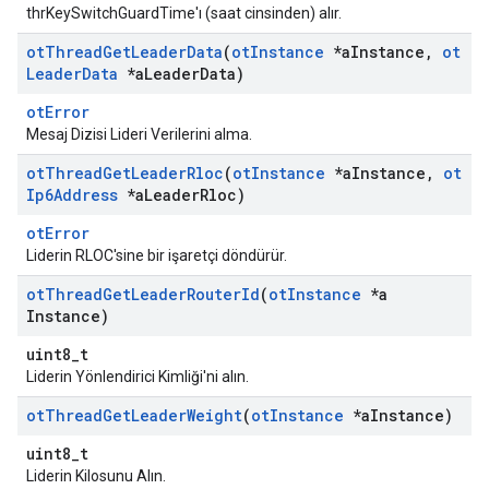
thrKeySwitchGuardTime'ı (saat cinsinden) alır.
ot
Thread
Get
Leader
Data
(
ot
Instance
*a
Instance
,
ot
Leader
Data
*a
Leader
Data)
otError
Mesaj Dizisi Lideri Verilerini alma.
ot
Thread
Get
Leader
Rloc
(
ot
Instance
*a
Instance
,
ot
Ip6Address
*a
Leader
Rloc)
otError
Liderin RLOC'sine bir işaretçi döndürür.
ot
Thread
Get
Leader
Router
Id
(
ot
Instance
*a
Instance)
uint8_t
Liderin Yönlendirici Kimliği'ni alın.
ot
Thread
Get
Leader
Weight
(
ot
Instance
*a
Instance)
uint8_t
Liderin Kilosunu Alın.