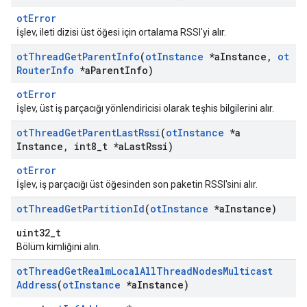
otError
İşlev, ileti dizisi üst öğesi için ortalama RSSI'yi alır.
ot
Thread
Get
Parent
Info
(
ot
Instance
*a
Instance
,
ot
Router
Info
*a
Parent
Info)
otError
İşlev, üst iş parçacığı yönlendiricisi olarak teşhis bilgilerini alır.
ot
Thread
Get
Parent
Last
Rssi
(
ot
Instance
*a
Instance
,
int8
_
t *a
Last
Rssi)
otError
İşlev, iş parçacığı üst öğesinden son paketin RSSI'sini alır.
ot
Thread
Get
Partition
Id
(
ot
Instance
*a
Instance)
uint32_t
Bölüm kimliğini alın.
ot
Thread
Get
Realm
Local
All
Thread
Nodes
Multicast
Address
(
ot
Instance
*a
Instance)