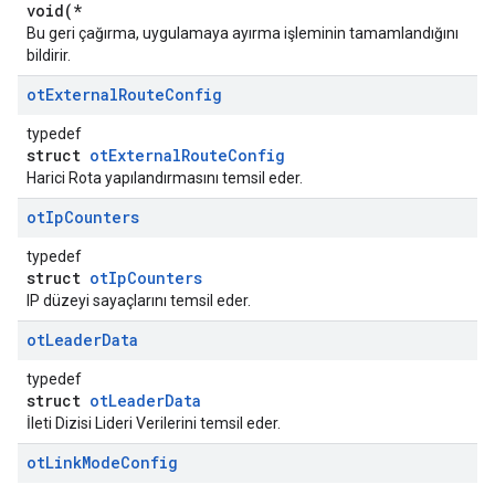
void(*
Bu geri çağırma, uygulamaya ayırma işleminin tamamlandığını
bildirir.
ot
External
Route
Config
typedef
struct
otExternalRouteConfig
Harici Rota yapılandırmasını temsil eder.
ot
Ip
Counters
typedef
struct
otIpCounters
IP düzeyi sayaçlarını temsil eder.
ot
Leader
Data
typedef
struct
otLeaderData
İleti Dizisi Lideri Verilerini temsil eder.
ot
Link
Mode
Config