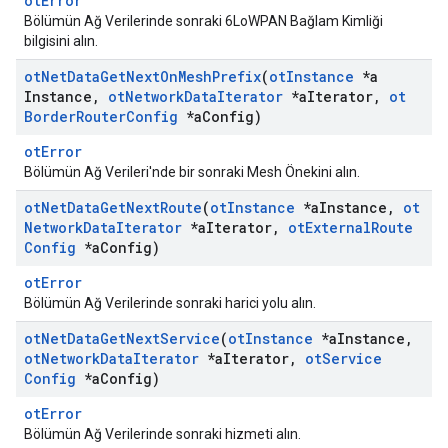
otError
Bölümün Ağ Verilerinde sonraki 6LoWPAN Bağlam Kimliği
bilgisini alın.
ot
Net
Data
Get
Next
On
Mesh
Prefix
(
ot
Instance
*a
Instance
,
ot
Network
Data
Iterator
*a
Iterator
,
ot
Border
Router
Config
*a
Config)
otError
Bölümün Ağ Verileri'nde bir sonraki Mesh Önekini alın.
ot
Net
Data
Get
Next
Route
(
ot
Instance
*a
Instance
,
ot
Network
Data
Iterator
*a
Iterator
,
ot
External
Route
Config
*a
Config)
otError
Bölümün Ağ Verilerinde sonraki harici yolu alın.
ot
Net
Data
Get
Next
Service
(
ot
Instance
*a
Instance
,
ot
Network
Data
Iterator
*a
Iterator
,
ot
Service
Config
*a
Config)
otError
Bölümün Ağ Verilerinde sonraki hizmeti alın.