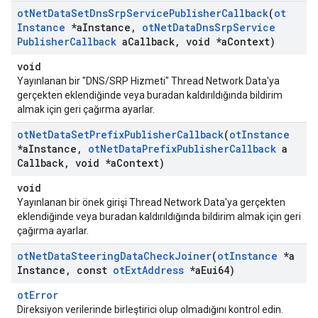
ot
Net
Data
Set
Dns
Srp
Service
Publisher
Callback
(
ot
Instance
*a
Instance
,
ot
Net
Data
Dns
Srp
Service
Publisher
Callback
a
Callback
,
void *a
Context)
void
Yayınlanan bir "DNS/SRP Hizmeti" Thread Network Data'ya
gerçekten eklendiğinde veya buradan kaldırıldığında bildirim
almak için geri çağırma ayarlar.
ot
Net
Data
Set
Prefix
Publisher
Callback
(
ot
Instance
*a
Instance
,
ot
Net
Data
Prefix
Publisher
Callback
a
Callback
,
void *a
Context)
void
Yayınlanan bir önek girişi Thread Network Data'ya gerçekten
eklendiğinde veya buradan kaldırıldığında bildirim almak için geri
çağırma ayarlar.
ot
Net
Data
Steering
Data
Check
Joiner
(
ot
Instance
*a
Instance
,
const
ot
Ext
Address
*a
Eui64)
otError
Direksiyon verilerinde birleştirici olup olmadığını kontrol edin.