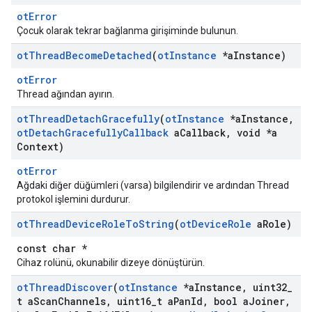
otError
Çocuk olarak tekrar bağlanma girişiminde bulunun.
ot
Thread
Become
Detached
(
ot
Instance
*a
Instance)
otError
Thread ağından ayırın.
ot
Thread
Detach
Gracefully
(
ot
Instance
*a
Instance
,
ot
Detach
Gracefully
Callback
a
Callback
,
void *a
Context)
otError
Ağdaki diğer düğümleri (varsa) bilgilendirir ve ardından Thread
protokol işlemini durdurur.
ot
Thread
Device
Role
To
String
(
ot
Device
Role
a
Role)
const char *
Cihaz rolünü, okunabilir dizeye dönüştürün.
ot
Thread
Discover
(
ot
Instance
*a
Instance
,
uint32
_
t a
Scan
Channels
,
uint16
_
t a
Pan
Id
,
bool a
Joiner
,