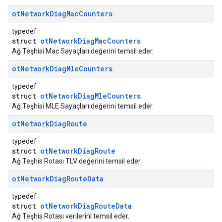
ot
Network
Diag
Mac
Counters
typedef
struct
otNetworkDiagMacCounters
Ağ Teşhisi Mac Sayaçları değerini temsil eder.
ot
Network
Diag
Mle
Counters
typedef
struct
otNetworkDiagMleCounters
Ağ Teşhisi MLE Sayaçları değerini temsil eder.
ot
Network
Diag
Route
typedef
struct
otNetworkDiagRoute
Ağ Teşhis Rotası TLV değerini temsil eder.
ot
Network
Diag
Route
Data
typedef
struct
otNetworkDiagRouteData
Ağ Teşhis Rotası verilerini temsil eder.