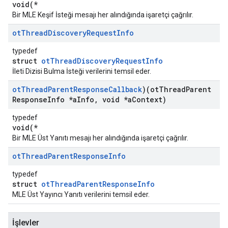
void(*
Bir MLE Keşif İsteği mesajı her alındığında işaretçi çağrılır.
ot
Thread
Discovery
Request
Info
typedef
struct
otThreadDiscoveryRequestInfo
İleti Dizisi Bulma İsteği verilerini temsil eder.
ot
Thread
Parent
Response
Callback
)(ot
Thread
Parent
Response
Info *a
Info
,
void *a
Context)
typedef
void(*
Bir MLE Üst Yanıtı mesajı her alındığında işaretçi çağrılır.
ot
Thread
Parent
Response
Info
typedef
struct
otThreadParentResponseInfo
MLE Üst Yayıncı Yanıtı verilerini temsil eder.
İşlevler