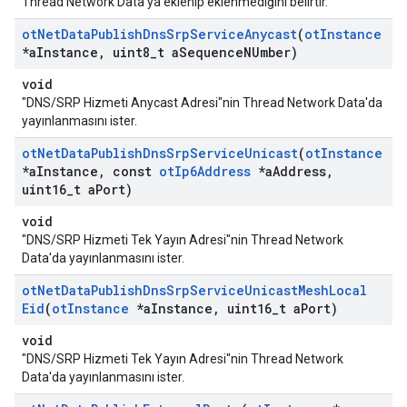
Thread Network Data'ya eklenip eklenmediğini belirtir.
ot
Net
Data
Publish
Dns
Srp
Service
Anycast
(
ot
Instance
*a
Instance
,
uint8
_
t a
Sequence
NUmber)
void
"DNS/SRP Hizmeti Anycast Adresi"nin Thread Network Data'da
yayınlanmasını ister.
ot
Net
Data
Publish
Dns
Srp
Service
Unicast
(
ot
Instance
*a
Instance
,
const
ot
Ip6Address
*a
Address
,
uint16
_
t a
Port)
void
"DNS/SRP Hizmeti Tek Yayın Adresi"nin Thread Network
Data'da yayınlanmasını ister.
ot
Net
Data
Publish
Dns
Srp
Service
Unicast
Mesh
Local
Eid
(
ot
Instance
*a
Instance
,
uint16
_
t a
Port)
void
"DNS/SRP Hizmeti Tek Yayın Adresi"nin Thread Network
Data'da yayınlanmasını ister.