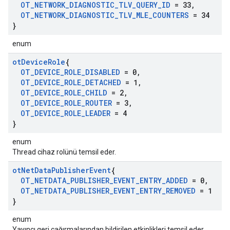
OT
_
NETWORK
_
DIAGNOSTIC
_
TLV
_
QUERY
_
ID
= 33
,
OT
_
NETWORK
_
DIAGNOSTIC
_
TLV
_
MLE
_
COUNTERS
= 34
}
enum
ot
Device
Role
{
OT
_
DEVICE
_
ROLE
_
DISABLED
= 0
,
OT
_
DEVICE
_
ROLE
_
DETACHED
= 1
,
OT
_
DEVICE
_
ROLE
_
CHILD
= 2
,
OT
_
DEVICE
_
ROLE
_
ROUTER
= 3
,
OT
_
DEVICE
_
ROLE
_
LEADER
= 4
}
enum
Thread cihaz rolünü temsil eder.
ot
Net
Data
Publisher
Event
{
OT
_
NETDATA
_
PUBLISHER
_
EVENT
_
ENTRY
_
ADDED
= 0
,
OT
_
NETDATA
_
PUBLISHER
_
EVENT
_
ENTRY
_
REMOVED
= 1
}
enum
Yayıncı geri çağırmalarından bildirilen etkinlikleri temsil eder.