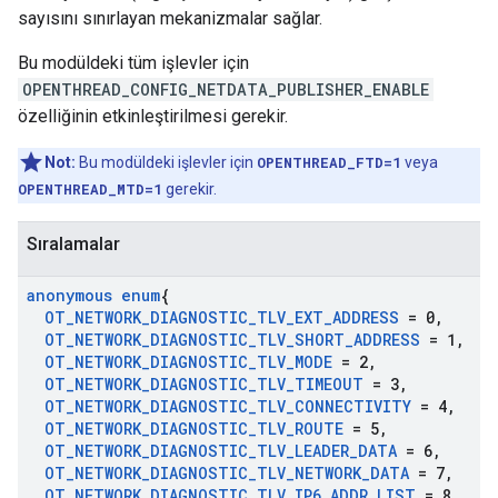
sayısını sınırlayan mekanizmalar sağlar.
Bu modüldeki tüm işlevler için
OPENTHREAD_CONFIG_NETDATA_PUBLISHER_ENABLE
özelliğinin etkinleştirilmesi gerekir.
Not:
Bu modüldeki işlevler için
OPENTHREAD_FTD=1
veya
OPENTHREAD_MTD=1
gerekir.
Sıralamalar
anonymous enum
{
OT
_
NETWORK
_
DIAGNOSTIC
_
TLV
_
EXT
_
ADDRESS
= 0
,
OT
_
NETWORK
_
DIAGNOSTIC
_
TLV
_
SHORT
_
ADDRESS
= 1
,
OT
_
NETWORK
_
DIAGNOSTIC
_
TLV
_
MODE
= 2
,
OT
_
NETWORK
_
DIAGNOSTIC
_
TLV
_
TIMEOUT
= 3
,
OT
_
NETWORK
_
DIAGNOSTIC
_
TLV
_
CONNECTIVITY
= 4
,
OT
_
NETWORK
_
DIAGNOSTIC
_
TLV
_
ROUTE
= 5
,
OT
_
NETWORK
_
DIAGNOSTIC
_
TLV
_
LEADER
_
DATA
= 6
,
OT
_
NETWORK
_
DIAGNOSTIC
_
TLV
_
NETWORK
_
DATA
= 7
,
OT
_
NETWORK
_
DIAGNOSTIC
_
TLV
_
IP6
_
ADDR
_
LIST
= 8
,