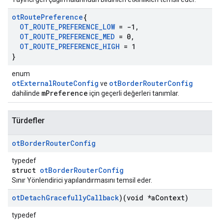
ot
Route
Preference
{
OT
_
ROUTE
_
PREFERENCE
_
LOW
= -1
,
OT
_
ROUTE
_
PREFERENCE
_
MED
= 0
,
OT
_
ROUTE
_
PREFERENCE
_
HIGH
= 1
}
enum
otExternalRouteConfig
otBorderRouterConfig
ve
mPreference
dahilinde
için geçerli değerleri tanımlar.
Türdefler
ot
Border
Router
Config
typedef
struct
otBorderRouterConfig
Sınır Yönlendirici yapılandırmasını temsil eder.
ot
Detach
Gracefully
Callback
)(void *a
Context)
typedef