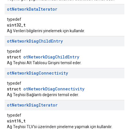
ot
Network
Data
Iterator
typedef
uint32_t
Ağ Verileri bilgilerini yinelemek için kullanılır.
ot
Network
Diag
Child
Entry
typedef
struct
otNetworkDiagChildEntry
Ağ Teşhisi Alt Tablosu Girişini temsil eder.
ot
Network
Diag
Connectivity
typedef
struct
otNetworkDiagConnectivity
Ağ Teşhisi Bağlantı değerini temsil eder.
ot
Network
Diag
Iterator
typedef
uint16_t
Ağ Teşhisi TLV'si üzerinden yineleme yapmak için kullanılır.