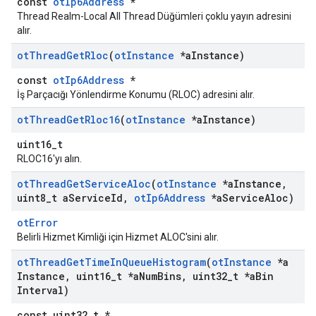
const
otIp6Address
*
Thread Realm-Local All Thread Düğümleri çoklu yayın adresini
alır.
ot
Thread
Get
Rloc
(
ot
Instance
*a
Instance)
const
otIp6Address
*
İş Parçacığı Yönlendirme Konumu (RLOC) adresini alır.
ot
Thread
Get
Rloc16
(
ot
Instance
*a
Instance)
uint16_t
RLOC16'yı alın.
ot
Thread
Get
Service
Aloc
(
ot
Instance
*a
Instance
,
uint8
_
t a
Service
Id
,
ot
Ip6Address
*a
Service
Aloc)
otError
Belirli Hizmet Kimliği için Hizmet ALOC'sini alır.
ot
Thread
Get
Time
In
Queue
Histogram
(
ot
Instance
*a
Instance
,
uint16
_
t *a
Num
Bins
,
uint32
_
t *a
Bin
Interval)
const uint32_t *