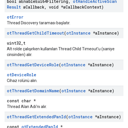
bool a
Enable
Eui64Filtering
,
ot
Handle
Active
Scan
Result
a
Callback
,
void *a
Callback
Context)
otError
Thread Discovery taraması başlatır.
ot
Thread
Get
Child
Timeout
(
ot
Instance
*a
Instance)
uint32_t
Alt rolde çalışırken kullanılan Thread Child Timeout'u (saniye
cinsinden) alır.
ot
Thread
Get
Device
Role
(
ot
Instance
*a
Instance)
otDeviceRole
Cihaz rolünü alın.
ot
Thread
Get
Domain
Name
(
ot
Instance
*a
Instance)
const char *
Thread Alan Adı'nı alır.
ot
Thread
Get
Extended
Pan
Id
(
ot
Instance
*a
Instance)
const
otExtendedPanId
*