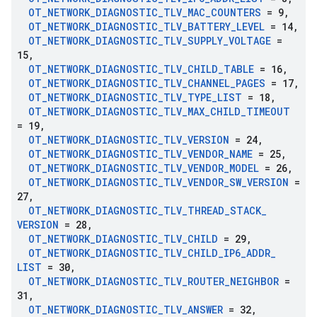
OT
_
NETWORK
_
DIAGNOSTIC
_
TLV
_
MAC
_
COUNTERS
= 9
,
OT
_
NETWORK
_
DIAGNOSTIC
_
TLV
_
BATTERY
_
LEVEL
= 14
,
OT
_
NETWORK
_
DIAGNOSTIC
_
TLV
_
SUPPLY
_
VOLTAGE
=
15
,
OT
_
NETWORK
_
DIAGNOSTIC
_
TLV
_
CHILD
_
TABLE
= 16
,
OT
_
NETWORK
_
DIAGNOSTIC
_
TLV
_
CHANNEL
_
PAGES
= 17
,
OT
_
NETWORK
_
DIAGNOSTIC
_
TLV
_
TYPE
_
LIST
= 18
,
OT
_
NETWORK
_
DIAGNOSTIC
_
TLV
_
MAX
_
CHILD
_
TIMEOUT
= 19
,
OT
_
NETWORK
_
DIAGNOSTIC
_
TLV
_
VERSION
= 24
,
OT
_
NETWORK
_
DIAGNOSTIC
_
TLV
_
VENDOR
_
NAME
= 25
,
OT
_
NETWORK
_
DIAGNOSTIC
_
TLV
_
VENDOR
_
MODEL
= 26
,
OT
_
NETWORK
_
DIAGNOSTIC
_
TLV
_
VENDOR
_
SW
_
VERSION
=
27
,
OT
_
NETWORK
_
DIAGNOSTIC
_
TLV
_
THREAD
_
STACK
_
VERSION
= 28
,
OT
_
NETWORK
_
DIAGNOSTIC
_
TLV
_
CHILD
= 29
,
OT
_
NETWORK
_
DIAGNOSTIC
_
TLV
_
CHILD
_
IP6
_
ADDR
_
LIST
= 30
,
OT
_
NETWORK
_
DIAGNOSTIC
_
TLV
_
ROUTER
_
NEIGHBOR
=
31
,
OT
_
NETWORK
_
DIAGNOSTIC
_
TLV
_
ANSWER
= 32
,