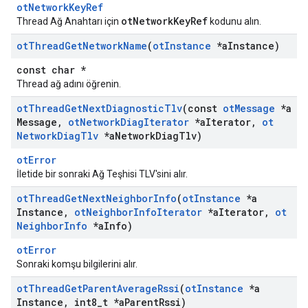
otNetworkKeyRef
otNetworkKeyRef
Thread Ağ Anahtarı için
kodunu alın.
ot
Thread
Get
Network
Name
(
ot
Instance
*a
Instance)
const char *
Thread ağ adını öğrenin.
ot
Thread
Get
Next
Diagnostic
Tlv
(const
ot
Message
*a
Message
,
ot
Network
Diag
Iterator
*a
Iterator
,
ot
Network
Diag
Tlv
*a
Network
Diag
Tlv)
otError
İletide bir sonraki Ağ Teşhisi TLV'sini alır.
ot
Thread
Get
Next
Neighbor
Info
(
ot
Instance
*a
Instance
,
ot
Neighbor
Info
Iterator
*a
Iterator
,
ot
Neighbor
Info
*a
Info)
otError
Sonraki komşu bilgilerini alır.
ot
Thread
Get
Parent
Average
Rssi
(
ot
Instance
*a
Instance
,
int8
_
t *a
Parent
Rssi)