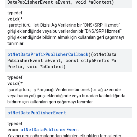
Data
Publisher
Event a
Event
,
void *a
Context)
typedef
void(*
İşaretçi türü, İleti Dizisi Ağ Verilerine bir "DNS/SRP Hizmeti"
girişi eklendiğinde veya bu verilerden bir "DNS/SRP Hizmeti"
girişi eklendiğinde bildirim almak için kullanılan geri çağırmayı
tanımlar.
ot
Net
Data
Prefix
Publisher
Callback
)(ot
Net
Data
Publisher
Event a
Event
,
const ot
Ip6Prefix *a
Prefix
,
void *a
Context)
typedef
void(*
İşaretçi türü, İş Parçacığı Verilerine bir önek (ör. ağ üzerinde
veya harici yol) girişi eklendiğinde veya buradan kaldırıldığında
bildirim için kullanılan geri çağırmayı tanımlar.
ot
Net
Data
Publisher
Event
typedef
enum
otNetDataPublisherEvent
Yayıncı geri çağırmalarından bildirilen etkinlikleri temsil eder.