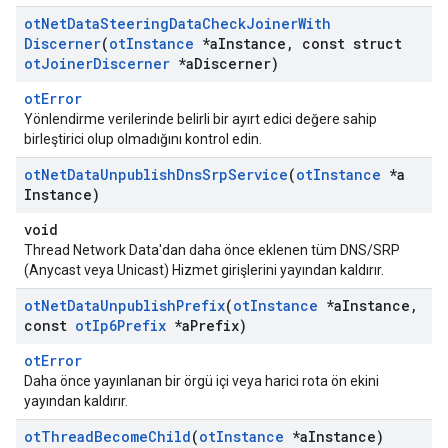
ot
Net
Data
Steering
Data
Check
Joiner
With
Discerner
(
ot
Instance
*a
Instance
,
const struct
ot
Joiner
Discerner
*a
Discerner)
otError
Yönlendirme verilerinde belirli bir ayırt edici değere sahip
birleştirici olup olmadığını kontrol edin.
ot
Net
Data
Unpublish
Dns
Srp
Service
(
ot
Instance
*a
Instance)
void
Thread Network Data'dan daha önce eklenen tüm DNS/SRP
(Anycast veya Unicast) Hizmet girişlerini yayından kaldırır.
ot
Net
Data
Unpublish
Prefix
(
ot
Instance
*a
Instance
,
const
ot
Ip6Prefix
*a
Prefix)
otError
Daha önce yayınlanan bir örgü içi veya harici rota ön ekini
yayından kaldırır.
ot
Thread
Become
Child
(
ot
Instance
*a
Instance)