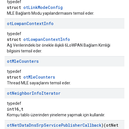
typedef
struct
otLinkModeConfig
MLE Bağlantı Modu yapılandırmasını temsil eder.
ot
Lowpan
Context
Info
typedef
struct
otLowpanContextInfo
Ağ Verilerindeki bir önekle ilişkili 6LoWPAN Bağlam Kimliği
bilgisini temsil eder.
ot
Mle
Counters
typedef
struct
otMleCounters
Thread MLE sayaçlarını temsil eder.
ot
Neighbor
Info
Iterator
typedef
int16_t
Komşu tablo üzerinden yineleme yapmak için kullanılır.
ot
Net
Data
Dns
Srp
Service
Publisher
Callback
)(ot
Net