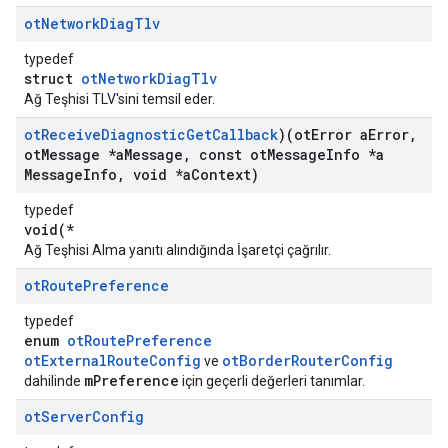
ot
Network
Diag
Tlv
typedef
struct
otNetworkDiagTlv
Ağ Teşhisi TLV'sini temsil eder.
ot
Receive
Diagnostic
Get
Callback
)(ot
Error a
Error
,
ot
Message *a
Message
,
const ot
Message
Info *a
Message
Info
,
void *a
Context)
typedef
void(*
Ağ Teşhisi Alma yanıtı alındığında İşaretçi çağrılır.
ot
Route
Preference
typedef
enum
otRoutePreference
otExternalRouteConfig
otBorderRouterConfig
ve
mPreference
dahilinde
için geçerli değerleri tanımlar.
ot
Server
Config