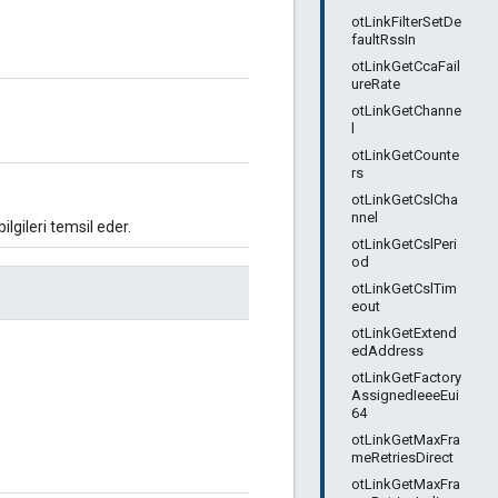
otLinkFilterSetDe
faultRssIn
otLinkGetCcaFail
ureRate
otLinkGetChanne
l
otLinkGetCounte
rs
otLinkGetCslCha
nnel
ilgileri temsil eder.
otLinkGetCslPeri
od
otLinkGetCslTim
eout
otLinkGetExtend
edAddress
otLinkGetFactory
AssignedIeeeEui
64
otLinkGetMaxFra
meRetriesDirect
otLinkGetMaxFra