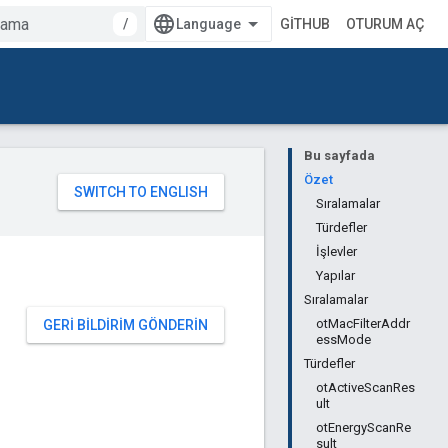
/
GITHUB
OTURUM AÇ
Bu sayfada
Özet
Sıralamalar
Türdefler
İşlevler
Yapılar
Sıralamalar
otMacFilterAddr
GERI BILDIRIM GÖNDERIN
essMode
Türdefler
otActiveScanRes
ult
otEnergyScanRe
sult