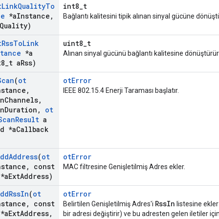
t
Link
Quality
To
int8_t
ce
*a
Instance
,
Bağlantı kalitesini tipik alınan sinyal gücüne dönüşt
Quality)
t
Rss
To
Link
uint8_t
stance
*a
Alınan sinyal gücünü bağlantı kalitesine dönüştürür
8
_
t a
Rss)
Scan
(
ot
otError
nstance
,
IEEE 802.15.4 Enerji Taraması başlatır.
an
Channels
,
an
Duration
,
ot
Scan
Result
a
d *a
Callback
Add
Address
(
ot
otError
nstance
,
const
MAC filtresine Genişletilmiş Adres ekler.
*a
Ext
Address)
Add
Rss
In
(
ot
otError
nstance
,
const
RssIn
Belirtilen Genişletilmiş Adres'i
listesine ekle
*a
Ext
Address
,
bir adresi değiştirir) ve bu adresten gelen iletiler i