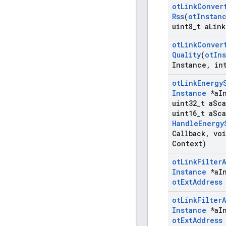
ot
Link
Conver
Rss
(
ot
Instan
uint8
_
t a
Link
ot
Link
Conver
Quality
(
ot
In
Instance
,
int
ot
Link
Energy
Instance
*a
I
uint32
_
t a
Sc
uint16
_
t a
Sc
Handle
Energy
Callback
,
voi
Context)
ot
Link
Filter
Instance
*a
I
ot
Ext
Address
ot
Link
Filter
Instance
*a
I
ot
Ext
Address