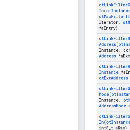
ot
Link
Filter
In
(
ot
Instanc
ot
Mac
Filter
I
Iterator
,
ot
*a
Entry)
ot
Link
Filter
Address
(
ot
In
Instance
,
co
Address
*a
Ext
ot
Link
Filter
Instance
*a
I
ot
Ext
Address
ot
Link
Filter
Mode
(
ot
Insta
Instance
,
ot
Address
Mode
ot
Link
Filter
In
(
ot
Instanc
int8
_
t a
Rss)