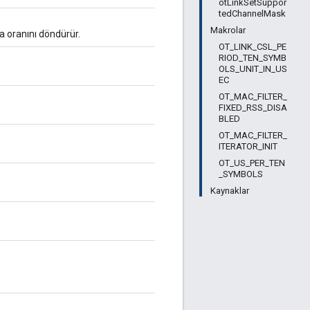
otLinkSetSuppor
tedChannelMask
Makrolar
a oranını döndürür.
OT_LINK_CSL_PE
RIOD_TEN_SYMB
OLS_UNIT_IN_US
EC
OT_MAC_FILTER_
FIXED_RSS_DISA
BLED
OT_MAC_FILTER_
ITERATOR_INIT
OT_US_PER_TEN
_SYMBOLS
Kaynaklar