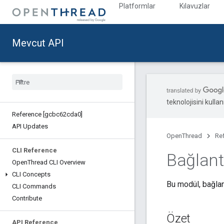
Platformlar
Kılavuzlar
Mevcut API
teknolojisini kullan
Reference [gcbc62cda0]
API Updates
OpenThread
Re
CLI Reference
Bağlant
Open
Thread CLI Overview
CLI Concepts
Bu modül, bağlant
CLI Commands
Contribute
Özet
API Reference