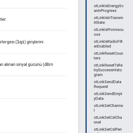
otLinkIsEnergySc
anInProgress
otLinkIsInTransm
ler.
itState
otLinkIsPromiscu
ous
lqi
otLinkIsRadioFilt
stergesi (
) girişlerini
erEnabled
otLinkResetCoun
ters
an alınan sinyal gücünü (dBm
otLinkResetTxRe
trySuccessHisto
gram
otLinkSendData
Request
otLinkSendEmpt
yData
otLinkSetChanne
l
otLinkSetCslCha
nnel
otLinkSetCslPeri