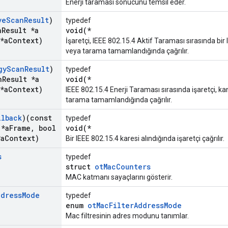
Enerji taraması sonucunu temsil eder.
ve
Scan
Result
)
typedef
n
Result *a
void(*
*a
Context)
İşaretçi, IEEE 802.15.4 Aktif Taraması sırasında bir 
veya tarama tamamlandığında çağrılır.
gy
Scan
Result
)
typedef
n
Result *a
void(*
*a
Context)
IEEE 802.15.4 Enerji Taraması sırasında işaretçi, 
tarama tamamlandığında çağrılır.
llback
)(const
typedef
 *a
Frame
,
bool
void(*
a
Context)
Bir IEEE 802.15.4 karesi alındığında işaretçi çağrılır.
s
typedef
struct
otMacCounters
MAC katmanı sayaçlarını gösterir.
ddress
Mode
typedef
enum
otMacFilterAddressMode
Mac filtresinin adres modunu tanımlar.