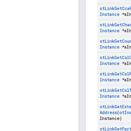
ot
Link
Get
Cca
Instance
*a
I
ot
Link
Get
Cha
Instance
*a
I
ot
Link
Get
Cou
Instance
*a
I
ot
Link
Get
Csl
Instance
*a
I
ot
Link
Get
Csl
Instance
*a
I
ot
Link
Get
Csl
Instance
*a
I
ot
Link
Get
Ext
Address
(
ot
In
Instance)
ot
Link
Get
Fac