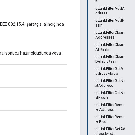
n
otLinkFilterAddA
ddress
otLinkFilterAddR
IEEE 802.15.4 İşaretçisi alındığında
ssIn
otLinkFilterClear
Addresses
otLinkFilterClear
AllRssIn
kanal sonucu hazır olduğunda veya
otLinkFilterClear
DefaultRssIn
otLinkFilterGetA
ddressMode
otLinkFilterGetNe
xtAddress
otLinkFilterGetNe
xtRssIn
otLinkFilterRemo
veAddress
otLinkFilterRemo
veRssIn
otLinkFilterSetAd
dressMode