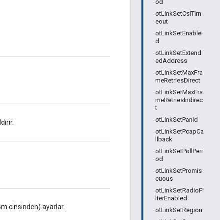
od
otLinkSetCslTim
eout
otLinkSetEnable
d
otLinkSetExtend
edAddress
otLinkSetMaxFra
meRetriesDirect
otLinkSetMaxFra
meRetriesIndirec
t
otLinkSetPanId
ırır.
otLinkSetPcapCa
llback
otLinkSetPollPeri
od
otLinkSetPromis
cuous
otLinkSetRadioFi
lterEnabled
Bm cinsinden) ayarlar.
otLinkSetRegion