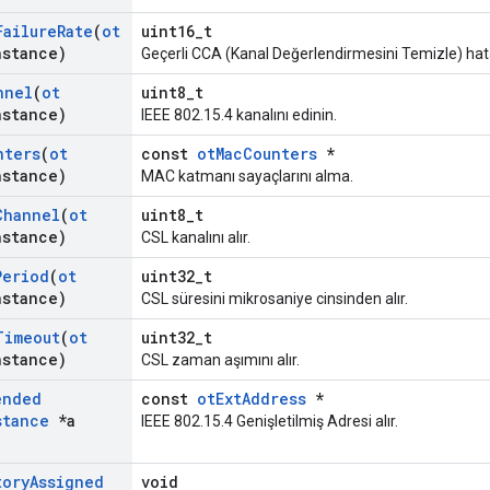
Failure
Rate
(
ot
uint16_t
nstance)
Geçerli CCA (Kanal Değerlendirmesini Temizle) hat
nnel
(
ot
uint8_t
nstance)
IEEE 802.15.4 kanalını edinin.
nters
(
ot
const
otMacCounters
*
nstance)
MAC katmanı sayaçlarını alma.
Channel
(
ot
uint8_t
nstance)
CSL kanalını alır.
Period
(
ot
uint32_t
nstance)
CSL süresini mikrosaniye cinsinden alır.
Timeout
(
ot
uint32_t
nstance)
CSL zaman aşımını alır.
ended
const
otExtAddress
*
stance
*a
IEEE 802.15.4 Genişletilmiş Adresi alır.
tory
Assigned
void