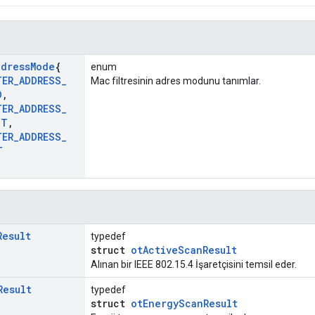
ddress
Mode
{
enum
TER
_
ADDRESS
_
Mac filtresinin adres modunu tanımlar.
D
,
TER
_
ADDRESS
_
ST
,
TER
_
ADDRESS
_
T
Result
typedef
struct
otActiveScanResult
Alınan bir IEEE 802.15.4 İşaretçisini temsil eder.
Result
typedef
struct
otEnergyScanResult