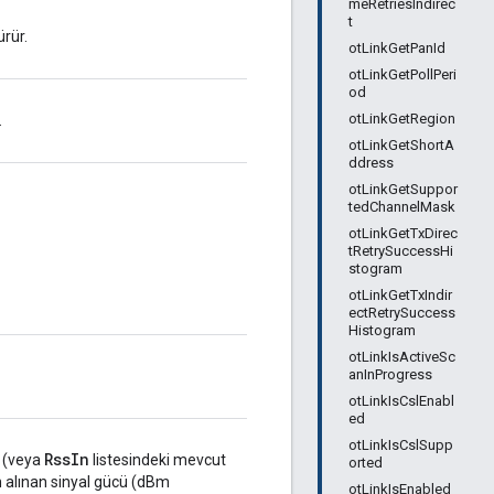
meRetriesIndirec
t
ürür.
otLinkGetPanId
otLinkGetPollPeri
od
otLinkGetRegion
.
otLinkGetShortA
ddress
otLinkGetSuppor
tedChannelMask
otLinkGetTxDirec
tRetrySuccessHi
stogram
otLinkGetTxIndir
ectRetrySuccess
Histogram
otLinkIsActiveSc
anInProgress
otLinkIsCslEnabl
ed
otLinkIsCslSupp
RssIn
r (veya
listesindeki mevcut
orted
çin alınan sinyal gücü (dBm
otLinkIsEnabled