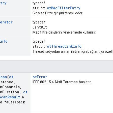
ntry
typedef
struct
otMacFilterEntry
Bir Mac Filtre girişini temsil eder.
terator
typedef
uint8_t
Mac filtre girişlerini yinelemede kullanılır.
Info
typedef
struct
otThreadLinkInfo
Thread radyodan alınan iletiler için bağlantıya özel b
Scan
(
ot
otError
nstance
,
IEEE 802.15.4 Aktif Taraması başlatır.
an
Channels
,
an
Duration
,
ot
Scan
Result
a
d *a
Callback