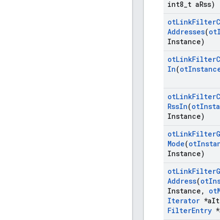
int8
_
t a
Rss)
ot
Link
Filter
Addresses
(
ot
Instance)
ot
Link
Filter
In
(
ot
Instanc
ot
Link
Filter
Rss
In
(
ot
Inst
Instance)
ot
Link
Filter
Mode
(
ot
Insta
Instance)
ot
Link
Filter
Address
(
ot
In
Instance
,
ot
Iterator
*a
It
Filter
Entry
*