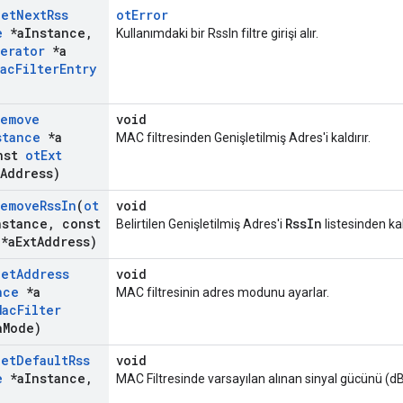
Get
Next
Rss
otError
e
*a
Instance
,
Kullanımdaki bir RssIn filtre girişi alır.
terator
*a
Mac
Filter
Entry
Remove
void
stance
*a
MAC filtresinden Genişletilmiş Adres'i kaldırır.
nst
ot
Ext
Address)
Remove
Rss
In
(
ot
void
nstance
,
const
RssIn
Belirtilen Genişletilmiş Adres'i
listesinden kald
*a
Ext
Address)
Set
Address
void
nce
*a
MAC filtresinin adres modunu ayarlar.
Mac
Filter
a
Mode)
Set
Default
Rss
void
e
*a
Instance
,
MAC Filtresinde varsayılan alınan sinyal gücünü (d