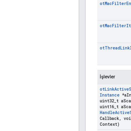
ot
Mac
Filter
E
ot
Mac
Filter
I
ot
Thread
Link
İşlevler
ot
Link
Active
Instance
*a
I
uint32
_
t a
Sc
uint16
_
t a
Sc
Handle
Active
Callback
,
voi
Context)