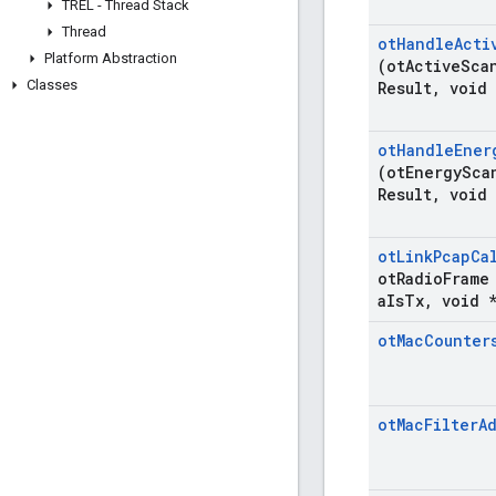
TREL - Thread Stack
Thread
ot
Handle
Acti
Platform Abstraction
(ot
Active
Sca
Classes
Result
,
void 
ot
Handle
Ener
(ot
Energy
Sca
Result
,
void 
ot
Link
Pcap
Ca
ot
Radio
Frame
a
Is
Tx
,
void *
ot
Mac
Counter
ot
Mac
Filter
A