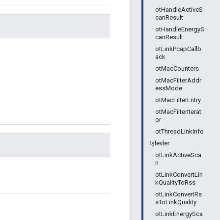
otHandleActiveS
canResult
otHandleEnergyS
canResult
otLinkPcapCallb
ack
otMacCounters
otMacFilterAddr
essMode
otMacFilterEntry
otMacFilterIterat
or
otThreadLinkInfo
İşlevler
otLinkActiveSca
n
otLinkConvertLin
kQualityToRss
otLinkConvertRs
sToLinkQuality
otLinkEnergySca