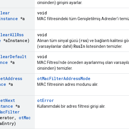
cinsinden) girişini ayarlar.
Clear
void
Instance
*a
MAC filtresindeki tüm Genişletilmiş Adresler'i temiz
Clear
All
Rss
void
e
*a
Instance)
rss
Alınan tüm sinyal gücü (
) ve bağlantı kalitesi gö
RssIn
(varsayılanlar dahil)
listesinden temizler.
Clear
Default
void
ance
*a
MAC Filtresi'nde önceden ayarlanmış olan varsayıl
cinsinden) temizler.
Get
Address
otMacFilterAddressMode
nce
*a
MAC filtresinin adres modunu alır.
Get
Next
otError
stance
*a
Kullanımdaki bir adres filtresi girişi alır.
Mac
Filter
erator
,
ot
Mac
a
Entry)