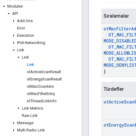
Modules
API
Sıralamalar
Add-Ons
Error
ot
Mac
Filter
A
OT
_
MAC
_
FIL
Execution
MODE
_
DISABLE
IPv6 Networking
OT
_
MAC
_
FIL
Link
MODE
_
ALLOWLI
Link
OT
_
MAC
_
FIL
Link
MODE
_
DENYLIS
}
ot
Active
Scan
Result
ot
Energy
Scan
Result
ot
Mac
Counters
Türdefler
ot
Mac
Filter
Entry
ot
Thread
Link
Info
ot
Active
Scan
Link Metrics
Raw Link
Message
ot
Energy
Scan
Multi Radio Link