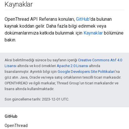
Kaynaklar
OpenThread API Referans konuları,
GitHub
'da bulunan
kaynak koddan gelir. Daha fazla bilgi edinmek veya
dokümanlarımıza katkıda bulunmak için
Kaynaklar
bölümüne
bakın.
Aksi belirtilmediği sürece bu sayfanın içeriği
Creative Commons Atıf 4.0
Lisansı
altında ve kod örnekleri
Apache 2.0 Lisansı
altında
lisanslanmıştır. Ayrıntılı bilgi için
Google Developers Site Politikaları
'na
göz atın. Java, Oracle ve/veya satış ortaklarının tescilli ticari markasıdır.
OPENTHREAD ve ilgili markalar, Thread Group'un ticari markalarıdır ve
lisans altında kullanılmaktadır.
Son güncelleme tarihi: 2023-12-01 UTC.
GitHub
OpenThread