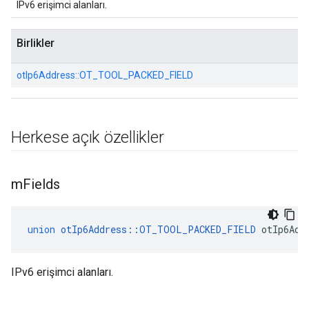
IPv6 erişimci alanları.
Birlikler
otIp6Address::
OT_TOOL_PACKED_FIELD
Herkese açık özellikler
m
Fields
union
otIp6Address
::
OT_TOOL_PACKED_FIELD
 otIp6Add
IPv6 erişimci alanları.