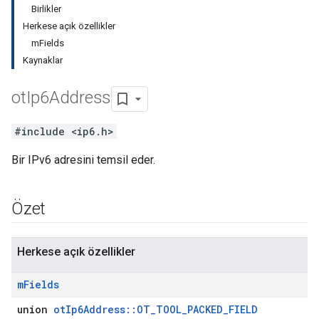
Birlikler
Herkese açık özellikler
mFields
Kaynaklar
ot
Ip6Address
#include <ip6.h>
Bir IPv6 adresini temsil eder.
Özet
Herkese açık özellikler
m
Fields
union
otIp6Address::OT_TOOL_PACKED_FIELD