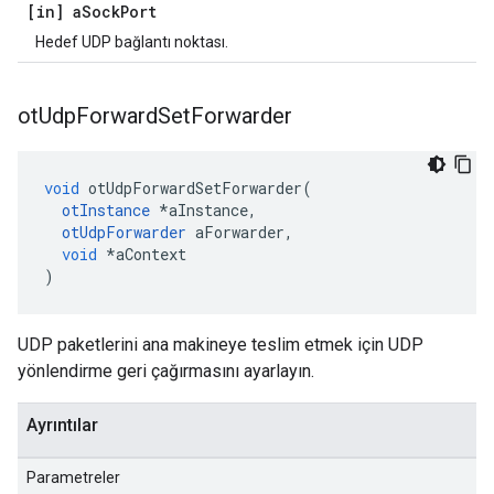
[in] a
Sock
Port
Hedef UDP bağlantı noktası.
ot
Udp
Forward
Set
Forwarder
void
 otUdpForwardSetForwarder
(
otInstance
*
aInstance
,
otUdpForwarder
 aForwarder
,
void
*
aContext
)
UDP paketlerini ana makineye teslim etmek için UDP
yönlendirme geri çağırmasını ayarlayın.
Ayrıntılar
Parametreler