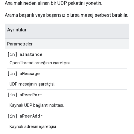
Ana makineden alınan bir UDP paketini yönetin.
Arama başarılı veya başarısız olursa mesaj serbest bırakılır.
Ayrıntılar
Parametreler
[in] a
Instance
OpenThread örneğinin işaretçisi.
[in] a
Message
UDP mesajının işaretçisi.
[in] a
Peer
Port
Kaynak UDP bağlantı noktası.
[in] a
Peer
Addr
Kaynak adresin işaretçisi.