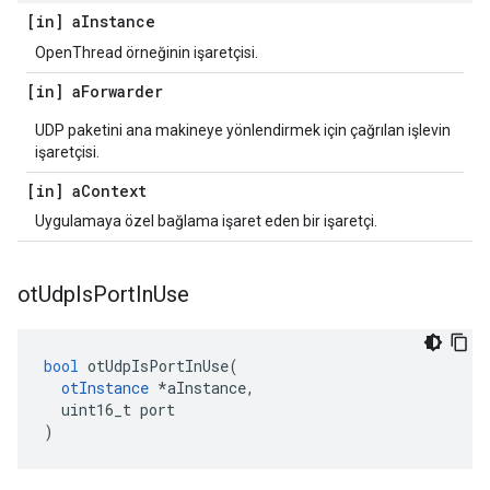
[in] a
Instance
OpenThread örneğinin işaretçisi.
[in] a
Forwarder
UDP paketini ana makineye yönlendirmek için çağrılan işlevin
işaretçisi.
[in] a
Context
Uygulamaya özel bağlama işaret eden bir işaretçi.
ot
Udp
Is
Port
In
Use
bool
 otUdpIsPortInUse
(
otInstance
*
aInstance
,
  uint16_t port
)