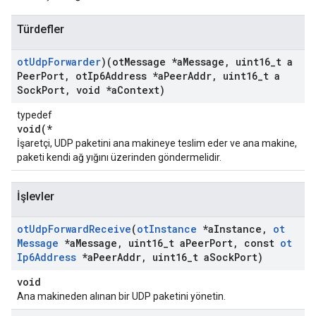
Türdefler
ot
Udp
Forwarder
)(ot
Message *a
Message
,
uint16
_
t a
Peer
Port
,
ot
Ip6Address *a
Peer
Addr
,
uint16
_
t a
Sock
Port
,
void *a
Context)
typedef
void(*
İşaretçi, UDP paketini ana makineye teslim eder ve ana makine,
paketi kendi ağ yığını üzerinden göndermelidir.
İşlevler
ot
Udp
Forward
Receive
(
ot
Instance
*a
Instance
,
ot
Message
*a
Message
,
uint16
_
t a
Peer
Port
,
const
ot
Ip6Address
*a
Peer
Addr
,
uint16
_
t a
Sock
Port)
void
Ana makineden alınan bir UDP paketini yönetin.