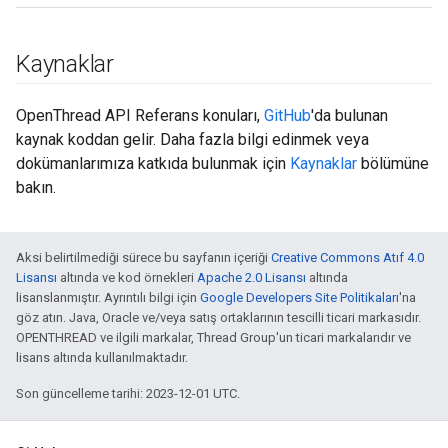
Kaynaklar
OpenThread API Referans konuları,
GitHub
'da bulunan
kaynak koddan gelir. Daha fazla bilgi edinmek veya
dokümanlarımıza katkıda bulunmak için
Kaynaklar
bölümüne
bakın.
Aksi belirtilmediği sürece bu sayfanın içeriği
Creative Commons Atıf 4.0
Lisansı
altında ve kod örnekleri
Apache 2.0 Lisansı
altında
lisanslanmıştır. Ayrıntılı bilgi için
Google Developers Site Politikaları
'na
göz atın. Java, Oracle ve/veya satış ortaklarının tescilli ticari markasıdır.
OPENTHREAD ve ilgili markalar, Thread Group'un ticari markalarıdır ve
lisans altında kullanılmaktadır.
Son güncelleme tarihi: 2023-12-01 UTC.