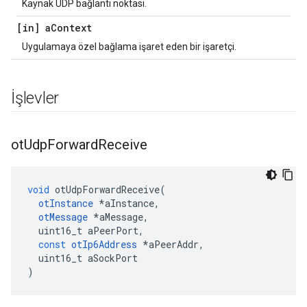
Kaynak UDP bağlantı noktası.
[in] a
Context
Uygulamaya özel bağlama işaret eden bir işaretçi.
İşlevler
ot
Udp
Forward
Receive
void
 otUdpForwardReceive
(
otInstance
*
aInstance
,
otMessage
*
aMessage
,
  uint16_t aPeerPort
,
const
otIp6Address
*
aPeerAddr
,
  uint16_t aSockPort
)