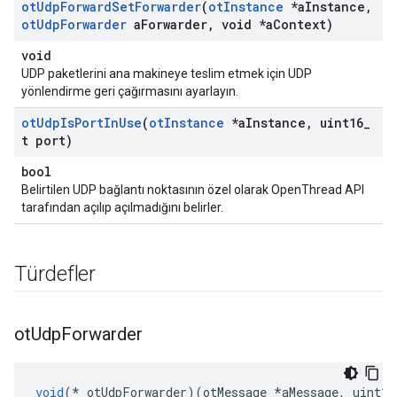
ot
Udp
Forward
Set
Forwarder
(
ot
Instance
*a
Instance
,
ot
Udp
Forwarder
a
Forwarder
,
void *a
Context)
void
UDP paketlerini ana makineye teslim etmek için UDP
yönlendirme geri çağırmasını ayarlayın.
ot
Udp
Is
Port
In
Use
(
ot
Instance
*a
Instance
,
uint16
_
t port)
bool
Belirtilen UDP bağlantı noktasının özel olarak OpenThread API
tarafından açılıp açılmadığını belirler.
Türdefler
ot
Udp
Forwarder
void
(*
 otUdpForwarder
)(
otMessage 
*
aMessage
,
 uint16