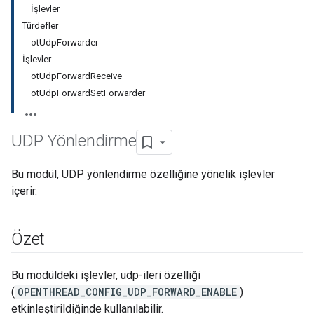
İşlevler
Türdefler
otUdpForwarder
İşlevler
otUdpForwardReceive
otUdpForwardSetForwarder
UDP Yönlendirme
Bu modül, UDP yönlendirme özelliğine yönelik işlevler
içerir.
Özet
Bu modüldeki işlevler, udp-ileri özelliği
(
OPENTHREAD_CONFIG_UDP_FORWARD_ENABLE
)
etkinleştirildiğinde kullanılabilir.