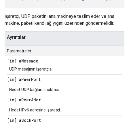
İşaretçi, UDP paketini ana makineye teslim eder ve ana
makine, paketi kendi ağ yığını üzerinden göndermelidir.
Ayrıntılar
Parametreler
[in] a
Message
UDP mesajının işaretçisi.
[in] a
Peer
Port
Hedef UDP bağlantı noktası.
[in] a
Peer
Addr
Hedef IPv6 adresine işaretçi.
[in] a
Sock
Port