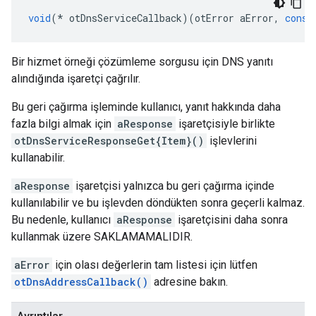
void
(*
 otDnsServiceCallback
)(
otError aError
,
const
Bir hizmet örneği çözümleme sorgusu için DNS yanıtı
alındığında işaretçi çağrılır.
Bu geri çağırma işleminde kullanıcı, yanıt hakkında daha
fazla bilgi almak için
aResponse
işaretçisiyle birlikte
otDnsServiceResponseGet{Item}()
işlevlerini
kullanabilir.
aResponse
işaretçisi yalnızca bu geri çağırma içinde
kullanılabilir ve bu işlevden döndükten sonra geçerli kalmaz.
Bu nedenle, kullanıcı
aResponse
işaretçisini daha sonra
kullanmak üzere SAKLAMAMALIDIR.
aError
için olası değerlerin tam listesi için lütfen
otDnsAddressCallback()
adresine bakın.