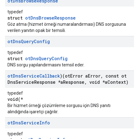
ot
Dns
Browse
Response
typedef
struct
otDnsBrowseResponse
Göz atma (hizmet örneği numaralandırması) DNS sorgusuna
verilen yanıtın opak bir temsili.
ot
Dns
Query
Config
typedef
struct
otDnsQueryConfig
DNS sorgu yapılandırmasını temsil eder.
ot
Dns
Service
Callback
)(ot
Error a
Error
,
const ot
Dns
Service
Response *a
Response
,
void *a
Context)
typedef
void(*
Bir hizmet örneği çözümleme sorgusu için DNS yanıtı
alındığında işaretçi çağrılır.
ot
Dns
Service
Info
typedef