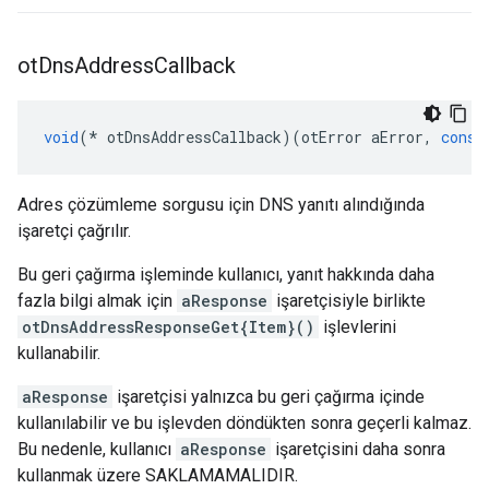
ot
Dns
Address
Callback
void
(*
 otDnsAddressCallback
)(
otError aError
,
const
Adres çözümleme sorgusu için DNS yanıtı alındığında
işaretçi çağrılır.
Bu geri çağırma işleminde kullanıcı, yanıt hakkında daha
fazla bilgi almak için
aResponse
işaretçisiyle birlikte
otDnsAddressResponseGet{Item}()
işlevlerini
kullanabilir.
aResponse
işaretçisi yalnızca bu geri çağırma içinde
kullanılabilir ve bu işlevden döndükten sonra geçerli kalmaz.
Bu nedenle, kullanıcı
aResponse
işaretçisini daha sonra
kullanmak üzere SAKLAMAMALIDIR.