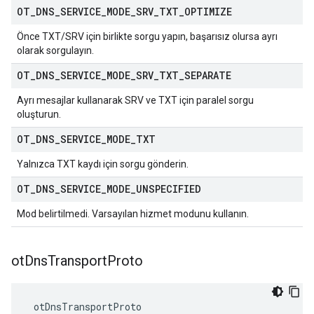
OT
_
DNS
_
SERVICE
_
MODE
_
SRV
_
TXT
_
OPTIMIZE
Önce TXT/SRV için birlikte sorgu yapın, başarısız olursa ayrı
olarak sorgulayın.
OT
_
DNS
_
SERVICE
_
MODE
_
SRV
_
TXT
_
SEPARATE
Ayrı mesajlar kullanarak SRV ve TXT için paralel sorgu
oluşturun.
OT
_
DNS
_
SERVICE
_
MODE
_
TXT
Yalnızca TXT kaydı için sorgu gönderin.
OT
_
DNS
_
SERVICE
_
MODE
_
UNSPECIFIED
Mod belirtilmedi. Varsayılan hizmet modunu kullanın.
ot
Dns
Transport
Proto
 otDnsTransportProto