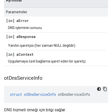
Ayrıntılar
Parametreler
[in] a
Error
DNS işleminin sonucu.
[in] a
Response
Yanıtın işaretçisi (her zaman NULL değildir).
[in] a
Context
Uygulamaya özel bağlama işaret eden bir işaretçi.
ot
Dns
Service
Info
struct
otDnsServiceInfo
 otDnsServiceInfo
DNS hizmeti örneği için bilgi sağlar.