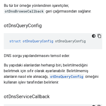
Bu tür bir örneğe yönlendiren işaretçiler,
otDnsBrowseCallback
geri çağırmasından sağlanır.
ot
Dns
Query
Config
struct
otDnsQueryConfig
 otDnsQueryConfig
DNS sorgu yapılandırmasını temsil eder.
Bu yapıdaki alanlardan herhangi biri, belirtilmediğini
belirtmek için sıfır olarak ayarlanabilir. Belirtilmemiş
alanların nasıl ele alınacağı,
otDnsQueryConfig
örneğini
kullanan işlev tarafından belirlenir.
ot
Dns
Service
Callback