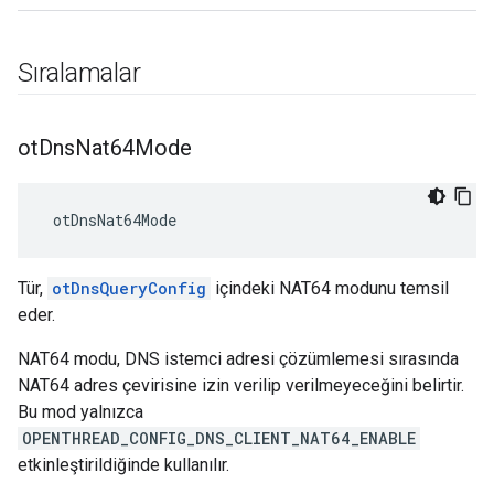
Sıralamalar
ot
Dns
Nat64Mode
 otDnsNat64Mode
Tür,
otDnsQueryConfig
içindeki NAT64 modunu temsil
eder.
NAT64 modu, DNS istemci adresi çözümlemesi sırasında
NAT64 adres çevirisine izin verilip verilmeyeceğini belirtir.
Bu mod yalnızca
OPENTHREAD_CONFIG_DNS_CLIENT_NAT64_ENABLE
etkinleştirildiğinde kullanılır.