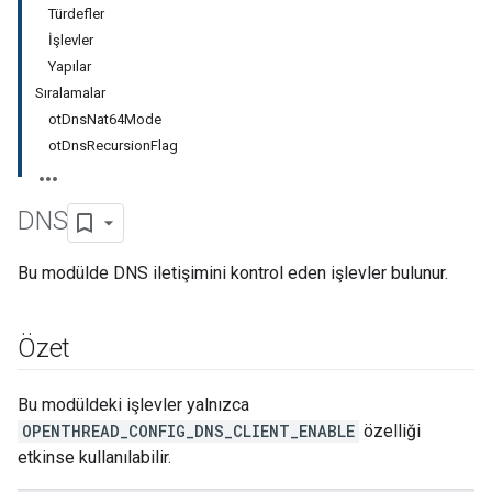
Türdefler
İşlevler
Yapılar
Sıralamalar
otDnsNat64Mode
otDnsRecursionFlag
DNS
Bu modülde DNS iletişimini kontrol eden işlevler bulunur.
Özet
Bu modüldeki işlevler yalnızca
OPENTHREAD_CONFIG_DNS_CLIENT_ENABLE
özelliği
etkinse kullanılabilir.