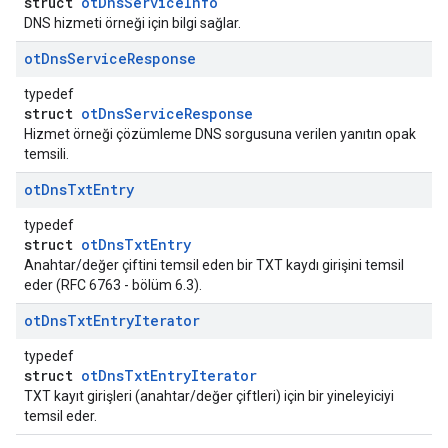
struct
otDnsServiceInfo
DNS hizmeti örneği için bilgi sağlar.
ot
Dns
Service
Response
typedef
struct
otDnsServiceResponse
Hizmet örneği çözümleme DNS sorgusuna verilen yanıtın opak
temsili.
ot
Dns
Txt
Entry
typedef
struct
otDnsTxtEntry
Anahtar/değer çiftini temsil eden bir TXT kaydı girişini temsil
eder (RFC 6763 - bölüm 6.3).
ot
Dns
Txt
Entry
Iterator
typedef
struct
otDnsTxtEntryIterator
TXT kayıt girişleri (anahtar/değer çiftleri) için bir yineleyiciyi
temsil eder.