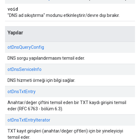
void
"DNS ad sıkıştırma" modunu etkinleştirir/devre dışı bırakır.
Yapılar
otDnsQueryConfig
DNS sorgu yapılandırmasını temsil eder.
otDnsServiceInfo
DNS hizmeti örneği için bilgi sağlar.
otDnsTxtEntry
Anahtar/değer çiftini temsil eden bir TXT kaydı girişini temsil
eder (RFC 6763 - bölüm 6.3).
otDnsTxtEntryIterator
TXT kayıt girişleri (anahtar/değer çiftleri) için bir yineleyiciyi
temsil eder.