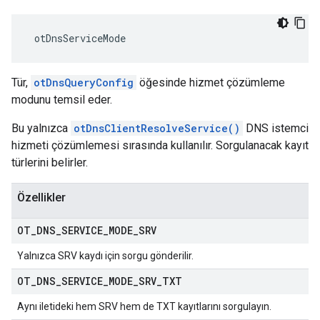
 otDnsServiceMode
Tür,
otDnsQueryConfig
öğesinde hizmet çözümleme
modunu temsil eder.
Bu yalnızca
otDnsClientResolveService()
DNS istemci
hizmeti çözümlemesi sırasında kullanılır. Sorgulanacak kayıt
türlerini belirler.
Özellikler
OT
_
DNS
_
SERVICE
_
MODE
_
SRV
Yalnızca SRV kaydı için sorgu gönderilir.
OT
_
DNS
_
SERVICE
_
MODE
_
SRV
_
TXT
Aynı iletideki hem SRV hem de TXT kayıtlarını sorgulayın.