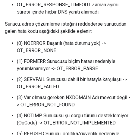
OT_ERROR_RESPONSE_TIMEOUT Zaman aşımı
süresi içinde hiçbir DNS yanıtı alınmadı.
Sunucu, adres çözümleme isteğini reddederse sunucudan
gelen hata kodu aşağıdaki şekilde eşlenir:
(0) NOERROR Başarılı (hata durumu yok) ->
OT_ERROR_NONE
(1) FORMERR Sunucusu biçim hatası nedeniyle
yorumlanamıyor -> OT_ERROR_PARSE
(2) SERVFAIL Sunucusu dahili bir hatayla karşılaştı ->
OT_ERROR_FAILED
(3) Var olması gereken NXDOMAIN Adı mevcut değil -
> OT_ERROR_NOT_FOUND
(4) NOTIMP Sunucusu şu sorgu türünü desteklemiyor
(OpCode) -> OT_ERROR_NOT_IMPLEMENTED
(5) REFUSED Sunucu, politika/güvenlik nedeniyle