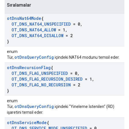
Sıralamalar
ot
Dns
Nat64Mode
{
OT
_
DNS
_
NAT64
_
UNSPECIFIED
= 0
,
OT
_
DNS
_
NAT64
_
ALLOW
= 1
,
OT
_
DNS
_
NAT64
_
DISALLOW
= 2
}
enum
otDnsQueryConfig
Tür,
içindeki NAT64 modunu temsil eder.
ot
Dns
Recursion
Flag
{
OT
_
DNS
_
FLAG
_
UNSPECIFIED
= 0
,
OT
_
DNS
_
FLAG
_
RECURSION
_
DESIRED
= 1
,
OT
_
DNS
_
FLAG
_
NO
_
RECURSION
= 2
}
enum
otDnsQueryConfig
Tür,
içindeki "Yineleme İstenilen" (RD)
işaretini temsil eder.
ot
Dns
Service
Mode
{
OT
_
DNS
_
SERVICE
_
MODE
_
UNSPECIFIED
= 0
,