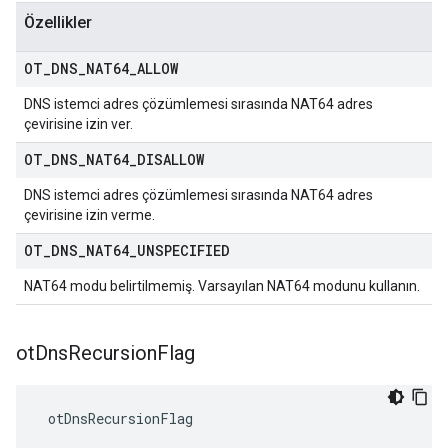
Özellikler
OT
_
DNS
_
NAT64
_
ALLOW
DNS istemci adres çözümlemesi sırasında NAT64 adres
çevirisine izin ver.
OT
_
DNS
_
NAT64
_
DISALLOW
DNS istemci adres çözümlemesi sırasında NAT64 adres
çevirisine izin verme.
OT
_
DNS
_
NAT64
_
UNSPECIFIED
NAT64 modu belirtilmemiş. Varsayılan NAT64 modunu kullanın.
ot
Dns
Recursion
Flag
 otDnsRecursionFlag