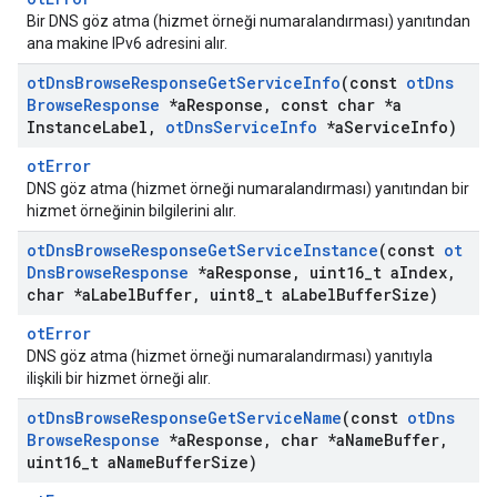
Bir DNS göz atma (hizmet örneği numaralandırması) yanıtından
ana makine IPv6 adresini alır.
ot
Dns
Browse
Response
Get
Service
Info
(const
ot
Dns
Browse
Response
*a
Response
,
const char *a
Instance
Label
,
ot
Dns
Service
Info
*a
Service
Info)
otError
DNS göz atma (hizmet örneği numaralandırması) yanıtından bir
hizmet örneğinin bilgilerini alır.
ot
Dns
Browse
Response
Get
Service
Instance
(const
ot
Dns
Browse
Response
*a
Response
,
uint16
_
t a
Index
,
char *a
Label
Buffer
,
uint8
_
t a
Label
Buffer
Size)
otError
DNS göz atma (hizmet örneği numaralandırması) yanıtıyla
ilişkili bir hizmet örneği alır.
ot
Dns
Browse
Response
Get
Service
Name
(const
ot
Dns
Browse
Response
*a
Response
,
char *a
Name
Buffer
,
uint16
_
t a
Name
Buffer
Size)