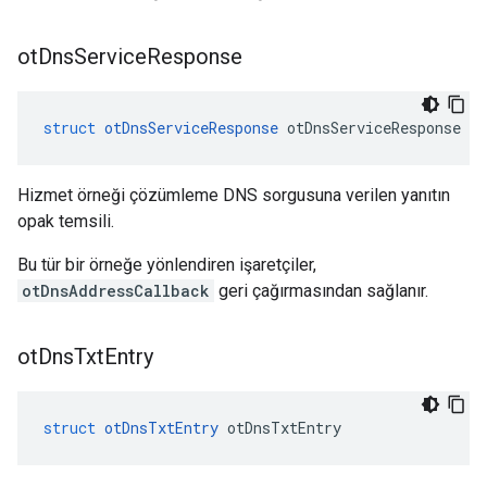
ot
Dns
Service
Response
struct
otDnsServiceResponse
 otDnsServiceResponse
Hizmet örneği çözümleme DNS sorgusuna verilen yanıtın
opak temsili.
Bu tür bir örneğe yönlendiren işaretçiler,
otDnsAddressCallback
geri çağırmasından sağlanır.
ot
Dns
Txt
Entry
struct
otDnsTxtEntry
 otDnsTxtEntry