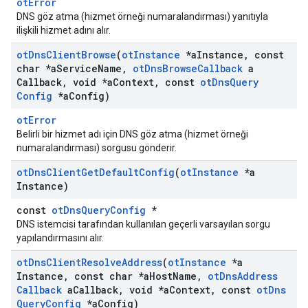
otError
DNS göz atma (hizmet örneği numaralandırması) yanıtıyla
ilişkili hizmet adını alır.
ot
Dns
Client
Browse
(
ot
Instance
*a
Instance
,
const
char *a
Service
Name
,
ot
Dns
Browse
Callback
a
Callback
,
void *a
Context
,
const
ot
Dns
Query
Config
*a
Config)
otError
Belirli bir hizmet adı için DNS göz atma (hizmet örneği
numaralandırması) sorgusu gönderir.
ot
Dns
Client
Get
Default
Config
(
ot
Instance
*a
Instance)
const
otDnsQueryConfig
*
DNS istemcisi tarafından kullanılan geçerli varsayılan sorgu
yapılandırmasını alır.
ot
Dns
Client
Resolve
Address
(
ot
Instance
*a
Instance
,
const char *a
Host
Name
,
ot
Dns
Address
Callback
a
Callback
,
void *a
Context
,
const
ot
Dns
Query
Config
*a
Config)