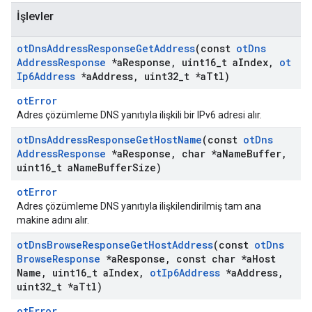
İşlevler
ot
Dns
Address
Response
Get
Address
(const
ot
Dns
Address
Response
*a
Response
,
uint16
_
t a
Index
,
ot
Ip6Address
*a
Address
,
uint32
_
t *a
Ttl)
otError
Adres çözümleme DNS yanıtıyla ilişkili bir IPv6 adresi alır.
ot
Dns
Address
Response
Get
Host
Name
(const
ot
Dns
Address
Response
*a
Response
,
char *a
Name
Buffer
,
uint16
_
t a
Name
Buffer
Size)
otError
Adres çözümleme DNS yanıtıyla ilişkilendirilmiş tam ana
makine adını alır.
ot
Dns
Browse
Response
Get
Host
Address
(const
ot
Dns
Browse
Response
*a
Response
,
const char *a
Host
Name
,
uint16
_
t a
Index
,
ot
Ip6Address
*a
Address
,
uint32
_
t *a
Ttl)
otError