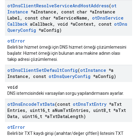
ot
Dns
Client
Resolve
Service
And
Host
Address
(
ot
Instance
*a
Instance
,
const char *a
Instance
Label
,
const char *a
Service
Name
,
ot
Dns
Service
Callback
a
Callback
,
void *a
Context
,
const
ot
Dns
Query
Config
*a
Config)
otError
Belirli bir hizmet örneği için DNS hizmet örneği çözümlemesini
başlatır. Hizmet örneği için bulunan ana makine adının olası
takip adresi çözümlemesi.
ot
Dns
Client
Set
Default
Config
(
ot
Instance
*a
Instance
,
const
ot
Dns
Query
Config
*a
Config)
void
DNS istemcisindeki varsayılan sorgu yapılandırmasını ayarlar.
ot
Dns
Encode
Txt
Data
(const
ot
Dns
Txt
Entry
*a
Txt
Entries
,
uint16
_
t a
Num
Txt
Entries
,
uint8
_
t *a
Txt
Data
,
uint16
_
t *a
Txt
Data
Length)
otError
Belirli bir TXT kaydı girişi (anahtar/değer çiftleri) listesini TXT