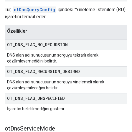
Tür,
otDnsQueryConfig
içindeki "Yineleme İstenilen" (RD)
işaretini temsil eder.
Özellikler
OT
_
DNS
_
FLAG
_
NO
_
RECURSION
DNS alan adı sunucusunun sorguyu tekrarlı olarak
çözümleyemediğini belirtir.
OT
_
DNS
_
FLAG
_
RECURSION
_
DESIRED
DNS alan adı sunucusunun sorguyu yinelemeli olarak
çözümleyebileceğini belirtir.
OT
_
DNS
_
FLAG
_
UNSPECIFIED
İşaretin belirtilmediğini gösterir.
ot
Dns
Service
Mode