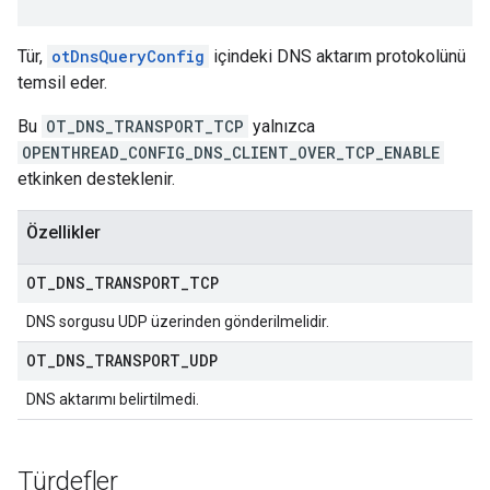
Tür,
otDnsQueryConfig
içindeki DNS aktarım protokolünü
temsil eder.
Bu
OT_DNS_TRANSPORT_TCP
yalnızca
OPENTHREAD_CONFIG_DNS_CLIENT_OVER_TCP_ENABLE
etkinken desteklenir.
Özellikler
OT
_
DNS
_
TRANSPORT
_
TCP
DNS sorgusu UDP üzerinden gönderilmelidir.
OT
_
DNS
_
TRANSPORT
_
UDP
DNS aktarımı belirtilmedi.
Türdefler