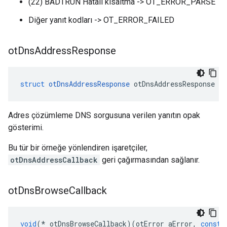
(22) BADTRUN Hatalı kısaltma -> OT_ERROR_PARSE
Diğer yanıt kodları -> OT_ERROR_FAILED
ot
Dns
Address
Response
struct
otDnsAddressResponse
 otDnsAddressResponse
Adres çözümleme DNS sorgusuna verilen yanıtın opak
gösterimi.
Bu tür bir örneğe yönlendiren işaretçiler,
otDnsAddressCallback
geri çağırmasından sağlanır.
ot
Dns
Browse
Callback
void
(*
 otDnsBrowseCallback
)(
otError aError
,
const
 