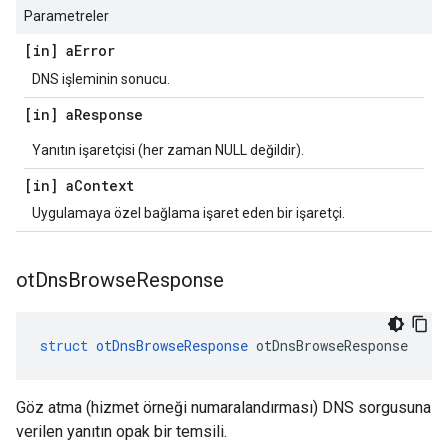
Parametreler
[in] a
Error
DNS işleminin sonucu.
[in] a
Response
Yanıtın işaretçisi (her zaman NULL değildir).
[in] a
Context
Uygulamaya özel bağlama işaret eden bir işaretçi.
ot
Dns
Browse
Response
struct
otDnsBrowseResponse
 otDnsBrowseResponse
Göz atma (hizmet örneği numaralandırması) DNS sorgusuna
verilen yanıtın opak bir temsili.