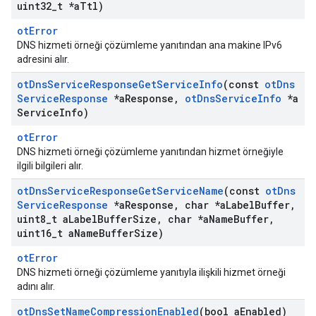
uint32
_
t *a
Ttl)
otError
DNS hizmeti örneği çözümleme yanıtından ana makine IPv6
adresini alır.
ot
Dns
Service
Response
Get
Service
Info
(const
ot
Dns
Service
Response
*a
Response
,
ot
Dns
Service
Info
*a
Service
Info)
otError
DNS hizmeti örneği çözümleme yanıtından hizmet örneğiyle
ilgili bilgileri alır.
ot
Dns
Service
Response
Get
Service
Name
(const
ot
Dns
Service
Response
*a
Response
,
char *a
Label
Buffer
,
uint8
_
t a
Label
Buffer
Size
,
char *a
Name
Buffer
,
uint16
_
t a
Name
Buffer
Size)
otError
DNS hizmeti örneği çözümleme yanıtıyla ilişkili hizmet örneği
adını alır.
ot
Dns
Set
Name
Compression
Enabled
(bool a
Enabled)