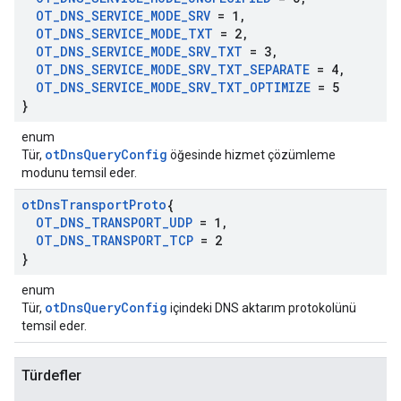
OT
_
DNS
_
SERVICE
_
MODE
_
SRV
= 1
,
OT
_
DNS
_
SERVICE
_
MODE
_
TXT
= 2
,
OT
_
DNS
_
SERVICE
_
MODE
_
SRV
_
TXT
= 3
,
OT
_
DNS
_
SERVICE
_
MODE
_
SRV
_
TXT
_
SEPARATE
= 4
,
OT
_
DNS
_
SERVICE
_
MODE
_
SRV
_
TXT
_
OPTIMIZE
= 5
}
enum
otDnsQueryConfig
Tür,
öğesinde hizmet çözümleme
modunu temsil eder.
ot
Dns
Transport
Proto
{
OT
_
DNS
_
TRANSPORT
_
UDP
= 1
,
OT
_
DNS
_
TRANSPORT
_
TCP
= 2
}
enum
otDnsQueryConfig
Tür,
içindeki DNS aktarım protokolünü
temsil eder.
Türdefler