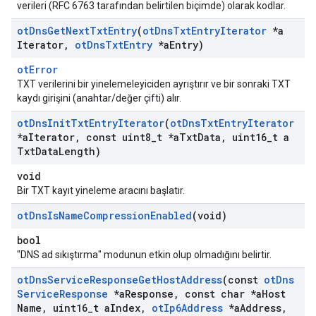
verileri (RFC 6763 tarafından belirtilen biçimde) olarak kodlar.
ot
Dns
Get
Next
Txt
Entry
(
ot
Dns
Txt
Entry
Iterator
*a
Iterator
,
ot
Dns
Txt
Entry
*a
Entry)
otError
TXT verilerini bir yinelemeleyiciden ayrıştırır ve bir sonraki TXT
kaydı girişini (anahtar/değer çifti) alır.
ot
Dns
Init
Txt
Entry
Iterator
(
ot
Dns
Txt
Entry
Iterator
*a
Iterator
,
const uint8
_
t *a
Txt
Data
,
uint16
_
t a
Txt
Data
Length)
void
Bir TXT kayıt yineleme aracını başlatır.
ot
Dns
Is
Name
Compression
Enabled
(void)
bool
"DNS ad sıkıştırma" modunun etkin olup olmadığını belirtir.
ot
Dns
Service
Response
Get
Host
Address
(const
ot
Dns
Service
Response
*a
Response
,
const char *a
Host
Name
,
uint16
_
t a
Index
,
ot
Ip6Address
*a
Address
,