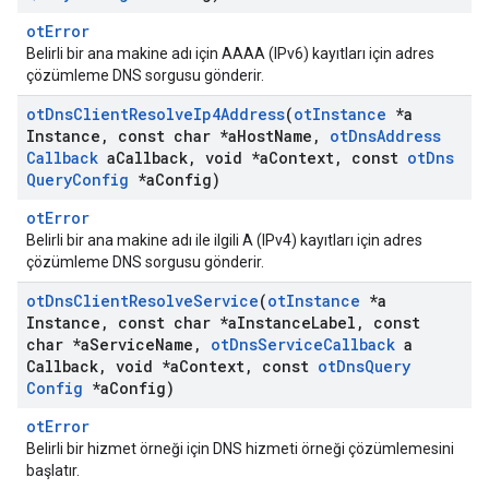
otError
Belirli bir ana makine adı için AAAA (IPv6) kayıtları için adres
çözümleme DNS sorgusu gönderir.
ot
Dns
Client
Resolve
Ip4Address
(
ot
Instance
*a
Instance
,
const char *a
Host
Name
,
ot
Dns
Address
Callback
a
Callback
,
void *a
Context
,
const
ot
Dns
Query
Config
*a
Config)
otError
Belirli bir ana makine adı ile ilgili A (IPv4) kayıtları için adres
çözümleme DNS sorgusu gönderir.
ot
Dns
Client
Resolve
Service
(
ot
Instance
*a
Instance
,
const char *a
Instance
Label
,
const
char *a
Service
Name
,
ot
Dns
Service
Callback
a
Callback
,
void *a
Context
,
const
ot
Dns
Query
Config
*a
Config)
otError
Belirli bir hizmet örneği için DNS hizmeti örneği çözümlemesini
başlatır.