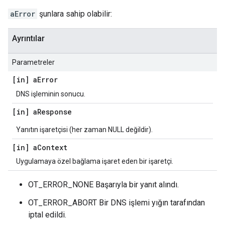
aError
şunlara sahip olabilir:
Ayrıntılar
Parametreler
[in] a
Error
DNS işleminin sonucu.
[in] a
Response
Yanıtın işaretçisi (her zaman NULL değildir).
[in] a
Context
Uygulamaya özel bağlama işaret eden bir işaretçi.
OT_ERROR_NONE Başarıyla bir yanıt alındı.
OT_ERROR_ABORT Bir DNS işlemi yığın tarafından
iptal edildi.