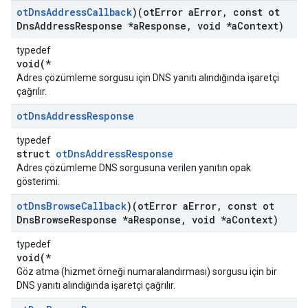
ot
Dns
Address
Callback
)(ot
Error a
Error
,
const ot
Dns
Address
Response *a
Response
,
void *a
Context)
typedef
void(*
Adres çözümleme sorgusu için DNS yanıtı alındığında işaretçi
çağrılır.
ot
Dns
Address
Response
typedef
struct
otDnsAddressResponse
Adres çözümleme DNS sorgusuna verilen yanıtın opak
gösterimi.
ot
Dns
Browse
Callback
)(ot
Error a
Error
,
const ot
Dns
Browse
Response *a
Response
,
void *a
Context)
typedef
void(*
Göz atma (hizmet örneği numaralandırması) sorgusu için bir
DNS yanıtı alındığında işaretçi çağrılır.