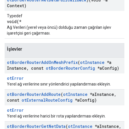
Context)
Typedef
void(*
Ağ Verileri (yerel veya öncü) dolduğu zaman çağrılan işlev
işaretçisi geri çağırması.
İşlevler
ot
Border
Router
Add
On
Mesh
Prefix
(
ot
Instance
*a
Instance
,
const
ot
Border
Router
Config
*a
Config)
otError
Yerel ağ verilerine sınır yönlendirici yapılandırması ekleyin.
ot
Border
Router
Add
Route
(
ot
Instance
*a
Instance
,
const
ot
External
Route
Config
*a
Config)
otError
Yerel ağ verilerine harici bir rota yapılandırması ekleyin.
ot
Border
Router
Get
Net
Data
(
ot
Instance
*a
Instance
,