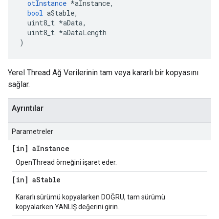
otInstance
*
aInstance
,
bool
 aStable
,
  uint8_t 
*
aData
,
  uint8_t 
*
aDataLength
)
Yerel Thread Ağ Verilerinin tam veya kararlı bir kopyasını
sağlar.
Ayrıntılar
Parametreler
[in] a
Instance
OpenThread örneğini işaret eder.
[in] a
Stable
Kararlı sürümü kopyalarken DOĞRU, tam sürümü
kopyalarken YANLIŞ değerini girin.