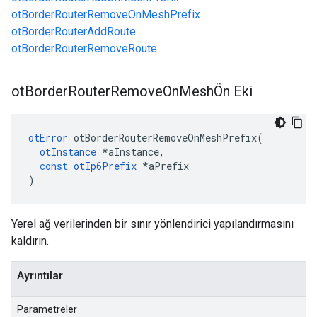
otBorderRouterRemoveOnMeshPrefix
otBorderRouterAddRoute
otBorderRouterRemoveRoute
ot
Border
Router
Remove
On
MeshÖn Eki
otError
 otBorderRouterRemoveOnMeshPrefix
(
otInstance
*
aInstance
,
const
otIp6Prefix
*
aPrefix
)
Yerel ağ verilerinden bir sınır yönlendirici yapılandırmasını
kaldırın.
Ayrıntılar
Parametreler