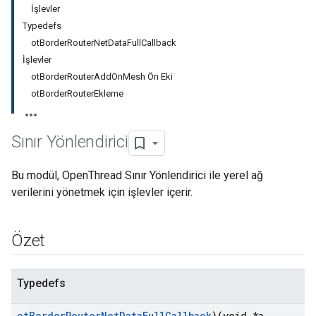
İşlevler
Typedefs
otBorderRouterNetDataFullCallback
İşlevler
otBorderRouterAddOnMesh Ön Eki
otBorderRouterEkleme
Sınır Yönlendirici
Bu modül, OpenThread Sınır Yönlendirici ile yerel ağ
verilerini yönetmek için işlevler içerir.
Özet
Typedefs
ot
Border
Router
Net
Data
Full
Callback
)(void *a