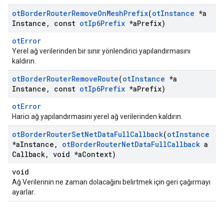
ot
Border
Router
Remove
On
Mesh
Prefix
(
ot
Instance
*a
Instance
,
const
ot
Ip6Prefix
*a
Prefix)
otError
Yerel ağ verilerinden bir sınır yönlendirici yapılandırmasını
kaldırın.
ot
Border
Router
Remove
Route
(
ot
Instance
*a
Instance
,
const
ot
Ip6Prefix
*a
Prefix)
otError
Harici ağ yapılandırmasını yerel ağ verilerinden kaldırın.
ot
Border
Router
Set
Net
Data
Full
Callback
(
ot
Instance
*a
Instance
,
ot
Border
Router
Net
Data
Full
Callback
a
Callback
,
void *a
Context)
void
Ağ Verilerinin ne zaman dolacağını belirtmek için geri çağırmayı
ayarlar.