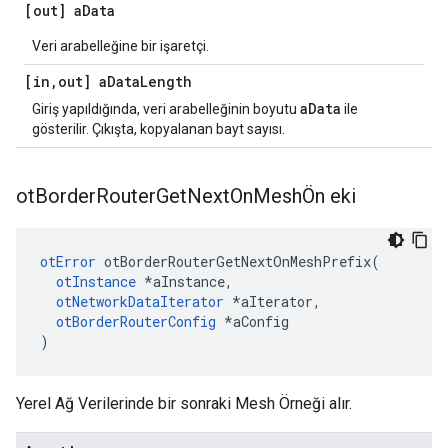
[out] a
Data
Veri arabelleğine bir işaretçi.
[in
,
out] a
Data
Length
aData
Giriş yapıldığında, veri arabelleğinin boyutu
ile
gösterilir. Çıkışta, kopyalanan bayt sayısı.
ot
Border
Router
Get
Next
On
MeshÖn eki
otError
 otBorderRouterGetNextOnMeshPrefix
(
otInstance
*
aInstance
,
otNetworkDataIterator
*
aIterator
,
otBorderRouterConfig
*
aConfig
)
Yerel Ağ Verilerinde bir sonraki Mesh Örneği alır.