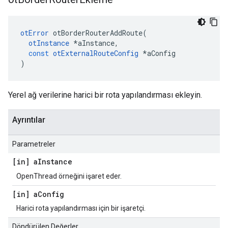
otError
 otBorderRouterAddRoute
(
otInstance
*
aInstance
,
const
otExternalRouteConfig
*
aConfig
)
Yerel ağ verilerine harici bir rota yapılandırması ekleyin.
Ayrıntılar
Parametreler
[in] a
Instance
OpenThread örneğini işaret eder.
[in] a
Config
Harici rota yapılandırması için bir işaretçi.
Döndürülen Değerler