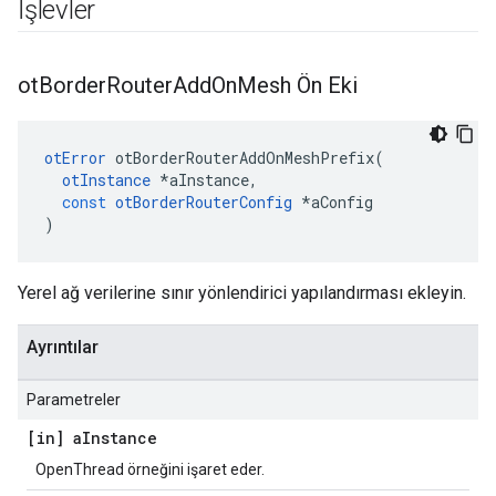
İşlevler
ot
Border
Router
Add
On
Mesh Ön Eki
otError
 otBorderRouterAddOnMeshPrefix
(
otInstance
*
aInstance
,
const
otBorderRouterConfig
*
aConfig
)
Yerel ağ verilerine sınır yönlendirici yapılandırması ekleyin.
Ayrıntılar
Parametreler
[in] a
Instance
OpenThread örneğini işaret eder.