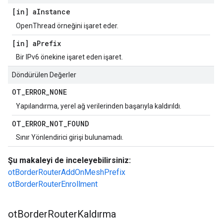
[in] a
Instance
OpenThread örneğini işaret eder.
[in] a
Prefix
Bir IPv6 önekine işaret eden işaret.
Döndürülen Değerler
OT
_
ERROR
_
NONE
Yapılandırma, yerel ağ verilerinden başarıyla kaldırıldı.
OT
_
ERROR
_
NOT
_
FOUND
Sınır Yönlendirici girişi bulunamadı.
Şu makaleyi de inceleyebilirsiniz:
otBorderRouterAddOnMeshPrefix
otBorderRouterEnrollment
ot
Border
Router
Kaldırma