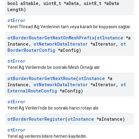
bool a
Stable
,
uint8
_
t *a
Data
,
uint8
_
t *a
Data
Length)
otError
Yerel Thread Ağ Verilerinin tam veya kararlı bir kopyasını sağlar.
ot
Border
Router
Get
Next
On
Mesh
Prefix
(
ot
Instance
*a
Instance
,
ot
Network
Data
Iterator
*a
Iterator
,
ot
Border
Router
Config
*a
Config)
otError
Yerel Ağ Verilerinde bir sonraki Mesh Örneği alır.
ot
Border
Router
Get
Next
Route
(
ot
Instance
*a
Instance
,
ot
Network
Data
Iterator
*a
Iterator
,
ot
External
Route
Config
*a
Config)
otError
Yerel Ağ Verileri'nde bir sonraki harici rotayı alır.
ot
Border
Router
Register
(
ot
Instance
*a
Instance)
otError
Yerel ağ verilerini lidere hemen kaydedin.