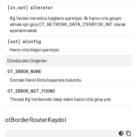
[in
,
out] a
Iterator
Ağ Verileri iteratörü bağlamı işaretçisi. İlk harici rota girişini
almak için giriş OT_NETWORK_DATA_ITERATOR_INIT olarak
ayarlanmalıdır.
[out] a
Config
Harici rota bilgisi işaretçisi.
Döndürülen Değerler
OT
_
ERROR
_
NONE
Sonraki Harici Rota başarıyla bulundu.
OT
_
ERROR
_
NOT
_
FOUND
Thread Ağ Verilerinde takip eden harici rota girişi yok.
ot
Border
Router
Kaydol