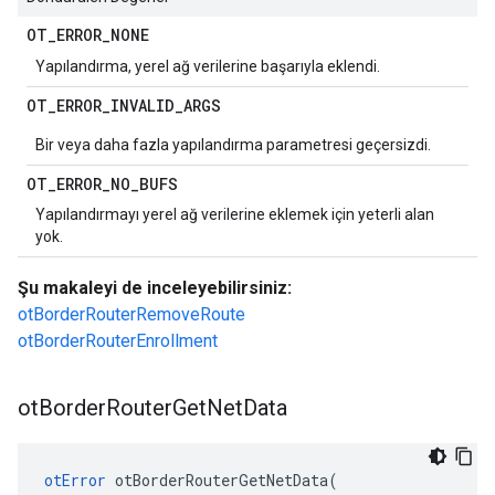
OT
_
ERROR
_
NONE
Yapılandırma, yerel ağ verilerine başarıyla eklendi.
OT
_
ERROR
_
INVALID
_
ARGS
Bir veya daha fazla yapılandırma parametresi geçersizdi.
OT
_
ERROR
_
NO
_
BUFS
Yapılandırmayı yerel ağ verilerine eklemek için yeterli alan
yok.
Şu makaleyi de inceleyebilirsiniz:
otBorderRouterRemoveRoute
otBorderRouterEnrollment
ot
Border
Router
Get
Net
Data
otError
 otBorderRouterGetNetData
(