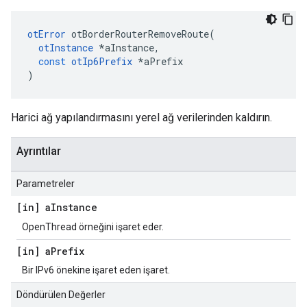
otError
 otBorderRouterRemoveRoute
(
otInstance
*
aInstance
,
const
otIp6Prefix
*
aPrefix
)
Harici ağ yapılandırmasını yerel ağ verilerinden kaldırın.
Ayrıntılar
Parametreler
[in] a
Instance
OpenThread örneğini işaret eder.
[in] a
Prefix
Bir IPv6 önekine işaret eden işaret.
Döndürülen Değerler