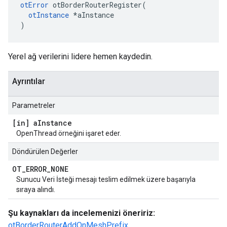
otError
 otBorderRouterRegister
(
otInstance
*
aInstance
)
Yerel ağ verilerini lidere hemen kaydedin.
Ayrıntılar
Parametreler
[in] a
Instance
OpenThread örneğini işaret eder.
Döndürülen Değerler
OT
_
ERROR
_
NONE
Sunucu Veri İsteği mesajı teslim edilmek üzere başarıyla
sıraya alındı.
Şu kaynakları da incelemenizi öneririz:
otBorderRouterAddOnMeshPrefix