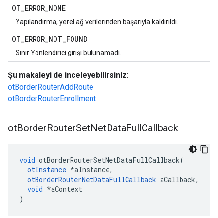
OT
_
ERROR
_
NONE
Yapılandırma, yerel ağ verilerinden başarıyla kaldırıldı.
OT
_
ERROR
_
NOT
_
FOUND
Sınır Yönlendirici girişi bulunamadı.
Şu makaleyi de inceleyebilirsiniz:
otBorderRouterAddRoute
otBorderRouterEnrollment
ot
Border
Router
Set
Net
Data
Full
Callback
void
 otBorderRouterSetNetDataFullCallback
(
otInstance
*
aInstance
,
otBorderRouterNetDataFullCallback
 aCallback
,
void
*
aContext
)