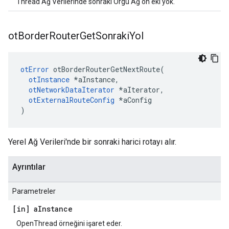
Thread Ağ Verilerinde sonraki Örgü Ağ ön eki yok.
ot
Border
Router
Get
Sonraki
Yol
otError
 otBorderRouterGetNextRoute
(
otInstance
*
aInstance
,
otNetworkDataIterator
*
aIterator
,
otExternalRouteConfig
*
aConfig
)
Yerel Ağ Verileri'nde bir sonraki harici rotayı alır.
Ayrıntılar
Parametreler
[in] a
Instance
OpenThread örneğini işaret eder.