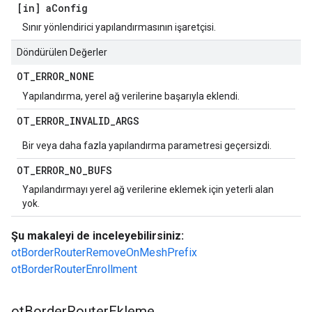
[in] a
Config
Sınır yönlendirici yapılandırmasının işaretçisi.
Döndürülen Değerler
OT
_
ERROR
_
NONE
Yapılandırma, yerel ağ verilerine başarıyla eklendi.
OT
_
ERROR
_
INVALID
_
ARGS
Bir veya daha fazla yapılandırma parametresi geçersizdi.
OT
_
ERROR
_
NO
_
BUFS
Yapılandırmayı yerel ağ verilerine eklemek için yeterli alan
yok.
Şu makaleyi de inceleyebilirsiniz:
otBorderRouterRemoveOnMeshPrefix
otBorderRouterEnrollment
ot
Border
Router
Ekleme