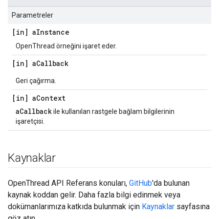
Parametreler
[in] a
Instance
OpenThread örneğini işaret eder.
[in] a
Callback
Geri çağırma.
[in] a
Context
aCallback
ile kullanılan rastgele bağlam bilgilerinin
işaretçisi.
Kaynaklar
OpenThread API Referans konuları,
GitHub
'da bulunan
kaynak koddan gelir. Daha fazla bilgi edinmek veya
dokümanlarımıza katkıda bulunmak için
Kaynaklar
sayfasına
göz atın.