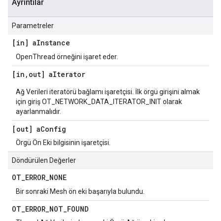
Ayrıntılar
Parametreler
[in] a
Instance
OpenThread örneğini işaret eder.
[in
,
out] a
Iterator
Ağ Verileri iteratörü bağlamı işaretçisi. İlk örgü girişini almak
için giriş OT_NETWORK_DATA_ITERATOR_INIT olarak
ayarlanmalıdır.
[out] a
Config
Örgü Ön Eki bilgisinin işaretçisi.
Döndürülen Değerler
OT
_
ERROR
_
NONE
Bir sonraki Mesh ön eki başarıyla bulundu.
OT
_
ERROR
_
NOT
_
FOUND