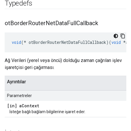
Typedefs
ot
Border
Router
Net
Data
Full
Callback
void
(*
 otBorderRouterNetDataFullCallback
)(
void
*
aC
Ağ Verileri (yerel veya öncü) dolduğu zaman çağrılan işlev
işaretçisi geri çağırması.
Ayrıntılar
Parametreler
[in] a
Context
İsteğe bağlı bağlam bilgilerine işaret eder.