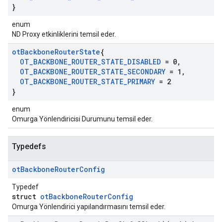
}
enum
ND Proxy etkinliklerini temsil eder.
ot
Backbone
Router
State
{
OT
_
BACKBONE
_
ROUTER
_
STATE
_
DISABLED
= 0
,
OT
_
BACKBONE
_
ROUTER
_
STATE
_
SECONDARY
= 1
,
OT
_
BACKBONE
_
ROUTER
_
STATE
_
PRIMARY
= 2
}
enum
Omurga Yönlendiricisi Durumunu temsil eder.
Typedefs
ot
Backbone
Router
Config
Typedef
struct
otBackboneRouterConfig
Omurga Yönlendirici yapılandırmasını temsil eder.