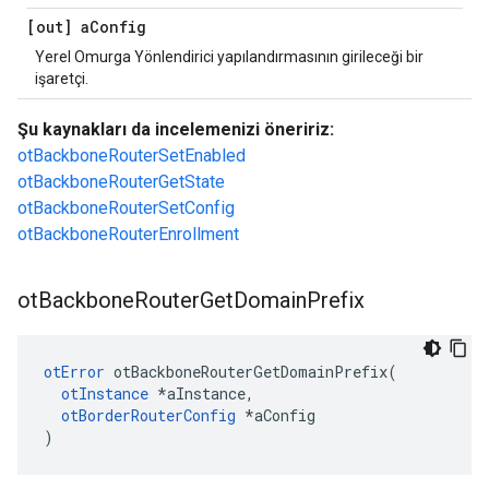
[out] a
Config
Yerel Omurga Yönlendirici yapılandırmasının girileceği bir
işaretçi.
Şu kaynakları da incelemenizi öneririz:
otBackboneRouterSetEnabled
otBackboneRouterGetState
otBackboneRouterSetConfig
otBackboneRouterEnrollment
ot
Backbone
Router
Get
Domain
Prefix
otError
 otBackboneRouterGetDomainPrefix
(
otInstance
*
aInstance
,
otBorderRouterConfig
*
aConfig
)