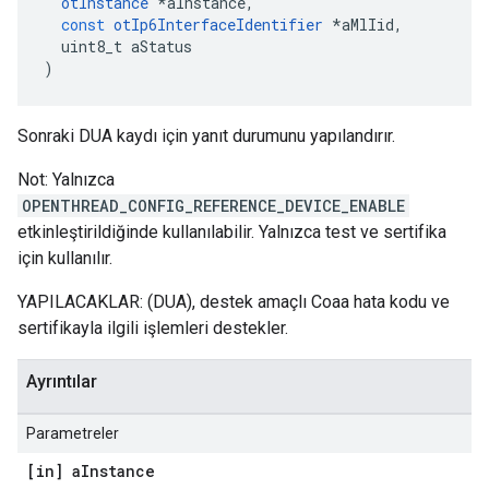
otInstance
*
aInstance
,
const
otIp6InterfaceIdentifier
*
aMlIid
,
  uint8_t aStatus
)
Sonraki DUA kaydı için yanıt durumunu yapılandırır.
Not: Yalnızca
OPENTHREAD_CONFIG_REFERENCE_DEVICE_ENABLE
etkinleştirildiğinde kullanılabilir. Yalnızca test ve sertifika
için kullanılır.
YAPILACAKLAR: (DUA), destek amaçlı Coaa hata kodu ve
sertifikayla ilgili işlemleri destekler.
Ayrıntılar
Parametreler
[in] a
Instance