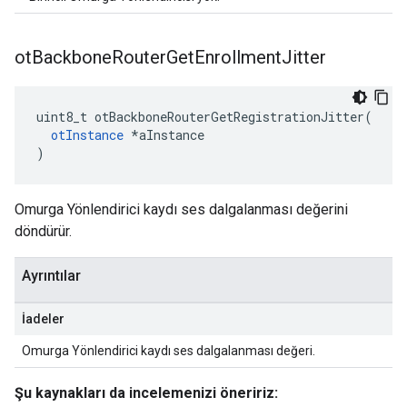
ot
Backbone
Router
Get
Enrollment
Jitter
uint8_t otBackboneRouterGetRegistrationJitter
(
otInstance
*
aInstance
)
Omurga Yönlendirici kaydı ses dalgalanması değerini
döndürür.
Ayrıntılar
İadeler
Omurga Yönlendirici kaydı ses dalgalanması değeri.
Şu kaynakları da incelemenizi öneririz: