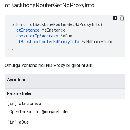
ot
Backbone
Router
Get
Nd
Proxy
Info
otError
 otBackboneRouterGetNdProxyInfo
(
otInstance
*
aInstance
,
const
otIp6Address
*
aDua
,
otBackboneRouterNdProxyInfo
*
aNdProxyInfo
)
Omurga Yönlendirici ND Proxy bilgilerini alır.
Ayrıntılar
Parametreler
[in] a
Instance
OpenThread örneğini işaret eder.
[in] a
Dua