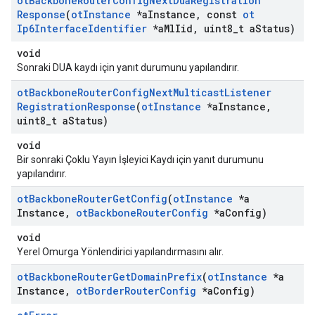
ot
Backbone
Router
Config
Next
Dua
Registration
Response
(
ot
Instance
*a
Instance
,
const
ot
Ip6Interface
Identifier
*a
Ml
Iid
,
uint8
_
t a
Status)
void
Sonraki DUA kaydı için yanıt durumunu yapılandırır.
ot
Backbone
Router
Config
Next
Multicast
Listener
Registration
Response
(
ot
Instance
*a
Instance
,
uint8
_
t a
Status)
void
Bir sonraki Çoklu Yayın İşleyici Kaydı için yanıt durumunu
yapılandırır.
ot
Backbone
Router
Get
Config
(
ot
Instance
*a
Instance
,
ot
Backbone
Router
Config
*a
Config)
void
Yerel Omurga Yönlendirici yapılandırmasını alır.
ot
Backbone
Router
Get
Domain
Prefix
(
ot
Instance
*a
Instance
,
ot
Border
Router
Config
*a
Config)