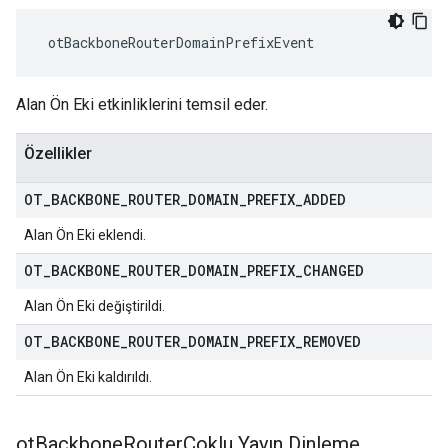
 otBackboneRouterDomainPrefixEvent
Alan Ön Eki etkinliklerini temsil eder.
Özellikler
OT
_
BACKBONE
_
ROUTER
_
DOMAIN
_
PREFIX
_
ADDED
Alan Ön Eki eklendi.
OT
_
BACKBONE
_
ROUTER
_
DOMAIN
_
PREFIX
_
CHANGED
Alan Ön Eki değiştirildi.
OT
_
BACKBONE
_
ROUTER
_
DOMAIN
_
PREFIX
_
REMOVED
Alan Ön Eki kaldırıldı.
ot
Backbone
RouterÇoklu Yayın Dinleme