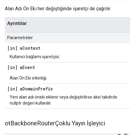
Alan Adı Ön Eki her değiştiğinde işaretçi de çağrılır.
Ayrıntılar
Parametreler
[in] a
Context
Kullanıcı bağlamı işaretçisi.
[in] a
Event
Alan Ön Eki etkinliği.
[in] a
Domain
Prefix
Yeni alan adı öneki eklenir veya değiştirilirse aksi takdirde
nullptr değeri kullanılır.
ot
Backbone
RouterÇoklu Yayın İşleyici