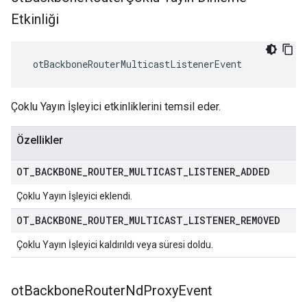
Etkinliği
 otBackboneRouterMulticastListenerEvent
Çoklu Yayın İşleyici etkinliklerini temsil eder.
Özellikler
OT
_
BACKBONE
_
ROUTER
_
MULTICAST
_
LISTENER
_
ADDED
Çoklu Yayın İşleyici eklendi.
OT
_
BACKBONE
_
ROUTER
_
MULTICAST
_
LISTENER
_
REMOVED
Çoklu Yayın İşleyici kaldırıldı veya süresi doldu.
ot
Backbone
Router
Nd
Proxy
Event