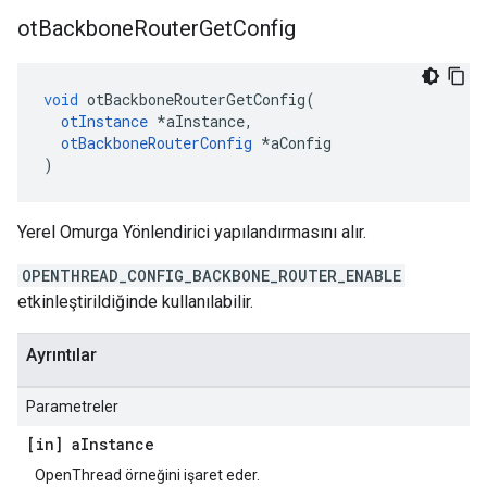
ot
Backbone
Router
Get
Config
void
 otBackboneRouterGetConfig
(
otInstance
*
aInstance
,
otBackboneRouterConfig
*
aConfig
)
Yerel Omurga Yönlendirici yapılandırmasını alır.
OPENTHREAD_CONFIG_BACKBONE_ROUTER_ENABLE
etkinleştirildiğinde kullanılabilir.
Ayrıntılar
Parametreler
[in] a
Instance
OpenThread örneğini işaret eder.