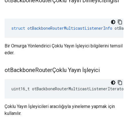
ot
Backbone
RouterÇoklu Yayın Dinleyici
Bilgisi
struct
otBackboneRouterMulticastListenerInfo
 otBac
Bir Omurga Yönlendirici Çoklu Yayın İşleyici bilgilerini temsil
eder.
ot
Backbone
RouterÇoklu Yayın İşleyici
uint16_t otBackboneRouterMulticastListenerIterator
Çoklu Yayın İşleyicileri aracılığıyla yineleme yapmak için
kullanılır.