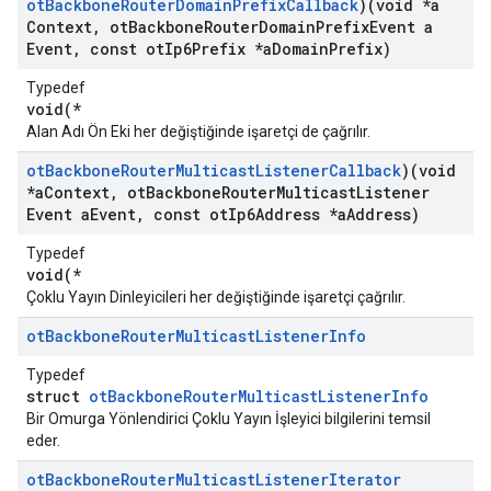
ot
Backbone
Router
Domain
Prefix
Callback
)(void *a
Context
,
ot
Backbone
Router
Domain
Prefix
Event a
Event
,
const ot
Ip6Prefix *a
Domain
Prefix)
Typedef
void(*
Alan Adı Ön Eki her değiştiğinde işaretçi de çağrılır.
ot
Backbone
Router
Multicast
Listener
Callback
)(void
*a
Context
,
ot
Backbone
Router
Multicast
Listener
Event a
Event
,
const ot
Ip6Address *a
Address)
Typedef
void(*
Çoklu Yayın Dinleyicileri her değiştiğinde işaretçi çağrılır.
ot
Backbone
Router
Multicast
Listener
Info
Typedef
struct
otBackboneRouterMulticastListenerInfo
Bir Omurga Yönlendirici Çoklu Yayın İşleyici bilgilerini temsil
eder.
ot
Backbone
Router
Multicast
Listener
Iterator