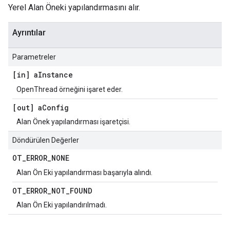
Yerel Alan Öneki yapılandırmasını alır.
Ayrıntılar
Parametreler
[in] a
Instance
OpenThread örneğini işaret eder.
[out] a
Config
Alan Önek yapılandırması işaretçisi.
Döndürülen Değerler
OT
_
ERROR
_
NONE
Alan Ön Eki yapılandırması başarıyla alındı.
OT
_
ERROR
_
NOT
_
FOUND
Alan Ön Eki yapılandırılmadı.