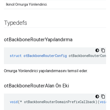
İkincil Omurga Yönlendirici.
Typedefs
ot
Backbone
Router
Yapılandırma
struct
otBackboneRouterConfig
 otBackboneRouterConfi
Omurga Yönlendirici yapılandırmasını temsil eder.
ot
Backbone
Router
Alan Ön Eki
void
(*
 otBackboneRouterDomainPrefixCallback
)(
void