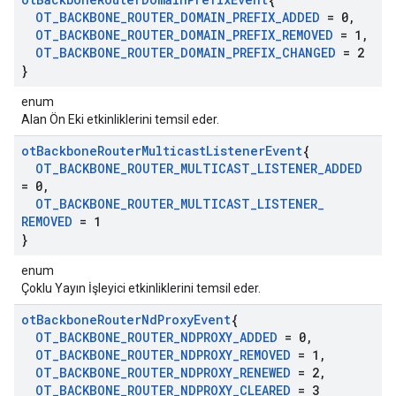
OT
_
BACKBONE
_
ROUTER
_
DOMAIN
_
PREFIX
_
ADDED
= 0
,
OT
_
BACKBONE
_
ROUTER
_
DOMAIN
_
PREFIX
_
REMOVED
= 1
,
OT
_
BACKBONE
_
ROUTER
_
DOMAIN
_
PREFIX
_
CHANGED
= 2
}
enum
Alan Ön Eki etkinliklerini temsil eder.
ot
Backbone
Router
Multicast
Listener
Event
{
OT
_
BACKBONE
_
ROUTER
_
MULTICAST
_
LISTENER
_
ADDED
= 0
,
OT
_
BACKBONE
_
ROUTER
_
MULTICAST
_
LISTENER
_
REMOVED
= 1
}
enum
Çoklu Yayın İşleyici etkinliklerini temsil eder.
ot
Backbone
Router
Nd
Proxy
Event
{
OT
_
BACKBONE
_
ROUTER
_
NDPROXY
_
ADDED
= 0
,
OT
_
BACKBONE
_
ROUTER
_
NDPROXY
_
REMOVED
= 1
,
OT
_
BACKBONE
_
ROUTER
_
NDPROXY
_
RENEWED
= 2
,
OT
_
BACKBONE
_
ROUTER
_
NDPROXY
_
CLEARED
= 3