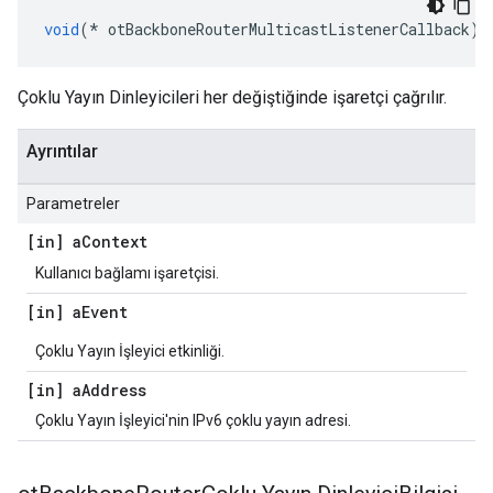
void
(*
 otBackboneRouterMulticastListenerCallback
)(
Çoklu Yayın Dinleyicileri her değiştiğinde işaretçi çağrılır.
Ayrıntılar
Parametreler
[in] a
Context
Kullanıcı bağlamı işaretçisi.
[in] a
Event
Çoklu Yayın İşleyici etkinliği.
[in] a
Address
Çoklu Yayın İşleyici'nin IPv6 çoklu yayın adresi.