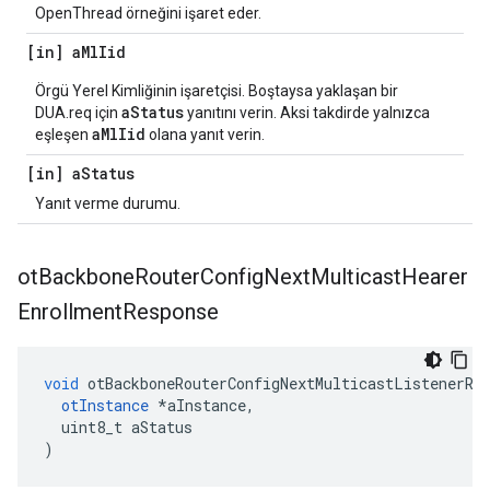
OpenThread örneğini işaret eder.
[in] a
Ml
Iid
Örgü Yerel Kimliğinin işaretçisi. Boştaysa yaklaşan bir
aStatus
DUA.req için
yanıtını verin. Aksi takdirde yalnızca
aMlIid
eşleşen
olana yanıt verin.
[in] a
Status
Yanıt verme durumu.
ot
Backbone
Router
Config
Next
Multicast
Hearer
Enrollment
Response
void
 otBackboneRouterConfigNextMulticastListenerRe
otInstance
*
aInstance
,
  uint8_t aStatus
)