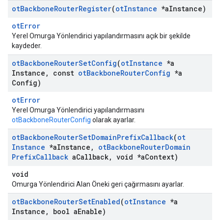
ot
Backbone
Router
Register
(
ot
Instance
*a
Instance)
otError
Yerel Omurga Yönlendirici yapılandırmasını açık bir şekilde
kaydeder.
ot
Backbone
Router
Set
Config
(
ot
Instance
*a
Instance
,
const
ot
Backbone
Router
Config
*a
Config)
otError
Yerel Omurga Yönlendirici yapılandırmasını
otBackboneRouterConfig
olarak ayarlar.
ot
Backbone
Router
Set
Domain
Prefix
Callback
(
ot
Instance
*a
Instance
,
ot
Backbone
Router
Domain
Prefix
Callback
a
Callback
,
void *a
Context)
void
Omurga Yönlendirici Alan Öneki geri çağırmasını ayarlar.
ot
Backbone
Router
Set
Enabled
(
ot
Instance
*a
Instance
,
bool a
Enable)