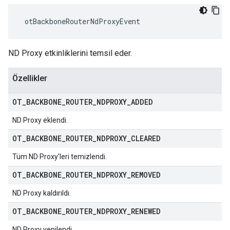
 otBackboneRouterNdProxyEvent
ND Proxy etkinliklerini temsil eder.
Özellikler
OT
_
BACKBONE
_
ROUTER
_
NDPROXY
_
ADDED
ND Proxy eklendi.
OT
_
BACKBONE
_
ROUTER
_
NDPROXY
_
CLEARED
Tüm ND Proxy'leri temizlendi.
OT
_
BACKBONE
_
ROUTER
_
NDPROXY
_
REMOVED
ND Proxy kaldırıldı.
OT
_
BACKBONE
_
ROUTER
_
NDPROXY
_
RENEWED
ND Proxy yenilendi.