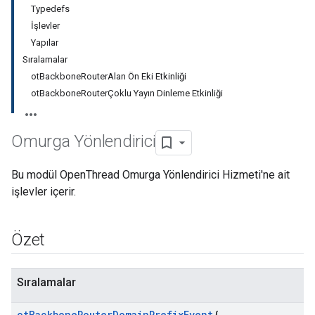
Typedefs
İşlevler
Yapılar
Sıralamalar
otBackboneRouterAlan Ön Eki Etkinliği
otBackboneRouterÇoklu Yayın Dinleme Etkinliği
Omurga Yönlendirici
Bu modül OpenThread Omurga Yönlendirici Hizmeti'ne ait
işlevler içerir.
Özet
Sıralamalar
ot
Backbone
Router
Domain
Prefix
Event
{