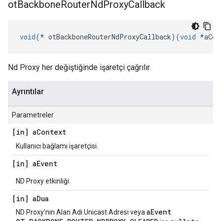
ot
Backbone
Router
Nd
Proxy
Callback
void
(*
 otBackboneRouterNdProxyCallback
)(
void
*
aCon
Nd Proxy her değiştiğinde işaretçi çağrılır.
Ayrıntılar
Parametreler
[in] a
Context
Kullanıcı bağlamı işaretçisi.
[in] a
Event
ND Proxy etkinliği.
[in] a
Dua
aEvent
ND Proxy'nin Alan Adı Unicast Adresi veya