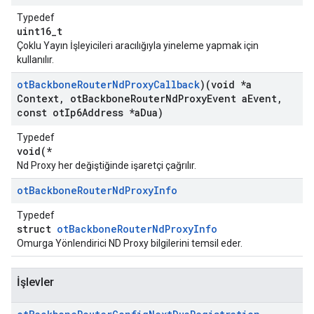
Typedef
uint16_t
Çoklu Yayın İşleyicileri aracılığıyla yineleme yapmak için
kullanılır.
ot
Backbone
Router
Nd
Proxy
Callback
)(void *a
Context
,
ot
Backbone
Router
Nd
Proxy
Event a
Event
,
const ot
Ip6Address *a
Dua)
Typedef
void(*
Nd Proxy her değiştiğinde işaretçi çağrılır.
ot
Backbone
Router
Nd
Proxy
Info
Typedef
struct
otBackboneRouterNdProxyInfo
Omurga Yönlendirici ND Proxy bilgilerini temsil eder.
İşlevler