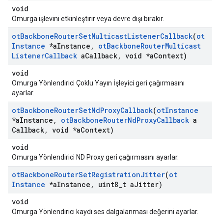
void
Omurga işlevini etkinleştirir veya devre dışı bırakır.
ot
Backbone
Router
Set
Multicast
Listener
Callback
(
ot
Instance
*a
Instance
,
ot
Backbone
Router
Multicast
Listener
Callback
a
Callback
,
void *a
Context)
void
Omurga Yönlendirici Çoklu Yayın İşleyici geri çağırmasını
ayarlar.
ot
Backbone
Router
Set
Nd
Proxy
Callback
(
ot
Instance
*a
Instance
,
ot
Backbone
Router
Nd
Proxy
Callback
a
Callback
,
void *a
Context)
void
Omurga Yönlendirici ND Proxy geri çağırmasını ayarlar.
ot
Backbone
Router
Set
Registration
Jitter
(
ot
Instance
*a
Instance
,
uint8
_
t a
Jitter)
void
Omurga Yönlendirici kaydı ses dalgalanması değerini ayarlar.