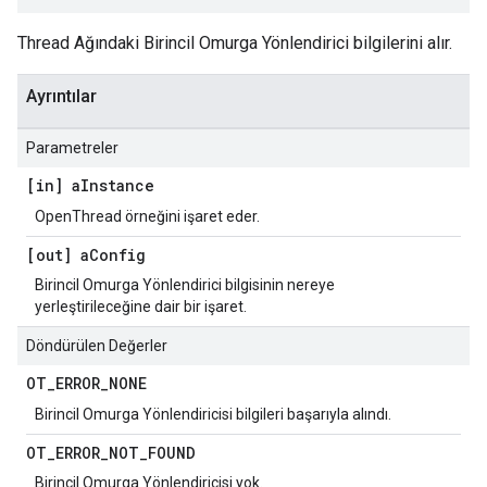
Thread Ağındaki Birincil Omurga Yönlendirici bilgilerini alır.
Ayrıntılar
Parametreler
[in] a
Instance
OpenThread örneğini işaret eder.
[out] a
Config
Birincil Omurga Yönlendirici bilgisinin nereye
yerleştirileceğine dair bir işaret.
Döndürülen Değerler
OT
_
ERROR
_
NONE
Birincil Omurga Yönlendiricisi bilgileri başarıyla alındı.
OT
_
ERROR
_
NOT
_
FOUND
Birincil Omurga Yönlendiricisi yok.