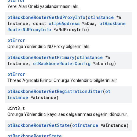
otError
Yerel Alan Öneki yapılandırmasını alır.
ot
Backbone
Router
Get
Nd
Proxy
Info
(
ot
Instance
*a
Instance
,
const
ot
Ip6Address
*a
Dua
,
ot
Backbone
Router
Nd
Proxy
Info
*a
Nd
Proxy
Info)
otError
Omurga Yönlendirici ND Proxy bilgilerini alır.
ot
Backbone
Router
Get
Primary
(
ot
Instance
*a
Instance
,
ot
Backbone
Router
Config
*a
Config)
otError
Thread Ağındaki Birincil Omurga Yönlendirici bilgilerini alır.
ot
Backbone
Router
Get
Registration
Jitter
(
ot
Instance
*a
Instance)
uint8_t
Omurga Yönlendirici kaydı ses dalgalanması değerini döndürür.
ot
Backbone
Router
Get
State
(
ot
Instance
*a
Instance)
otBackboneRouterState