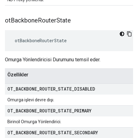
ot
Backbone
Router
State
 otBackboneRouterState
Omurga Yönlendiricisi Durumunu temsil eder.
Özellikler
OT
_
BACKBONE
_
ROUTER
_
STATE
_
DISABLED
Omurga işlevi devre dışı.
OT
_
BACKBONE
_
ROUTER
_
STATE
_
PRIMARY
Birincil Omurga Yönlendirici.
OT
_
BACKBONE
_
ROUTER
_
STATE
_
SECONDARY