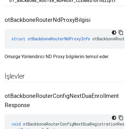
OT_BACKBONE_ROUTER_NDPROXY_CLEARED
nullptr
ise
.
ot
Backbone
Router
Nd
Proxy
Bilgisi
struct
otBackboneRouterNdProxyInfo
 otBackboneRoute
Omurga Yönlendirici ND Proxy bilgilerini temsil eder.
İşlevler
ot
Backbone
Router
Config
Next
Dua
Enrollment
Response
void
 otBackboneRouterConfigNextDuaRegistrationRespo