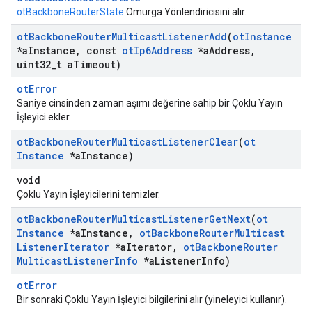
otBackboneRouterState
Omurga Yönlendiricisini alır.
ot
Backbone
Router
Multicast
Listener
Add
(
ot
Instance
*a
Instance
,
const
ot
Ip6Address
*a
Address
,
uint32
_
t a
Timeout)
otError
Saniye cinsinden zaman aşımı değerine sahip bir Çoklu Yayın
İşleyici ekler.
ot
Backbone
Router
Multicast
Listener
Clear
(
ot
Instance
*a
Instance)
void
Çoklu Yayın İşleyicilerini temizler.
ot
Backbone
Router
Multicast
Listener
Get
Next
(
ot
Instance
*a
Instance
,
ot
Backbone
Router
Multicast
Listener
Iterator
*a
Iterator
,
ot
Backbone
Router
Multicast
Listener
Info
*a
Listener
Info)
otError
Bir sonraki Çoklu Yayın İşleyici bilgilerini alır (yineleyici kullanır).