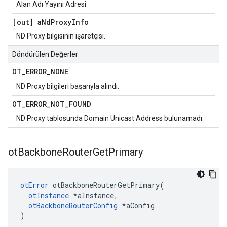
Alan Adı Yayını Adresi.
[out] a
Nd
Proxy
Info
ND Proxy bilgisinin işaretçisi.
Döndürülen Değerler
OT
_
ERROR
_
NONE
ND Proxy bilgileri başarıyla alındı.
OT
_
ERROR
_
NOT
_
FOUND
ND Proxy tablosunda Domain Unicast Address bulunamadı.
ot
Backbone
Router
Get
Primary
otError
 otBackboneRouterGetPrimary
(
otInstance
*
aInstance
,
otBackboneRouterConfig
*
aConfig
)