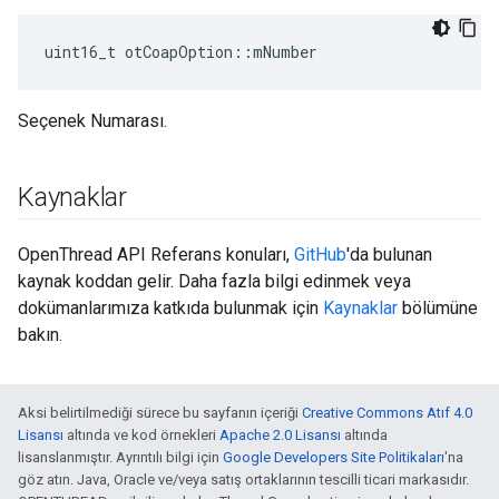
uint16_t otCoapOption
::
mNumber
Seçenek Numarası.
Kaynaklar
OpenThread API Referans konuları,
GitHub
'da bulunan
kaynak koddan gelir. Daha fazla bilgi edinmek veya
dokümanlarımıza katkıda bulunmak için
Kaynaklar
bölümüne
bakın.
Aksi belirtilmediği sürece bu sayfanın içeriği
Creative Commons Atıf 4.0
Lisansı
altında ve kod örnekleri
Apache 2.0 Lisansı
altında
lisanslanmıştır. Ayrıntılı bilgi için
Google Developers Site Politikaları
'na
göz atın. Java, Oracle ve/veya satış ortaklarının tescilli ticari markasıdır.