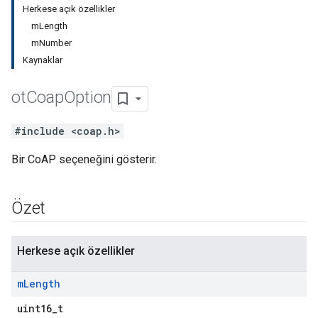
Herkese açık özellikler
mLength
mNumber
Kaynaklar
ot
Coap
Option
#include <coap.h>
Bir CoAP seçeneğini gösterir.
Özet
Herkese açık özellikler
m
Length
uint16_t