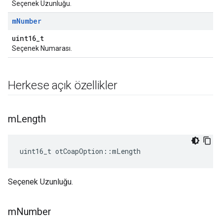
Seçenek Uzunluğu.
m
Number
uint16_t
Seçenek Numarası.
Herkese açık özellikler
m
Length
uint16_t otCoapOption
::
mLength
Seçenek Uzunluğu.
m
Number