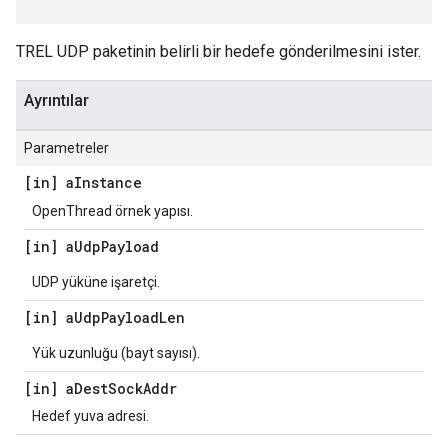
TREL UDP paketinin belirli bir hedefe gönderilmesini ister.
Ayrıntılar
Parametreler
[in] a
Instance
OpenThread örnek yapısı.
[in] a
Udp
Payload
UDP yüküne işaretçi.
[in] a
Udp
Payload
Len
Yük uzunluğu (bayt sayısı).
[in] a
Dest
Sock
Addr
Hedef yuva adresi.