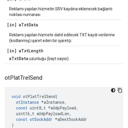
Reklamı yapılan hizmetin SRV kaydına eklenecek bağlantı
noktası numarası.
[in] a
Txt
Data
Reklamı yapılan hizmete dahil edilecek TXT kaydı verilerine
(kodlanmış) işaret eden bir işaretçi.
[in] a
Txt
Length
aTxtData
uzunluğu (bayt sayısı).
ot
Plat
Trel
Send
void
 otPlatTrelSend
(
otInstance
*
aInstance
,
const
 uint8_t 
*
aUdpPayload
,
  uint16_t aUdpPayloadLen
,
const
otSockAddr
*
aDestSockAddr
)