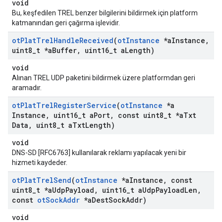
void
Bu, keşfedilen TREL benzer bilgilerini bildirmek için platform
katmanından geri çağırma işlevidir.
ot
Plat
Trel
Handle
Received
(
ot
Instance
*a
Instance
,
uint8
_
t *a
Buffer
,
uint16
_
t a
Length)
void
Alınan TREL UDP paketini bildirmek üzere platformdan geri
aramadır.
ot
Plat
Trel
Register
Service
(
ot
Instance
*a
Instance
,
uint16
_
t a
Port
,
const uint8
_
t *a
Txt
Data
,
uint8
_
t a
Txt
Length)
void
DNS-SD [RFC6763] kullanılarak reklamı yapılacak yeni bir
hizmeti kaydeder.
ot
Plat
Trel
Send
(
ot
Instance
*a
Instance
,
const
uint8
_
t *a
Udp
Payload
,
uint16
_
t a
Udp
Payload
Len
,
const
ot
Sock
Addr
*a
Dest
Sock
Addr)
void