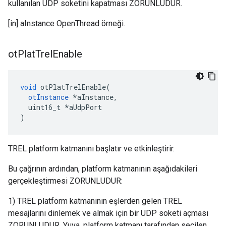
kullanılan UDP soketini kapatması ZORUNLUDUR.
[in] aInstance OpenThread örneği.
ot
Plat
Trel
Enable
void
 otPlatTrelEnable
(
otInstance
*
aInstance
,
  uint16_t 
*
aUdpPort
)
TREL platform katmanını başlatır ve etkinleştirir.
Bu çağrının ardından, platform katmanının aşağıdakileri
gerçekleştirmesi ZORUNLUDUR:
1) TREL platform katmanının eşlerden gelen TREL
mesajlarını dinlemek ve almak için bir UDP soketi açması
ZORUNLUDUR. Yuva, platform katmanı tarafından seçilen