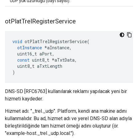
UDP yük uzunluğu (bayt sayısı).
ot
Plat
Trel
Register
Service
void
 otPlatTrelRegisterService
(
otInstance
*
aInstance
,
  uint16_t aPort
,
const
 uint8_t 
*
aTxtData
,
  uint8_t aTxtLength
)
DNS-SD [RFC6763] kullanılarak reklamı yapılacak yeni bir
hizmeti kaydeder.
Hizmet adı: "_trel._udp". Platform, kendi ana makine adını
kullanmalıdır. Bu ad, hizmet adı ve yerel DNS-SD alan adıyla
birleştirildiğinde tam hizmet örneği adını oluşturur (ör.
"example-host._trel._udp.local.").