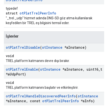
typedef
struct
otPlatTrelPeerInfo
"_trel._udp" hizmet adında DNS-SD göz atma kullanılarak
keşfedilen bir TREL eş bilgisini temsil eder.
İşlevler
ot
Plat
Trel
Disable
(
ot
Instance
*a
Instance)
void
TREL platform katmanını devre dışı bırakır.
ot
Plat
Trel
Enable
(
ot
Instance
*a
Instance
,
uint16
_
t
*a
Udp
Port)
void
TREL platform katmanını başlatır ve etkinleştirir.
ot
Plat
Trel
Handle
Discovered
Peer
Info
(
ot
Instance
*a
Instance
,
const
ot
Plat
Trel
Peer
Info
*a
Info)