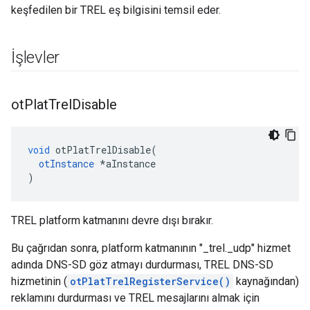
keşfedilen bir TREL eş bilgisini temsil eder.
İşlevler
ot
Plat
Trel
Disable
void
 otPlatTrelDisable
(
otInstance
*
aInstance
)
TREL platform katmanını devre dışı bırakır.
Bu çağrıdan sonra, platform katmanının "_trel._udp" hizmet
adında DNS-SD göz atmayı durdurması, TREL DNS-SD
hizmetinin (
otPlatTrelRegisterService()
kaynağından)
reklamını durdurması ve TREL mesajlarını almak için