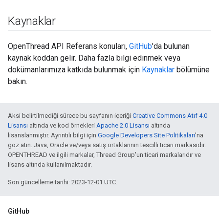
Kaynaklar
OpenThread API Referans konuları,
GitHub
'da bulunan
kaynak koddan gelir. Daha fazla bilgi edinmek veya
dokümanlarımıza katkıda bulunmak için
Kaynaklar
bölümüne
bakın.
Aksi belirtilmediği sürece bu sayfanın içeriği
Creative Commons Atıf 4.0
Lisansı
altında ve kod örnekleri
Apache 2.0 Lisansı
altında
lisanslanmıştır. Ayrıntılı bilgi için
Google Developers Site Politikaları
'na
göz atın. Java, Oracle ve/veya satış ortaklarının tescilli ticari markasıdır.
OPENTHREAD ve ilgili markalar, Thread Group'un ticari markalarıdır ve
lisans altında kullanılmaktadır.
Son güncelleme tarihi: 2023-12-01 UTC.
GitHub