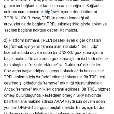
geçici bir bağlantı noktası numarasına bağlıdır. Bağlantı
noktası numarasının
aUdpPort
içinde döndürülmesi
ZORUNLUDUR. Yuva, TREL'in destekleneceği ağ
arayüzlerine de bağlıdır. TREL etkinleştirildiğinde soket ve
seçilen bağlantı noktası geçerli kalmalıdır.
2) Platform katmanı, TREL'i destekleyen diğer cihazları
keşfetmek için yerel tarama alan adındaki "_trel._udp"
hizmet adında devam eden bir DNS-SD göz atma işlemi
başlatmalıdır. Devam eden göz atma işlemi iki farklı etkinlik
türü oluşturur: "etkinlik ekleme" ve "kaldırma" etkinlikleri.
Göz atma başlatıldığında, geçerli olarak ağda bulunan her
TREL eşleme için bir "add" etkinliği oluşturur. Bir TREL eşi
çevrimdışı olduğunda "remove" etkinliği oluşturulmalıdır.
Ancak "remove" etkinlikleri garanti edilmez. Bir TREL hizmet
örneği bulunduğunda, keşfedilen örneğin SRV kaydında
belirtilen ana makine adında AAAA kaydı için devam eden
yeni bir DNS-SD sorgusu başlatılmalıdır. Bir eş için birden
fazla ana makine IPv6 adresi bulunursa tüm adresler