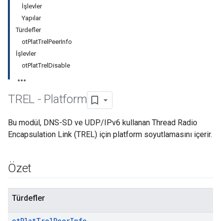
İşlevler
Yapılar
Türdefler
otPlatTrelPeerInfo
İşlevler
otPlatTrelDisable
TREL - Platform
Bu modül, DNS-SD ve UDP/IPv6 kullanan Thread Radio
Encapsulation Link (TREL) için platform soyutlamasını içerir.
Özet
Türdefler
ot
Plat
Trel
Peer
Info