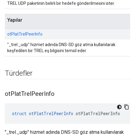
TREL UDP paketinin belirli bir hedefe gönderilmesini ister.
Yapılar
otPlatTrelPeerInfo
"_trel._udp" hizmet adında DNS-SD göz atma kullanılarak
keşfedilen bir TREL eş bilgisini temsil eder.
Türdefler
ot
Plat
Trel
Peer
Info
struct
otPlatTrelPeerInfo
 otPlatTrelPeerInfo
"_trel._udp" hizmet adında DNS-SD göz atma kullanılarak