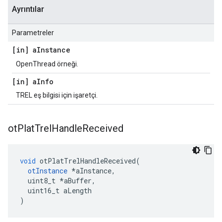
Ayrıntılar
Parametreler
[in] a
Instance
OpenThread örneği.
[in] a
Info
TREL eş bilgisi için işaretçi.
ot
Plat
Trel
Handle
Received
void
 otPlatTrelHandleReceived
(
otInstance
*
aInstance
,
  uint8_t 
*
aBuffer
,
  uint16_t aLength
)