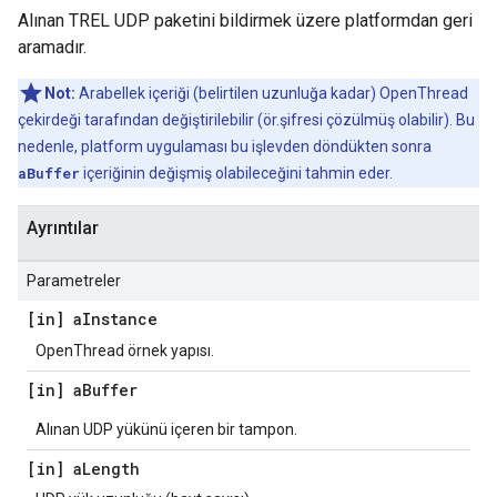
Alınan TREL UDP paketini bildirmek üzere platformdan geri
aramadır.
Not:
Arabellek içeriği (belirtilen uzunluğa kadar) OpenThread
çekirdeği tarafından değiştirilebilir (ör.şifresi çözülmüş olabilir). Bu
nedenle, platform uygulaması bu işlevden döndükten sonra
aBuffer
içeriğinin değişmiş olabileceğini tahmin eder.
Ayrıntılar
Parametreler
[in] a
Instance
OpenThread örnek yapısı.
[in] a
Buffer
Alınan UDP yükünü içeren bir tampon.
[in] a
Length