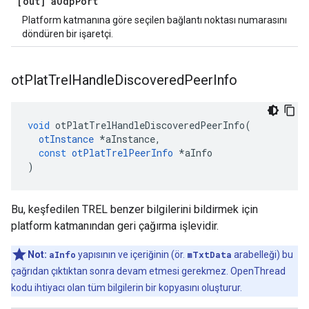
[out] a
Udp
Port
Platform katmanına göre seçilen bağlantı noktası numarasını
döndüren bir işaretçi.
ot
Plat
Trel
Handle
Discovered
Peer
Info
void
 otPlatTrelHandleDiscoveredPeerInfo
(
otInstance
*
aInstance
,
const
otPlatTrelPeerInfo
*
aInfo
)
Bu, keşfedilen TREL benzer bilgilerini bildirmek için
platform katmanından geri çağırma işlevidir.
Not:
aInfo
yapısının ve içeriğinin (ör.
mTxtData
arabelleği) bu
çağrıdan çıktıktan sonra devam etmesi gerekmez. OpenThread
kodu ihtiyacı olan tüm bilgilerin bir kopyasını oluşturur.