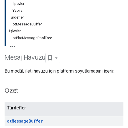
İşlevler
Yapılar
Türdefler
otMessageBuffer
İşlevler
otPlatMessagePoolFree
Mesaj Havuzu
Bu modül, ileti havuzu için platform soyutlamasını içerir.
Özet
Türdefler
ot
Message
Buffer