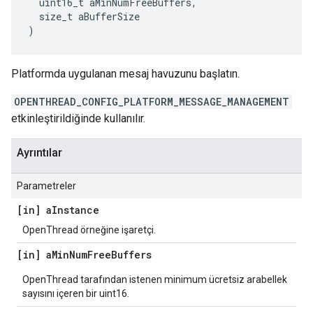
  uint16_t aMinNumFreeBuffers
,
  size_t aBufferSize
)
Platformda uygulanan mesaj havuzunu başlatın.
OPENTHREAD_CONFIG_PLATFORM_MESSAGE_MANAGEMENT
etkinleştirildiğinde kullanılır.
Ayrıntılar
Parametreler
[in] a
Instance
OpenThread örneğine işaretçi.
[in] a
Min
Num
Free
Buffers
OpenThread tarafından istenen minimum ücretsiz arabellek
sayısını içeren bir uint16.