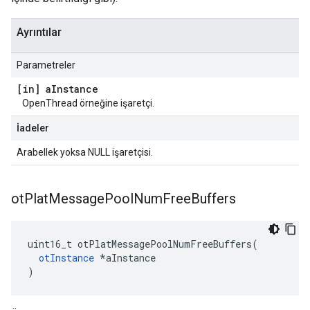
Ayrıntılar
Parametreler
[in] a
Instance
OpenThread örneğine işaretçi.
İadeler
Arabellek yoksa NULL işaretçisi.
ot
Plat
Message
Pool
Num
Free
Buffers
uint16_t otPlatMessagePoolNumFreeBuffers
(
otInstance
*
aInstance
)