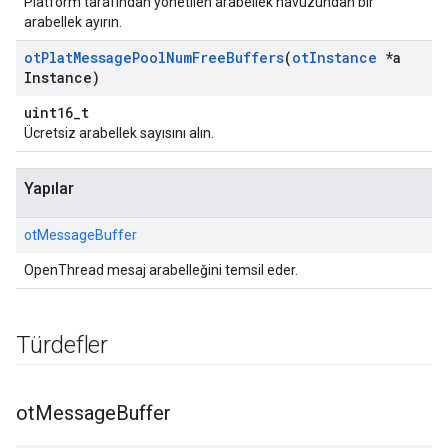
Platform tarafından yönetilen arabellek havuzundan bir
arabellek ayırın.
ot
Plat
Message
Pool
Num
Free
Buffers
(
ot
Instance
*a
Instance)
uint16_t
Ücretsiz arabellek sayısını alın.
Yapılar
otMessageBuffer
OpenThread mesaj arabelleğini temsil eder.
Türdefler
ot
Message
Buffer