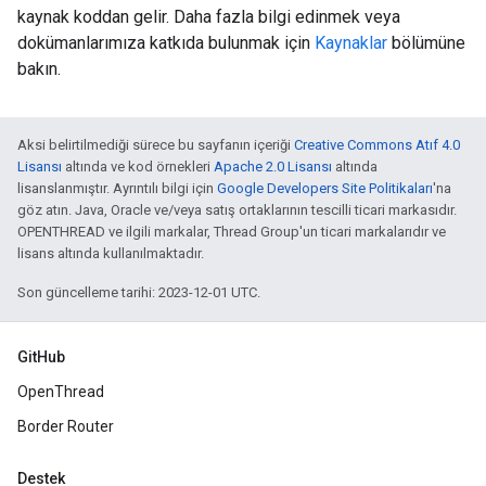
kaynak koddan gelir. Daha fazla bilgi edinmek veya
dokümanlarımıza katkıda bulunmak için
Kaynaklar
bölümüne
bakın.
Aksi belirtilmediği sürece bu sayfanın içeriği
Creative Commons Atıf 4.0
Lisansı
altında ve kod örnekleri
Apache 2.0 Lisansı
altında
lisanslanmıştır. Ayrıntılı bilgi için
Google Developers Site Politikaları
'na
göz atın. Java, Oracle ve/veya satış ortaklarının tescilli ticari markasıdır.
OPENTHREAD ve ilgili markalar, Thread Group'un ticari markalarıdır ve
lisans altında kullanılmaktadır.
Son güncelleme tarihi: 2023-12-01 UTC.
GitHub
OpenThread
Border Router
Destek