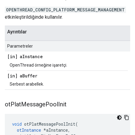
OPENTHREAD_CONFIG_PLATFORM_MESSAGE_MANAGEMENT
etkinleştirildiğinde kullanılır.
Ayrıntılar
Parametreler
[in] a
Instance
OpenThread örneğine işaretçi.
[in] a
Buffer
Serbest arabellek.
ot
Plat
Message
Pool
Init
void
 otPlatMessagePoolInit
(
otInstance
*
aInstance
,