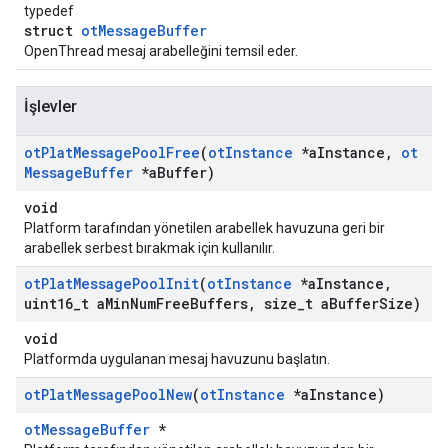
typedef
struct
otMessageBuffer
OpenThread mesaj arabelleğini temsil eder.
İşlevler
ot
Plat
Message
Pool
Free
(
ot
Instance
*a
Instance
,
ot
Message
Buffer
*a
Buffer)
void
Platform tarafından yönetilen arabellek havuzuna geri bir
arabellek serbest bırakmak için kullanılır.
ot
Plat
Message
Pool
Init
(
ot
Instance
*a
Instance
,
uint16
_
t a
Min
Num
Free
Buffers
,
size
_
t a
Buffer
Size)
void
Platformda uygulanan mesaj havuzunu başlatın.
ot
Plat
Message
Pool
New
(
ot
Instance
*a
Instance)
otMessageBuffer
*