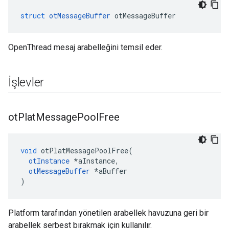
struct
otMessageBuffer
 otMessageBuffer
OpenThread mesaj arabelleğini temsil eder.
İşlevler
ot
Plat
Message
Pool
Free
void
 otPlatMessagePoolFree
(
otInstance
*
aInstance
,
otMessageBuffer
*
aBuffer
)
Platform tarafından yönetilen arabellek havuzuna geri bir
arabellek serbest bırakmak için kullanılır.