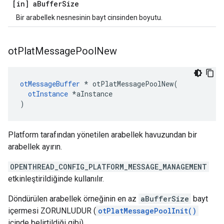
[in] a
Buffer
Size
Bir arabellek nesnesinin bayt cinsinden boyutu.
ot
Plat
Message
Pool
New
otMessageBuffer
*
 otPlatMessagePoolNew
(
otInstance
*
aInstance
)
Platform tarafından yönetilen arabellek havuzundan bir
arabellek ayırın.
OPENTHREAD_CONFIG_PLATFORM_MESSAGE_MANAGEMENT
etkinleştirildiğinde kullanılır.
Döndürülen arabellek örneğinin en az
aBufferSize
bayt
içermesi ZORUNLUDUR (
otPlatMessagePoolInit()
içinde belirtildiği gibi).