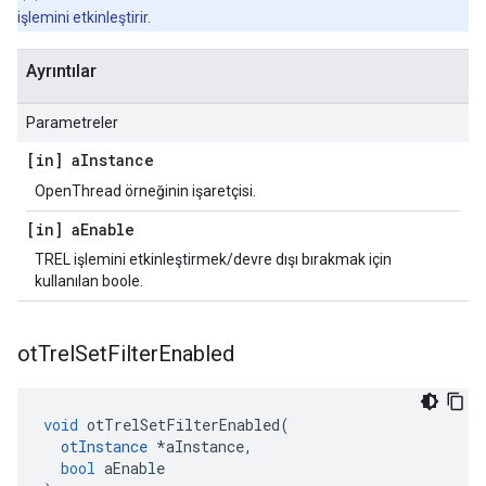
işlemini etkinleştirir.
Ayrıntılar
Parametreler
[in] a
Instance
OpenThread örneğinin işaretçisi.
[in] a
Enable
TREL işlemini etkinleştirmek/devre dışı bırakmak için
kullanılan boole.
ot
Trel
Set
Filter
Enabled
void
 otTrelSetFilterEnabled
(
otInstance
*
aInstance
,
bool
 aEnable