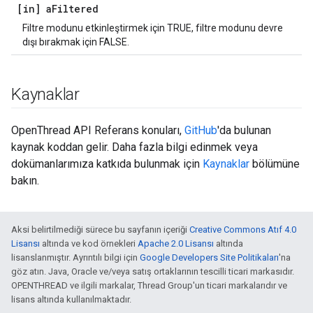
[in] a
Filtered
Filtre modunu etkinleştirmek için TRUE, filtre modunu devre
dışı bırakmak için FALSE.
Kaynaklar
OpenThread API Referans konuları,
GitHub
'da bulunan
kaynak koddan gelir. Daha fazla bilgi edinmek veya
dokümanlarımıza katkıda bulunmak için
Kaynaklar
bölümüne
bakın.
Aksi belirtilmediği sürece bu sayfanın içeriği
Creative Commons Atıf 4.0
Lisansı
altında ve kod örnekleri
Apache 2.0 Lisansı
altında
lisanslanmıştır. Ayrıntılı bilgi için
Google Developers Site Politikaları
'na
göz atın. Java, Oracle ve/veya satış ortaklarının tescilli ticari markasıdır.
OPENTHREAD ve ilgili markalar, Thread Group'un ticari markalarıdır ve
lisans altında kullanılmaktadır.