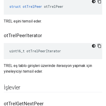
struct
otTrelPeer
 otTrelPeer
TREL eşini temsil eder.
ot
Trel
Peer
Iterator
uint16_t otTrelPeerIterator
TREL eş tablo girişleri üzerinde iterasyon yapmak için
yineleyiciyi temsil eder.
İşlevler
ot
Trel
Get
Next
Peer