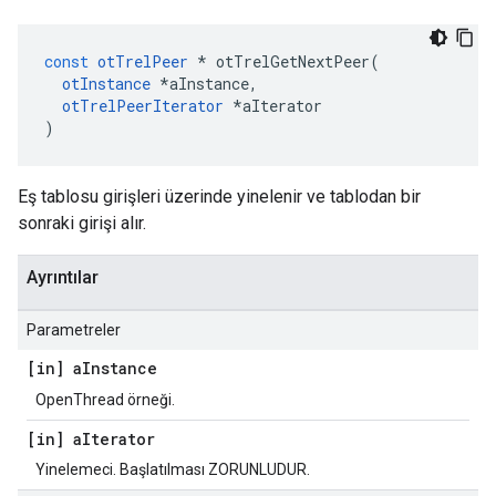
const
otTrelPeer
*
 otTrelGetNextPeer
(
otInstance
*
aInstance
,
otTrelPeerIterator
*
aIterator
)
Eş tablosu girişleri üzerinde yinelenir ve tablodan bir
sonraki girişi alır.
Ayrıntılar
Parametreler
[in] a
Instance
OpenThread örneği.
[in] a
Iterator
Yinelemeci. Başlatılması ZORUNLUDUR.