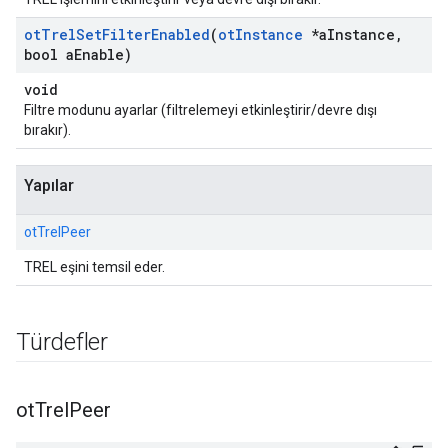
ot
Trel
Set
Filter
Enabled
(
ot
Instance
*a
Instance
,
bool a
Enable)
void
Filtre modunu ayarlar (filtrelemeyi etkinleştirir/devre dışı
bırakır).
Yapılar
otTrelPeer
TREL eşini temsil eder.
Türdefler
ot
Trel
Peer