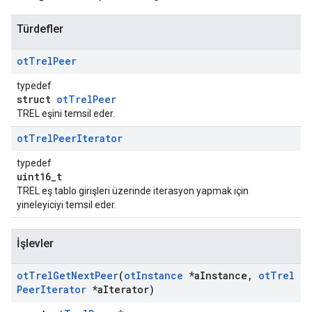
Türdefler
ot
Trel
Peer
typedef
struct
otTrelPeer
TREL eşini temsil eder.
ot
Trel
Peer
Iterator
typedef
uint16_t
TREL eş tablo girişleri üzerinde iterasyon yapmak için
yineleyiciyi temsil eder.
İşlevler
ot
Trel
Get
Next
Peer
(
ot
Instance
*a
Instance
,
ot
Trel
Peer
Iterator
*a
Iterator)