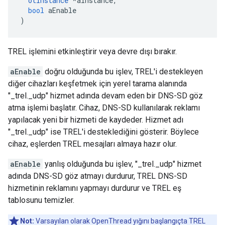
otInstance
*
aInstance
,
bool
 aEnable
)
TREL işlemini etkinleştirir veya devre dışı bırakır.
aEnable
doğru olduğunda bu işlev, TREL'i destekleyen
diğer cihazları keşfetmek için yerel tarama alanında
"_trel._udp" hizmet adında devam eden bir DNS-SD göz
atma işlemi başlatır. Cihaz, DNS-SD kullanılarak reklamı
yapılacak yeni bir hizmeti de kaydeder. Hizmet adı
"_trel._udp" ise TREL'i desteklediğini gösterir. Böylece
cihaz, eşlerden TREL mesajları almaya hazır olur.
aEnable
yanlış olduğunda bu işlev, "_trel._udp" hizmet
adında DNS-SD göz atmayı durdurur, TREL DNS-SD
hizmetinin reklamını yapmayı durdurur ve TREL eş
tablosunu temizler.
Not:
Varsayılan olarak OpenThread yığını başlangıçta TREL