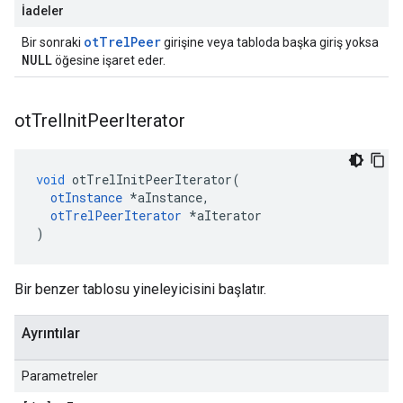
İadeler
otTrelPeer
Bir sonraki
girişine veya tabloda başka giriş yoksa
NULL
öğesine işaret eder.
ot
Trel
Init
Peer
Iterator
void
 otTrelInitPeerIterator
(
otInstance
*
aInstance
,
otTrelPeerIterator
*
aIterator
)
Bir benzer tablosu yineleyicisini başlatır.
Ayrıntılar
Parametreler