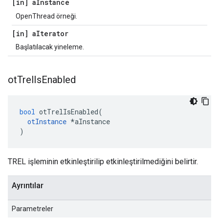
[in] a
Instance
OpenThread örneği.
[in] a
Iterator
Başlatılacak yineleme.
ot
Trel
Is
Enabled
bool
 otTrelIsEnabled
(
otInstance
*
aInstance
)
TREL işleminin etkinleştirilip etkinleştirilmediğini belirtir.
Ayrıntılar
Parametreler