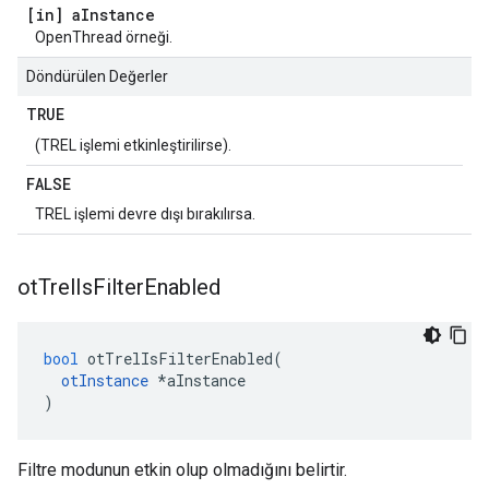
[in] a
Instance
OpenThread örneği.
Döndürülen Değerler
TRUE
(TREL işlemi etkinleştirilirse).
FALSE
TREL işlemi devre dışı bırakılırsa.
ot
Trel
Is
Filter
Enabled
bool
 otTrelIsFilterEnabled
(
otInstance
*
aInstance
)
Filtre modunun etkin olup olmadığını belirtir.