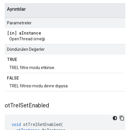
Ayrıntılar
Parametreler
[in] a
Instance
OpenThread örneği.
Döndürülen Değerler
TRUE
TREL filtre modu etkinse.
FALSE
TREL filtresi modu devre dışıysa.
ot
Trel
Set
Enabled
void
 otTrelSetEnabled
(