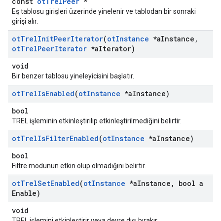
const
otTrelPeer
*
Eş tablosu girişleri üzerinde yinelenir ve tablodan bir sonraki
girişi alır.
ot
Trel
Init
Peer
Iterator
(
ot
Instance
*a
Instance
,
ot
Trel
Peer
Iterator
*a
Iterator)
void
Bir benzer tablosu yineleyicisini başlatır.
ot
Trel
Is
Enabled
(
ot
Instance
*a
Instance)
bool
TREL işleminin etkinleştirilip etkinleştirilmediğini belirtir.
ot
Trel
Is
Filter
Enabled
(
ot
Instance
*a
Instance)
bool
Filtre modunun etkin olup olmadığını belirtir.
ot
Trel
Set
Enabled
(
ot
Instance
*a
Instance
,
bool a
Enable)
void
TREL işlemini etkinleştirir veya devre dışı bırakır.