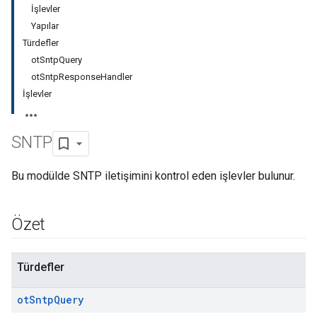
İşlevler
Yapılar
Türdefler
otSntpQuery
otSntpResponseHandler
İşlevler
SNTP
Bu modülde SNTP iletişimini kontrol eden işlevler bulunur.
Özet
Türdefler
ot
Sntp
Query