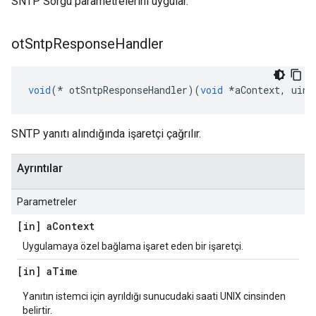
SNTP Sorgu parametrelerini uygular.
ot
Sntp
Response
Handler
void
(*
 otSntpResponseHandler
)(
void
*
aContext
,
 uint
SNTP yanıtı alındığında işaretçi çağrılır.
Ayrıntılar
Parametreler
[in] a
Context
Uygulamaya özel bağlama işaret eden bir işaretçi.
[in] a
Time
Yanıtın istemci için ayrıldığı sunucudaki saati UNIX cinsinden
belirtir.