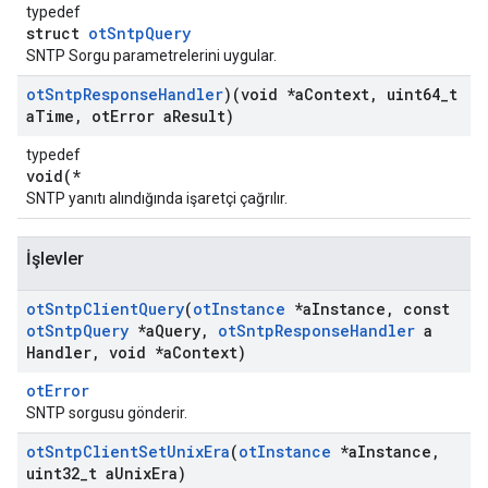
typedef
struct
otSntpQuery
SNTP Sorgu parametrelerini uygular.
ot
Sntp
Response
Handler
)(void *a
Context
,
uint64
_
t
a
Time
,
ot
Error a
Result)
typedef
void(*
SNTP yanıtı alındığında işaretçi çağrılır.
İşlevler
ot
Sntp
Client
Query
(
ot
Instance
*a
Instance
,
const
ot
Sntp
Query
*a
Query
,
ot
Sntp
Response
Handler
a
Handler
,
void *a
Context)
otError
SNTP sorgusu gönderir.
ot
Sntp
Client
Set
Unix
Era
(
ot
Instance
*a
Instance
,
uint32
_
t a
Unix
Era)