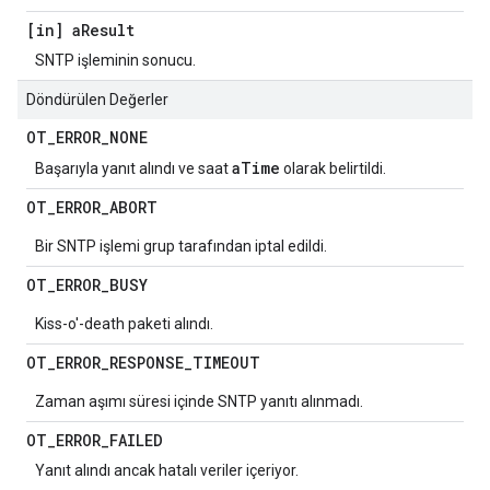
[in] a
Result
SNTP işleminin sonucu.
Döndürülen Değerler
OT
_
ERROR
_
NONE
aTime
Başarıyla yanıt alındı ve saat
olarak belirtildi.
OT
_
ERROR
_
ABORT
Bir SNTP işlemi grup tarafından iptal edildi.
OT
_
ERROR
_
BUSY
Kiss-o'-death paketi alındı.
OT
_
ERROR
_
RESPONSE
_
TIMEOUT
Zaman aşımı süresi içinde SNTP yanıtı alınmadı.
OT
_
ERROR
_
FAILED
Yanıt alındı ancak hatalı veriler içeriyor.