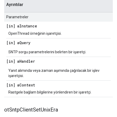
Ayrıntılar
Parametreler
[in] a
Instance
OpenThread örneğinin işaretçisi.
[in] a
Query
SNTP sorgu parametrelerini belirten bir işaretçi.
[in] a
Handler
Yanıt alımında veya zaman aşımında çağrılacak bir işlev
işaretçisi.
[in] a
Context
Rastgele bağlam bilgilerine yönlendiren bir işaretçi.
ot
Sntp
Client
Set
Unix
Era