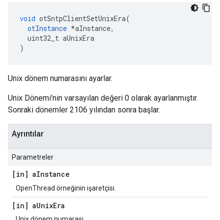
void
 otSntpClientSetUnixEra
(
otInstance
*
aInstance
,
  uint32_t aUnixEra
)
Unix dönem numarasını ayarlar.
Unix Dönemi'nin varsayılan değeri 0 olarak ayarlanmıştır.
Sonraki dönemler 2106 yılından sonra başlar.
Ayrıntılar
Parametreler
[in] a
Instance
OpenThread örneğinin işaretçisi.
[in] a
Unix
Era
Unix dönem numarası.