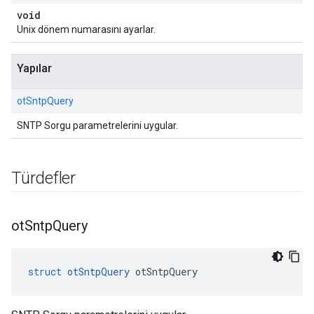
void
Unix dönem numarasını ayarlar.
Yapılar
otSntpQuery
SNTP Sorgu parametrelerini uygular.
Türdefler
ot
Sntp
Query
struct
otSntpQuery
 otSntpQuery