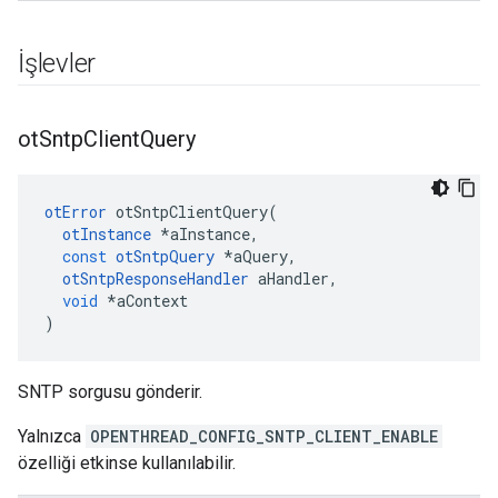
İşlevler
ot
Sntp
Client
Query
otError
 otSntpClientQuery
(
otInstance
*
aInstance
,
const
otSntpQuery
*
aQuery
,
otSntpResponseHandler
 aHandler
,
void
*
aContext
)
SNTP sorgusu gönderir.
Yalnızca
OPENTHREAD_CONFIG_SNTP_CLIENT_ENABLE
özelliği etkinse kullanılabilir.