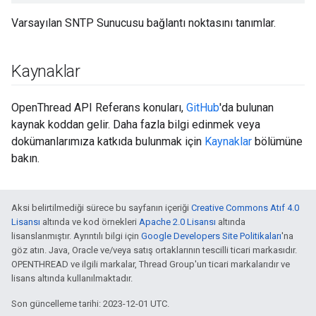
Varsayılan SNTP Sunucusu bağlantı noktasını tanımlar.
Kaynaklar
OpenThread API Referans konuları,
GitHub
'da bulunan
kaynak koddan gelir. Daha fazla bilgi edinmek veya
dokümanlarımıza katkıda bulunmak için
Kaynaklar
bölümüne
bakın.
Aksi belirtilmediği sürece bu sayfanın içeriği
Creative Commons Atıf 4.0
Lisansı
altında ve kod örnekleri
Apache 2.0 Lisansı
altında
lisanslanmıştır. Ayrıntılı bilgi için
Google Developers Site Politikaları
'na
göz atın. Java, Oracle ve/veya satış ortaklarının tescilli ticari markasıdır.
OPENTHREAD ve ilgili markalar, Thread Group'un ticari markalarıdır ve
lisans altında kullanılmaktadır.
Son güncelleme tarihi: 2023-12-01 UTC.