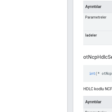
Ayrıntılar
Parametreler
İadeler
ot
Ncp
Hdlc
S
int
(*
 otNcp
HDLC kodlu NCP v
Ayrıntılar