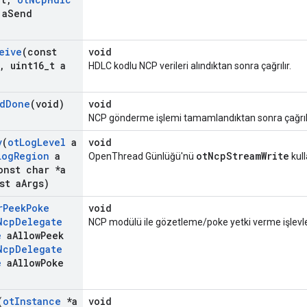
a
Send
eive
(const
void
,
uint16
_
t a
HDLC kodlu NCP verileri alındıktan sonra çağrılır.
d
Done
(void)
void
NCP gönderme işlemi tamamlandıktan sonra çağrılı
v
(
ot
Log
Level
a
void
Log
Region
a
otNcpStreamWrite
OpenThread Günlüğü'nü
kull
nst char *a
st a
Args)
r
Peek
Poke
void
Ncp
Delegate
NCP modülü ile gözetleme/poke yetki verme işlevle
e
a
Allow
Peek
Ncp
Delegate
e
a
Allow
Poke
(
ot
Instance
*a
void