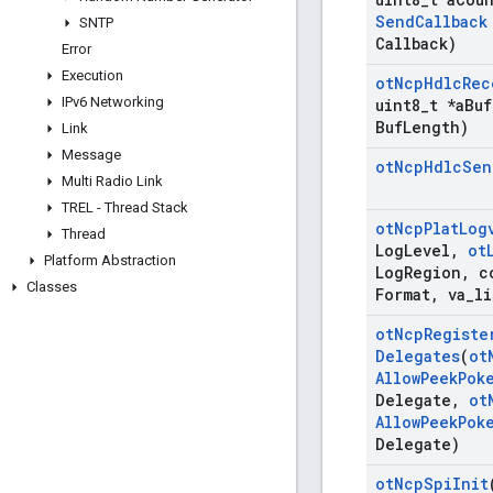
Send
Callback
SNTP
Callback)
Error
Execution
ot
Ncp
Hdlc
Rec
IPv6 Networking
uint8
_
t *a
Buf
Buf
Length)
Link
Message
ot
Ncp
Hdlc
Sen
Multi Radio Link
TREL - Thread Stack
ot
Ncp
Plat
Log
Thread
Log
Level
,
ot
Platform Abstraction
Log
Region
,
co
Classes
Format
,
va
_
li
ot
Ncp
Registe
Delegates
(
ot
Allow
Peek
Pok
Delegate
,
ot
Allow
Peek
Pok
Delegate)
ot
Ncp
Spi
Init