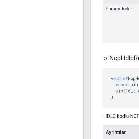
Parametreler
ot
Ncp
Hdlc
R
void
 otNcpH
const
 uin
  uint16_t 
)
HDLC kodlu NCP ve
Ayrıntılar