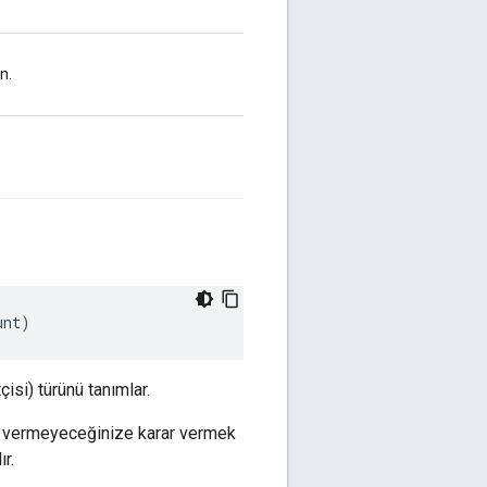
n.
unt
)
isi) türünü tanımlar.
ip vermeyeceğinize karar vermek
r.