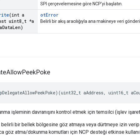
SPI çerçevelemesine göre NCP'yi başlatın.
rite
(int a
otError
st uint8
_
t *a
Belirli bir akış aracılığıyla ana makineye veri gönderi
a
Data
Len)
ate
Allow
Peek
Poke
pDelegateAllowPeekPoke
)(
uint32_t aAddress
,
 uint16_t aCo
a işleminin davranışını kontrol etmek için temsilci (işlev işaretç
, belirli bir bellek bölgesine göz atmaya veya dürtmeye izin ver
ısaca göz atma/dokunma komutları için NCP desteği etkinse kullanılı