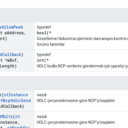
e
Allow
Peek
typedef
t a
Address
,
bool(*
nt)
Gözetleme/dokunma işleminin davranışını kontrol etm
türünü tanımlar.
d
Callback
)
typedef
_
t *a
Buf
,
int(*
Length)
HDLC kodlu NCP verilerini göndermek için işaretçi çağ
t
(
ot
Instance
void
ot
Ncp
Hdlc
Send
HDLC çerçevelemesine göre NCP'yi başlatın.
nd
Callback)
t
Multi
(
ot
void
Instance
,
HDLC çerçevelemesine göre NCP'yi başlatın.
nt
,
ot
Ncp
Hdlc