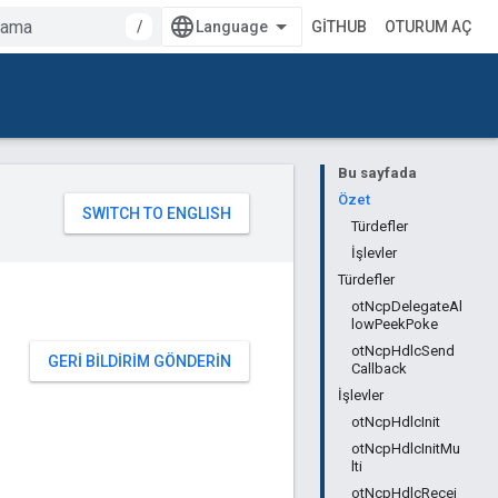
/
GITHUB
OTURUM AÇ
Bu sayfada
Özet
Türdefler
İşlevler
Türdefler
otNcpDelegateAl
lowPeekPoke
otNcpHdlcSend
GERI BILDIRIM GÖNDERIN
Callback
İşlevler
otNcpHdlcInit
otNcpHdlcInitMu
lti
otNcpHdlcRecei