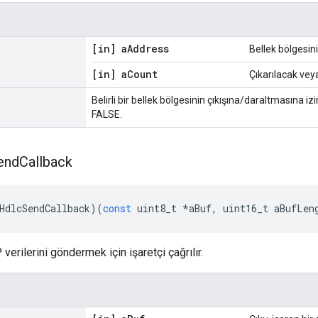
[in] a
Address
Bellek bölgesin
[in] a
Count
Çıkarılacak veya
Belirli bir bellek bölgesinin çıkışına/daraltmasına i
FALSE.
end
Callback
HdlcSendCallback
)(
const
 uint8_t 
*
aBuf
,
 uint16_t aBufLen
erilerini göndermek için işaretçi çağrılır.