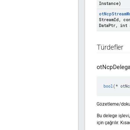
Instance)
ot
Ncp
Stream
W
Stream
Id
,
con
Data
Ptr
,
int 
Türdefler
ot
Ncp
Deleg
bool
(*
 otNc
Gözetleme/dokunm
Bu delege işlevi
için çağrılır. K