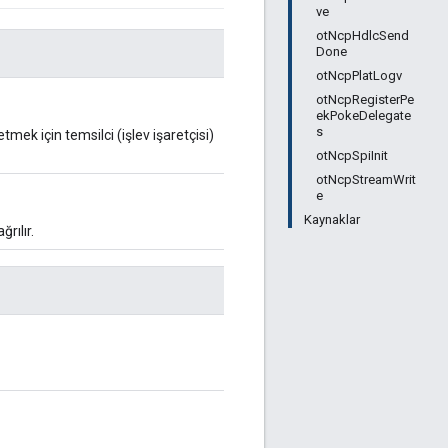
ve
otNcpHdlcSend
Done
otNcpPlatLogv
otNcpRegisterPe
ekPokeDelegate
s
ek için temsilci (işlev işaretçisi)
otNcpSpiInit
otNcpStreamWrit
e
Kaynaklar
rılır.