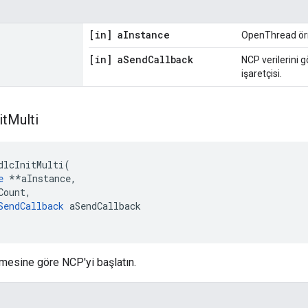
[in] a
Instance
OpenThread örn
[in] a
Send
Callback
NCP verilerini g
işaretçisi.
it
Multi
dlcInitMulti
(
e
**
aInstance
,
Count
,
SendCallback
 aSendCallback
esine göre NCP'yi başlatın.