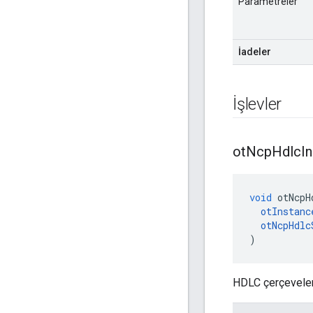
Parametreler
İadeler
İşlevler
ot
Ncp
Hdlc
In
void
 otNcpH
otInstanc
otNcpHdlc
)
HDLC çerçevelem