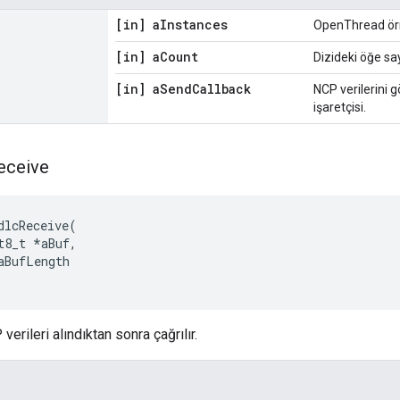
[in] a
Instances
OpenThread örne
[in] a
Count
Dizideki öğe say
[in] a
Send
Callback
NCP verilerini g
işaretçisi.
eceive
dlcReceive
(
t8_t 
*
aBuf
,
aBufLength
rileri alındıktan sonra çağrılır.