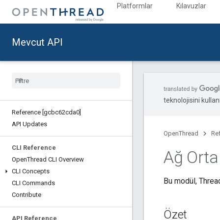
Platformlar
Kılavuzlar
Mevcut API
teknolojisini kullan
Reference [gcbc62cda0]
API Updates
OpenThread
Re
CLI Reference
Ağ Orta
Open
Thread CLI Overview
CLI Concepts
Bu modül, Thread 
CLI Commands
Contribute
Özet
API Reference