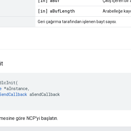
[in] a
Buf
Çıkış içeren bir 
[in] a
Buf
Length
Arabelleğe kayd
Geri çağırma tarafından işlenen bayt sayısı.
it
dlcInit
(
e
*
aInstance
,
SendCallback
 aSendCallback
esine göre NCP'yi başlatın.