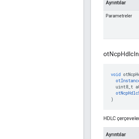
Ayrıntılar
Parametreler
ot
Ncp
Hdlc
In
void
 otNcpH
otInstanc
  uint8_t a
otNcpHdlc
)
HDLC çerçevelem
Ayrıntılar