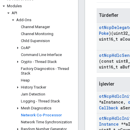
Modules
API
Türdefler
Add-Ons
Channel Manager
ot
Ncp
Delegat
Poke
)(uint32
_
Channel Monitoring
uint16
_
t a
Cou
Child Supervision
Co
AP
Command Line Interface
ot
Ncp
Hdlc
Sen
(const uint8
Crypto - Thread Stack
uint16
_
t a
Buf
Factory Diagnostics - Thread
Stack
Heap
İşlevler
History Tracker
Jam Detection
ot
Ncp
Hdlc
Ini
Logging - Thread Stack
*a
Instance
,
Callback
a
Se
Mesh Diagnostics
Network Co-Processor
ot
Ncp
Hdlc
Ini
Network Time Synchronization
Instance
**a
Random Number Generator
uint8
_
t a
Cou