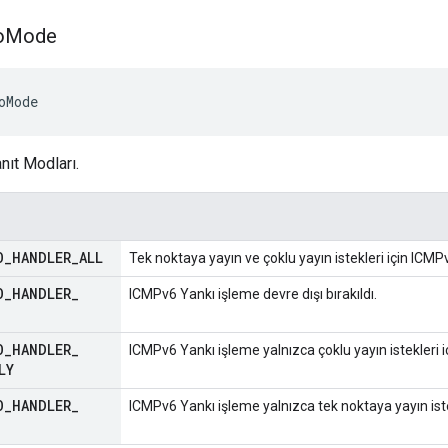
o
Mode
oMode
ıt Modları.
O
_
HANDLER
_
ALL
Tek noktaya yayın ve çoklu yayın istekleri için ICMPv6
O
_
HANDLER
_
ICMPv6 Yankı işleme devre dışı bırakıldı.
O
_
HANDLER
_
ICMPv6 Yankı işleme yalnızca çoklu yayın istekleri içi
LY
O
_
HANDLER
_
ICMPv6 Yankı işleme yalnızca tek noktaya yayın istekle