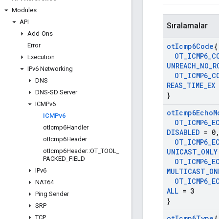
Modules
API
Sıralamalar
Add-Ons
Error
ot
Icmp6Code
{
OT
_
ICMP6
_
C
Execution
UNREACH
_
NO
_
R
IPv6 Networking
OT
_
ICMP6
_
C
DNS
REAS
_
TIME
_
EX
DNS-SD Server
}
ICMPv6
ot
Icmp6Echo
M
ICMPv6
OT
_
ICMP6
_
E
ot
Icmp6Handler
DISABLED
= 0
ot
Icmp6Header
OT
_
ICMP6
_
E
ot
Icmp6Header
::
OT
_
TOOL
_
UNICAST
_
ONLY
PACKED
_
FIELD
OT
_
ICMP6
_
E
IPv6
MULTICAST
_
ON
OT
_
ICMP6
_
E
NAT64
ALL
= 3
Ping Sender
}
SRP
TCP
ot
Icmp6Type
{