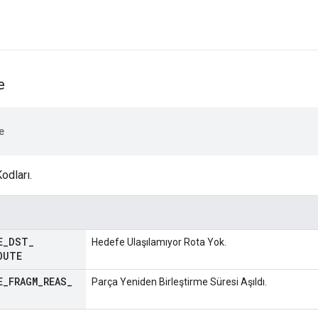
e
e
dları.
E
_
DST
_
Hedefe Ulaşılamıyor Rota Yok.
OUTE
E
_
FRAGM
_
REAS
_
Parça Yeniden Birleştirme Süresi Aşıldı.