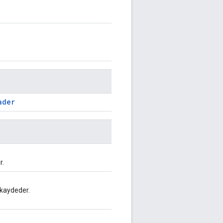
ader
r.
 kaydeder.