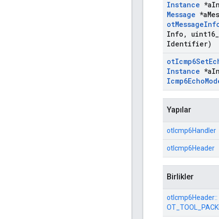
Instance
*a
I
Message
*a
Me
ot
Message
Inf
Info
,
uint16
_
Identifier)
ot
Icmp6Set
Ec
Instance
*a
I
Icmp6Echo
Mod
Yapılar
otIcmp6Handler
otIcmp6Header
Birlikler
otIcmp6Header::
OT_TOOL_PACK