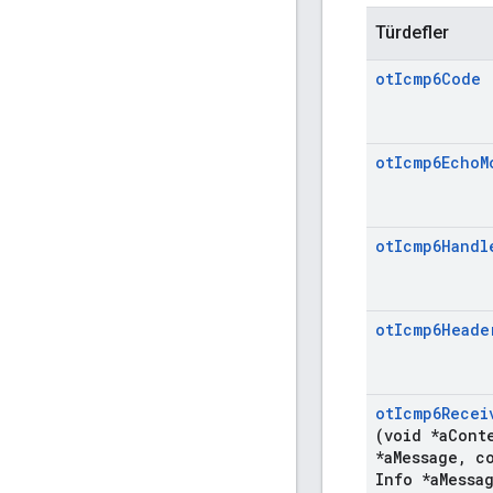
Türdefler
ot
Icmp6Code
ot
Icmp6Echo
M
ot
Icmp6Handl
ot
Icmp6Heade
ot
Icmp6Recei
(void *a
Cont
*a
Message
,
co
Info *a
Messa