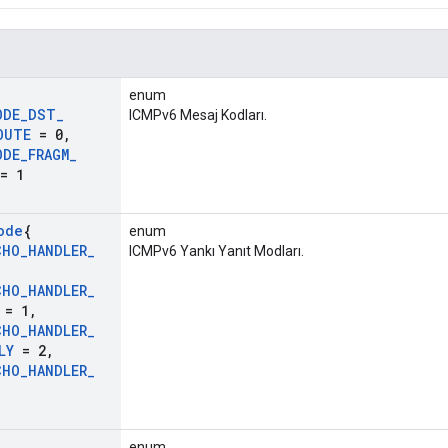
enum
ODE
_
DST
_
ICMPv6 Mesaj Kodları.
OUTE
= 0
,
ODE
_
FRAGM
_
= 1
ode
{
enum
CHO
_
HANDLER
_
ICMPv6 Yankı Yanıt Modları.
,
CHO
_
HANDLER
_
= 1
,
CHO
_
HANDLER
_
LY
= 2
,
CHO
_
HANDLER
_
enum