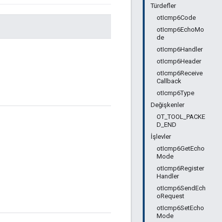
Türdefler
otIcmp6Code
otIcmp6EchoMo
de
otIcmp6Handler
otIcmp6Header
otIcmp6Receive
Callback
otIcmp6Type
Değişkenler
OT_TOOL_PACKE
D_END
İşlevler
otIcmp6GetEcho
Mode
otIcmp6Register
Handler
otIcmp6SendEch
oRequest
otIcmp6SetEcho
Mode