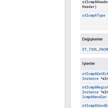
ot
Icmp6Heade
Header)
ot
Icmp6Type
Değişkenler
OT
_
TOOL
_
PACK
İşlevler
ot
Icmp6Get
Ec
Instance
*a
I
ot
Icmp6Regis
Instance
*a
I
Icmp6Handler
ot
Icmp6Send
E