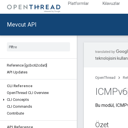
Platformlar
Kılavuzlar
Mevcut API
teknolojisini kullan
Reference [gcbc62cda0]
API Updates
OpenThread
Re
CLI Reference
ICMPv6
Open
Thread CLI Overview
CLI Concepts
Bu modül, ICMPv6 
CLI Commands
Contribute
Özet
API Reference