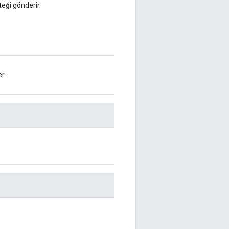
teği gönderir.
r.