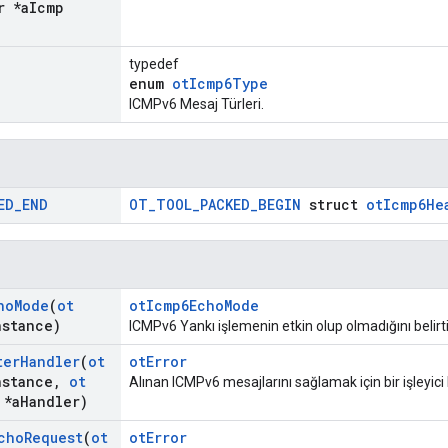
r *a
Icmp
typedef
enum
otIcmp6Type
ICMPv6 Mesaj Türleri.
ED
_
END
OT_TOOL_PACKED_BEGIN
struct
otIcmp6He
ho
Mode
(
ot
otIcmp6EchoMode
nstance)
ICMPv6 Yankı işlemenin etkin olup olmadığını belirti
ter
Handler
(
ot
otError
nstance
,
ot
Alınan ICMPv6 mesajlarını sağlamak için bir işleyici
*a
Handler)
cho
Request
(
ot
otError