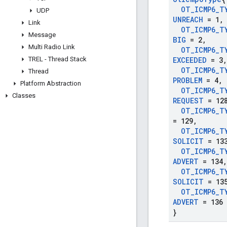
OT
_
ICMP6
_
T
UDP
UNREACH
= 1
,
Link
OT
_
ICMP6
_
T
Message
BIG
= 2
,
Multi Radio Link
OT
_
ICMP6
_
T
TREL - Thread Stack
EXCEEDED
= 3
,
OT
_
ICMP6
_
T
Thread
PROBLEM
= 4
,
Platform Abstraction
OT
_
ICMP6
_
T
Classes
REQUEST
= 12
OT
_
ICMP6
_
T
= 129
,
OT
_
ICMP6
_
T
SOLICIT
= 13
OT
_
ICMP6
_
T
ADVERT
= 134
,
OT
_
ICMP6
_
T
SOLICIT
= 13
OT
_
ICMP6
_
T
ADVERT
= 136
}