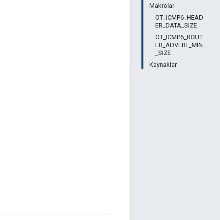
Makrolar
OT_ICMP6_HEAD
ER_DATA_SIZE
OT_ICMP6_ROUT
ER_ADVERT_MIN
_SIZE
Kaynaklar