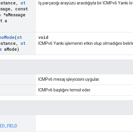
nstance
,
ot
İş parçacığı arayüzü aracılığıyla bir ICMPv6 Yankı İs
ssage
,
const
o
*a
Message
t a
ho
Mode
(
ot
void
nstance
,
ot
ICMPv6 Yankı işlemenin etkin olup olmadığını belirle
e
a
Mode)
ICMPv6 mesaj işleyicisini uygular.
ICMPv6 başlığını temsil eder.
ED_FIELD