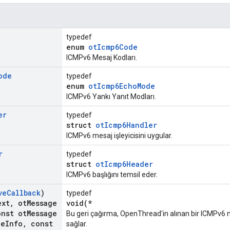
typedef
enum
otIcmp6Code
ICMPv6 Mesaj Kodları.
ode
typedef
enum
otIcmp6EchoMode
ICMPv6 Yankı Yanıt Modları.
er
typedef
struct
otIcmp6Handler
ICMPv6 mesaj işleyicisini uygular.
r
typedef
struct
otIcmp6Header
ICMPv6 başlığını temsil eder.
ve
Callback
)
typedef
ext
,
ot
Message
void(*
nst ot
Message
Bu geri çağırma, OpenThread'in alınan bir ICMPv6 
ge
Info
,
const
sağlar.