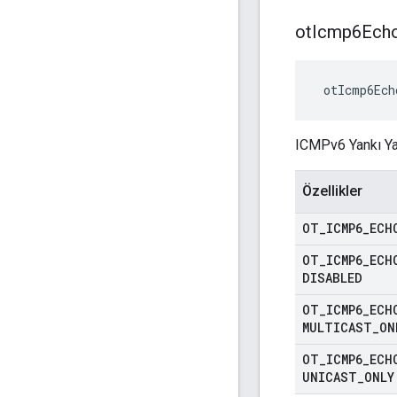
ot
Icmp6Ech
 otIcmp6Ech
ICMPv6 Yankı Yan
Özellikler
OT
_
ICMP6
_
ECH
OT
_
ICMP6
_
ECH
DISABLED
OT
_
ICMP6
_
ECH
MULTICAST
_
ON
OT
_
ICMP6
_
ECH
UNICAST
_
ONLY