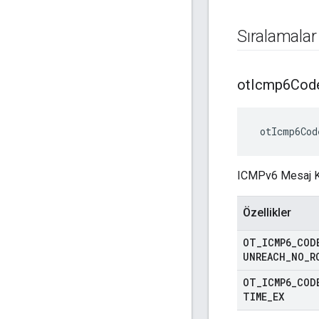
Sıralamalar
ot
Icmp6Cod
 otIcmp6Cod
ICMPv6 Mesaj Ko
Özellikler
OT
_
ICMP6
_
COD
UNREACH
_
NO
_
R
OT
_
ICMP6
_
COD
TIME
_
EX