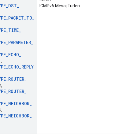
YPE
_
DST
_
ICMPv6 Mesaj Türleri.
YPE
_
PACKET
_
TO
_
YPE
_
TIME
_
YPE
_
PARAMETER
_
YPE
_
ECHO
_
8
,
YPE
_
ECHO
_
REPLY
YPE
_
ROUTER
_
3
,
YPE
_
ROUTER
_
YPE
_
NEIGHBOR
_
5
,
YPE
_
NEIGHBOR
_