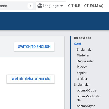
/
GITHUB
OTURUM AÇ
Bu sayfada
Özet
Sıralamalar
Türdefler
Değişkenler
İşlevler
Yapılar
Birlikler
GERI BILDIRIM GÖNDERIN
Sıralamalar
otIcmp6Code
otIcmp6EchoMo
de
otIcmp6Type