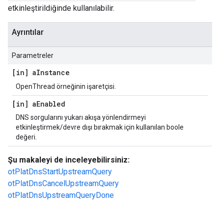
etkinleştirildiğinde kullanılabilir.
Ayrıntılar
Parametreler
[in] a
Instance
OpenThread örneğinin işaretçisi.
[in] a
Enabled
DNS sorgularını yukarı akışa yönlendirmeyi
etkinleştirmek/devre dışı bırakmak için kullanılan boole
değeri.
Şu makaleyi de inceleyebilirsiniz:
otPlatDnsStartUpstreamQuery
otPlatDnsCancelUpstreamQuery
otPlatDnsUpstreamQueryDone