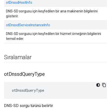
otDnssdHostInfo
DNS-SD sorgusu için keşfedilen bir ana makinenin bilgilerini
gösterir.
otDnssdServiceInstanceInfo
DNS-SD sorgusu için keşfedilen bir hizmet örneğinin bilgilerini
temsil eder.
Sıralamalar
ot
Dnssd
Query
Type
 otDnssdQueryType
DNS-SD sorgu türünü belirtir.