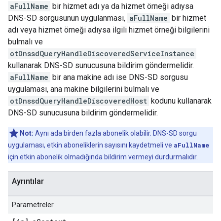
aFullName
bir hizmet adı ya da hizmet örneği adıysa
DNS-SD sorgusunun uygulanması,
aFullName
bir hizmet
adı veya hizmet örneği adıysa ilgili hizmet örneği bilgilerini
bulmalı ve
otDnssdQueryHandleDiscoveredServiceInstance
kullanarak DNS-SD sunucusuna bildirim göndermelidir.
aFullName
bir ana makine adı ise DNS-SD sorgusu
uygulaması, ana makine bilgilerini bulmalı ve
otDnssdQueryHandleDiscoveredHost
kodunu kullanarak
DNS-SD sunucusuna bildirim göndermelidir.
Not:
Aynı ada birden fazla abonelik olabilir. DNS-SD sorgu
uygulaması, etkin aboneliklerin sayısını kaydetmeli ve
aFullName
için etkin abonelik olmadığında bildirim vermeyi durdurmalıdır.
Ayrıntılar
Parametreler