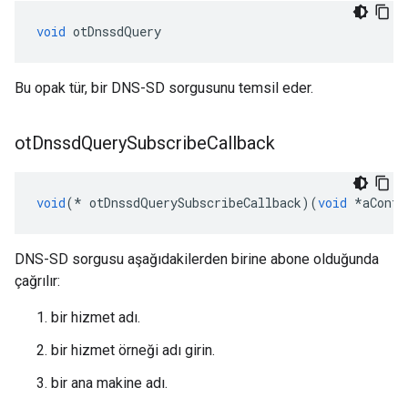
void
 otDnssdQuery
Bu opak tür, bir DNS-SD sorgusunu temsil eder.
ot
Dnssd
Query
Subscribe
Callback
void
(*
 otDnssdQuerySubscribeCallback
)(
void
*
aConte
DNS-SD sorgusu aşağıdakilerden birine abone olduğunda
çağrılır:
bir hizmet adı.
bir hizmet örneği adı girin.
bir ana makine adı.