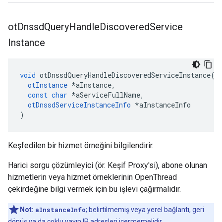
ot
Dnssd
Query
Handle
Discovered
Service
Instance
void
 otDnssdQueryHandleDiscoveredServiceInstance
(
otInstance
*
aInstance
,
const
char
*
aServiceFullName
,
otDnssdServiceInstanceInfo
*
aInstanceInfo
)
Keşfedilen bir hizmet örneğini bilgilendirir.
Harici sorgu çözümleyici (ör. Keşif Proxy'si), abone olunan
hizmetlerin veya hizmet örneklerinin OpenThread
çekirdeğine bilgi vermek için bu işlevi çağırmalıdır.
Not:
aInstanceInfo
; belirtilmemiş veya yerel bağlantı, geri
dönüş ya da çoklu yayın IP adresleri içermemelidir.