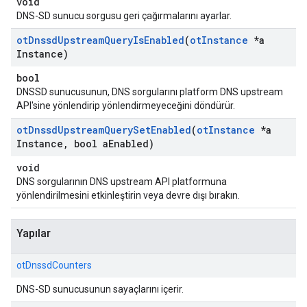
void
DNS-SD sunucu sorgusu geri çağırmalarını ayarlar.
ot
Dnssd
Upstream
Query
Is
Enabled
(
ot
Instance
*a
Instance)
bool
DNSSD sunucusunun, DNS sorgularını platform DNS upstream
API'sine yönlendirip yönlendirmeyeceğini döndürür.
ot
Dnssd
Upstream
Query
Set
Enabled
(
ot
Instance
*a
Instance
,
bool a
Enabled)
void
DNS sorgularının DNS upstream API platformuna
yönlendirilmesini etkinleştirin veya devre dışı bırakın.
Yapılar
otDnssdCounters
DNS-SD sunucusunun sayaçlarını içerir.