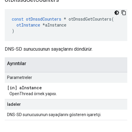
const
otDnssdCounters
*
 otDnssdGetCounters
(
otInstance
*
aInstance
)
DNS-SD sunucusunun sayaçlarını döndürür.
Ayrıntılar
Parametreler
[in] a
Instance
OpenThread örnek yapısı.
İadeler
DNS-SD sunucusunun sayaçlarını gösteren işaretçi.