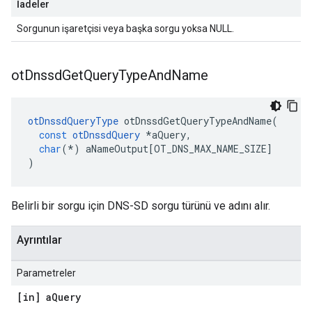
İadeler
Sorgunun işaretçisi veya başka sorgu yoksa NULL.
ot
Dnssd
Get
Query
Type
And
Name
otDnssdQueryType
 otDnssdGetQueryTypeAndName
(
const
otDnssdQuery
*
aQuery
,
char
(*)
 aNameOutput
[
OT_DNS_MAX_NAME_SIZE
]
)
Belirli bir sorgu için DNS-SD sorgu türünü ve adını alır.
Ayrıntılar
Parametreler
[in] a
Query