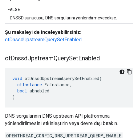
FALSE
DNSSD sunucusu, DNS sorgularını yönlendirmeyecekse.
Şu makaleyi de inceleyebilirsiniz:
otDnssdUpstreamQuerySetEnabled
ot
Dnssd
Upstream
Query
Set
Enabled
void
 otDnssdUpstreamQuerySetEnabled
(
otInstance
*
aInstance
,
bool
 aEnabled
)
DNS sorgularının DNS upstream API platformuna
yönlendirilmesini etkinleştirin veya devre dışı bırakın.
OPENTHREAD_CONFIG_DNS_UPSTREAM_QUERY_ENABLE