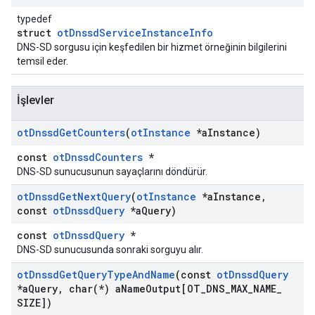
typedef
struct
otDnssdServiceInstanceInfo
DNS-SD sorgusu için keşfedilen bir hizmet örneğinin bilgilerini
temsil eder.
İşlevler
ot
Dnssd
Get
Counters
(
ot
Instance
*a
Instance)
const
otDnssdCounters
*
DNS-SD sunucusunun sayaçlarını döndürür.
ot
Dnssd
Get
Next
Query
(
ot
Instance
*a
Instance
,
const
ot
Dnssd
Query
*a
Query)
const
otDnssdQuery
*
DNS-SD sunucusunda sonraki sorguyu alır.
ot
Dnssd
Get
Query
Type
And
Name
(const
ot
Dnssd
Query
*a
Query
,
char(
*) a
Name
Output[OT
_
DNS
_
MAX
_
NAME
_
SIZE])