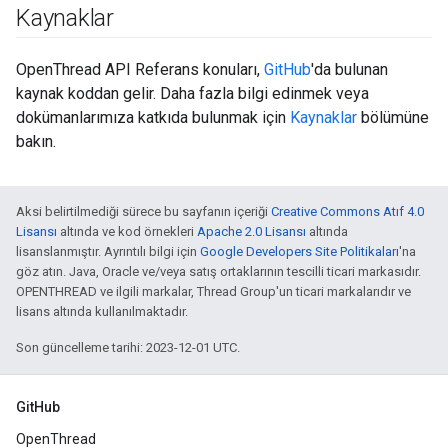
Kaynaklar
OpenThread API Referans konuları,
GitHub
'da bulunan
kaynak koddan gelir. Daha fazla bilgi edinmek veya
dokümanlarımıza katkıda bulunmak için
Kaynaklar
bölümüne
bakın.
Aksi belirtilmediği sürece bu sayfanın içeriği
Creative Commons Atıf 4.0
Lisansı
altında ve kod örnekleri
Apache 2.0 Lisansı
altında
lisanslanmıştır. Ayrıntılı bilgi için
Google Developers Site Politikaları
'na
göz atın. Java, Oracle ve/veya satış ortaklarının tescilli ticari markasıdır.
OPENTHREAD ve ilgili markalar, Thread Group'un ticari markalarıdır ve
lisans altında kullanılmaktadır.
Son güncelleme tarihi: 2023-12-01 UTC.
GitHub
OpenThread