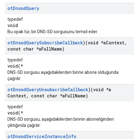
ot
Dnssd
Query
typedef
void
Bu opak tür, bir DNS-SD sorgusunu temsil eder.
ot
Dnssd
Query
Subscribe
Callback
)(void *a
Context
,
const char *a
Full
Name)
typedef
void(*
DNS-SD sorgusu aşağıdakilerden birine abone olduğunda
çağrılır:
ot
Dnssd
Query
Unsubscribe
Callback
)(void *a
Context
,
const char *a
Full
Name)
typedef
void(*
DNS-SD sorgusu, aşağıdakilerden birinin aboneliğinden
çıktığında çağrılır:
ot
Dnssd
Service
Instance
Info