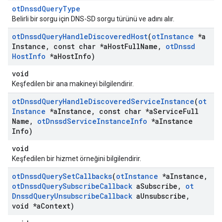
otDnssdQueryType
Belirli bir sorgu için DNS-SD sorgu türünü ve adını alır.
ot
Dnssd
Query
Handle
Discovered
Host
(
ot
Instance
*a
Instance
,
const char *a
Host
Full
Name
,
ot
Dnssd
Host
Info
*a
Host
Info)
void
Keşfedilen bir ana makineyi bilgilendirir.
ot
Dnssd
Query
Handle
Discovered
Service
Instance
(
ot
Instance
*a
Instance
,
const char *a
Service
Full
Name
,
ot
Dnssd
Service
Instance
Info
*a
Instance
Info)
void
Keşfedilen bir hizmet örneğini bilgilendirir.
ot
Dnssd
Query
Set
Callbacks
(
ot
Instance
*a
Instance
,
ot
Dnssd
Query
Subscribe
Callback
a
Subscribe
,
ot
Dnssd
Query
Unsubscribe
Callback
a
Unsubscribe
,
void *a
Context)