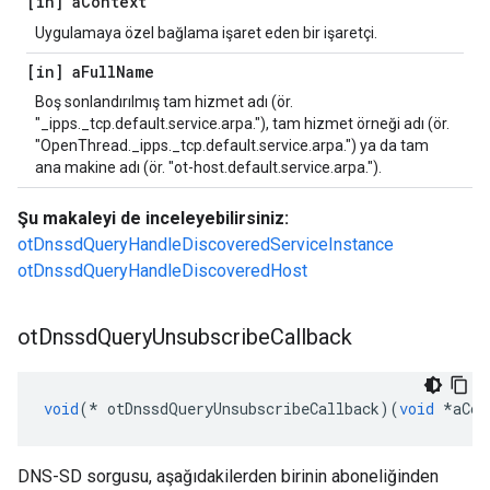
[in] a
Context
Uygulamaya özel bağlama işaret eden bir işaretçi.
[in] a
Full
Name
Boş sonlandırılmış tam hizmet adı (ör.
"_ipps._tcp.default.service.arpa."), tam hizmet örneği adı (ör.
"OpenThread._ipps._tcp.default.service.arpa.") ya da tam
ana makine adı (ör. "ot-host.default.service.arpa.").
Şu makaleyi de inceleyebilirsiniz:
otDnssdQueryHandleDiscoveredServiceInstance
otDnssdQueryHandleDiscoveredHost
ot
Dnssd
Query
Unsubscribe
Callback
void
(*
 otDnssdQueryUnsubscribeCallback
)(
void
*
aCon
DNS-SD sorgusu, aşağıdakilerden birinin aboneliğinden