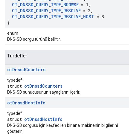
OT
_
DNSSD
_
QUERY
_
TYPE
_
BROWSE
= 1
,
OT
_
DNSSD
_
QUERY
_
TYPE
_
RESOLVE
= 2
,
OT
_
DNSSD
_
QUERY
_
TYPE
_
RESOLVE
_
HOST
= 3
}
enum
DNS-SD sorgu türünü belirtir.
Türdefler
ot
Dnssd
Counters
typedef
struct
otDnssdCounters
DNS-SD sunucusunun sayaçlarını içerir.
ot
Dnssd
Host
Info
typedef
struct
otDnssdHostInfo
DNS-SD sorgusu için keşfedilen bir ana makinenin bilgilerini
gösterir.