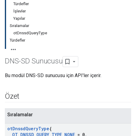
Türdefler
İşlevler
Yapılar
Sıralamalar
otDnssdQueryType
Türdefler
DNS-SD Sunucusu
Bu modül DNS-SD sunucusu için API'ler içerir.
Özet
Sıralamalar
ot
Dnssd
Query
Type
{
OT
_
DNSSD
_
QUERY
_
TYPE
_
NONE
= 0
,