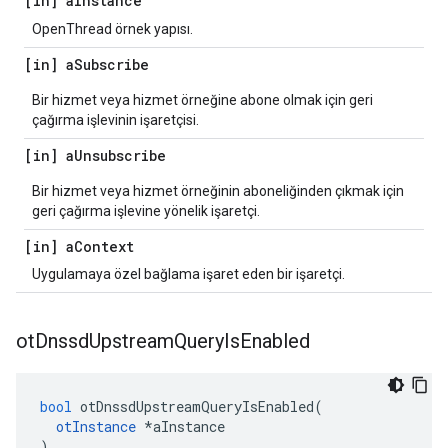
[in] a
Instance
OpenThread örnek yapısı.
[in] a
Subscribe
Bir hizmet veya hizmet örneğine abone olmak için geri
çağırma işlevinin işaretçisi.
[in] a
Unsubscribe
Bir hizmet veya hizmet örneğinin aboneliğinden çıkmak için
geri çağırma işlevine yönelik işaretçi.
[in] a
Context
Uygulamaya özel bağlama işaret eden bir işaretçi.
ot
Dnssd
Upstream
Query
Is
Enabled
bool
 otDnssdUpstreamQueryIsEnabled
(
otInstance
*
aInstance
)