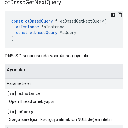
ot
Dnssd
Get
Next
Query
const
otDnssdQuery
*
 otDnssdGetNextQuery
(
otInstance
*
aInstance
,
const
otDnssdQuery
*
aQuery
)
DNS-SD sunucusunda sonraki sorguyu alır.
Ayrıntılar
Parametreler
[in] a
Instance
OpenThread örnek yapısı.
[in] a
Query
Sorgu işaretçisi. İlk sorguyu almak için NULL değerini iletin.