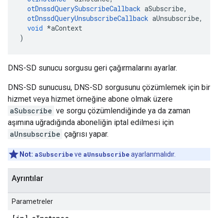
otDnssdQuerySubscribeCallback
 aSubscribe
,
otDnssdQueryUnsubscribeCallback
 aUnsubscribe
,
void
*
aContext
)
DNS-SD sunucu sorgusu geri çağırmalarını ayarlar.
DNS-SD sunucusu, DNS-SD sorgusunu çözümlemek için bir
hizmet veya hizmet örneğine abone olmak üzere
aSubscribe
ve sorgu çözümlendiğinde ya da zaman
aşımına uğradığında aboneliğin iptal edilmesi için
aUnsubscribe
çağrısı yapar.
Not:
aSubscribe
ve
aUnsubscribe
ayarlanmalıdır.
Ayrıntılar
Parametreler