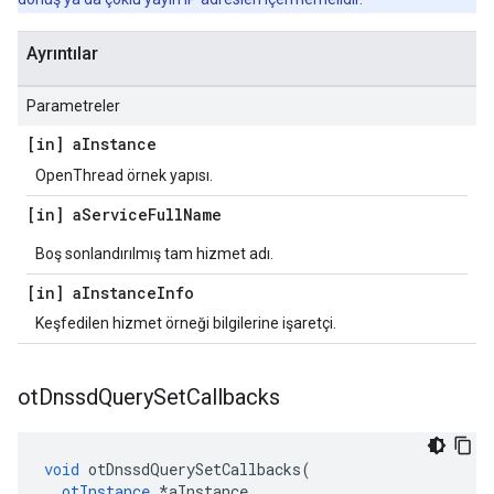
Ayrıntılar
Parametreler
[in] a
Instance
OpenThread örnek yapısı.
[in] a
Service
Full
Name
Boş sonlandırılmış tam hizmet adı.
[in] a
Instance
Info
Keşfedilen hizmet örneği bilgilerine işaretçi.
ot
Dnssd
Query
Set
Callbacks
void
 otDnssdQuerySetCallbacks
(
otInstance
*
aInstance
,