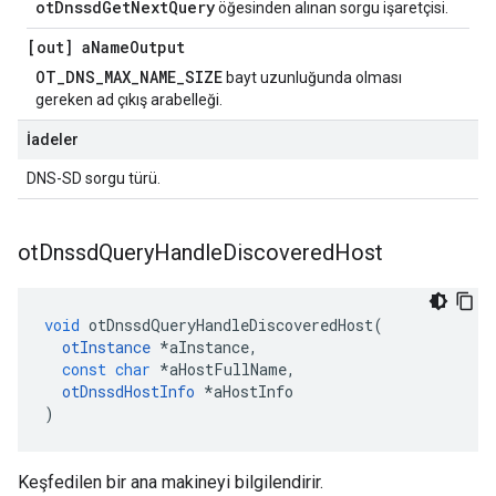
otDnssdGetNextQuery
öğesinden alınan sorgu işaretçisi.
[out] a
Name
Output
OT_DNS_MAX_NAME_SIZE
bayt uzunluğunda olması
gereken ad çıkış arabelleği.
İadeler
DNS-SD sorgu türü.
ot
Dnssd
Query
Handle
Discovered
Host
void
 otDnssdQueryHandleDiscoveredHost
(
otInstance
*
aInstance
,
const
char
*
aHostFullName
,
otDnssdHostInfo
*
aHostInfo
)
Keşfedilen bir ana makineyi bilgilendirir.