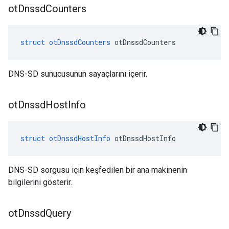
ot
Dnssd
Counters
struct
otDnssdCounters
 otDnssdCounters
DNS-SD sunucusunun sayaçlarını içerir.
ot
Dnssd
Host
Info
struct
otDnssdHostInfo
 otDnssdHostInfo
DNS-SD sorgusu için keşfedilen bir ana makinenin
bilgilerini gösterir.
ot
Dnssd
Query