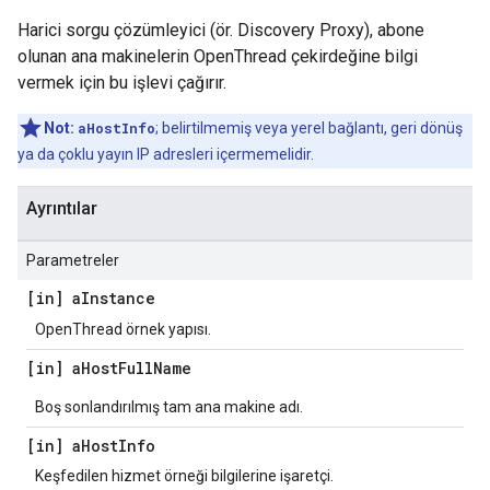
Harici sorgu çözümleyici (ör. Discovery Proxy), abone
olunan ana makinelerin OpenThread çekirdeğine bilgi
vermek için bu işlevi çağırır.
Not:
aHostInfo
; belirtilmemiş veya yerel bağlantı, geri dönüş
ya da çoklu yayın IP adresleri içermemelidir.
Ayrıntılar
Parametreler
[in] a
Instance
OpenThread örnek yapısı.
[in] a
Host
Full
Name
Boş sonlandırılmış tam ana makine adı.
[in] a
Host
Info
Keşfedilen hizmet örneği bilgilerine işaretçi.