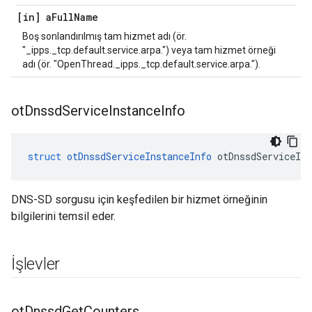
[in] a
Full
Name
Boş sonlandırılmış tam hizmet adı (ör.
"_ipps._tcp.default.service.arpa.") veya tam hizmet örneği
adı (ör. "OpenThread._ipps._tcp.default.service.arpa.").
ot
Dnssd
Service
Instance
Info
struct
otDnssdServiceInstanceInfo
 otDnssdServiceIns
DNS-SD sorgusu için keşfedilen bir hizmet örneğinin
bilgilerini temsil eder.
İşlevler
ot
Dnssd
Get
Counters