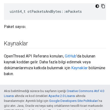
uint64_t otPacketsAndBytes
::
mPackets
Paket sayısı.
Kaynaklar
OpenThread API Referans konuları,
GitHub
'da bulunan
kaynak koddan gelir. Daha fazla bilgi edinmek veya
dokümanlarımıza katkıda bulunmak için
Kaynaklar
bölümüne
bakın.
Aksi belirtilmediği sürece bu sayfanın içeriği
Creative Commons Atıf 4.0
Lisansı
altında ve kod örnekleri
Apache 2.0 Lisansı
altında
lisanslanmıştır. Ayrıntılı bilgi için
Google Developers Site Politikaları
'na
göz atın. Java, Oracle ve/veya satış ortaklarının tescilli ticari markasıdır.