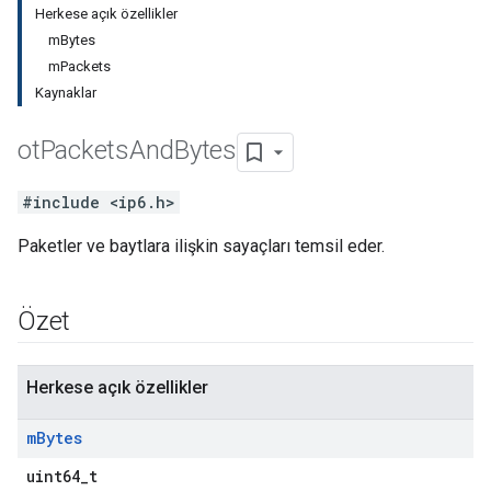
Herkese açık özellikler
mBytes
mPackets
Kaynaklar
ot
Packets
And
Bytes
#include <ip6.h>
Paketler ve baytlara ilişkin sayaçları temsil eder.
Özet
Herkese açık özellikler
m
Bytes
uint64_t