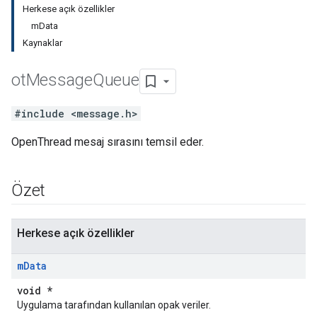
Herkese açık özellikler
mData
Kaynaklar
ot
Message
Queue
#include <message.h>
OpenThread mesaj sırasını temsil eder.
Özet
Herkese açık özellikler
m
Data
void *
Uygulama tarafından kullanılan opak veriler.