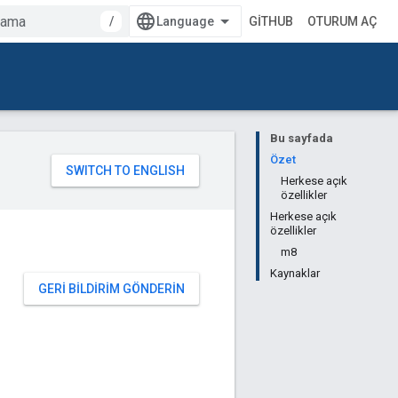
/
GITHUB
OTURUM AÇ
Bu sayfada
Özet
Herkese açık
özellikler
Herkese açık
özellikler
m8
Kaynaklar
GERI BILDIRIM GÖNDERIN