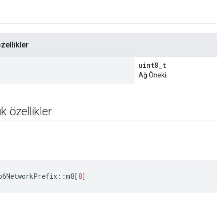
zellikler
uint8_t
Ağ Öneki.
k özellikler
p6NetworkPrefix
::
m8
[
8
]