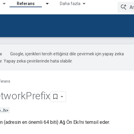
Referans
Daha fazla
Google, içerikleri tercih ettiğiniz dile çevirmek için yapay zeka
ır. Yapay zeka çevirilerinde hata olabilir.
ferans
etwork
Prefix
6.h>
n (adresin en önemli 64 biti) Ağ Ön Eki'ni temsil eder.