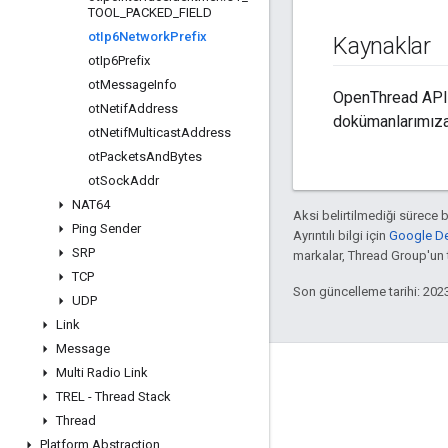
TOOL
_
PACKED
_
FIELD
ot
Ip6Network
Prefix
Kaynaklar
ot
Ip6Prefix
ot
Message
Info
OpenThread API 
ot
Netif
Address
dokümanlarımıza
ot
Netif
Multicast
Address
ot
Packets
And
Bytes
ot
Sock
Addr
NAT64
Aksi belirtilmediği sürece 
Ping Sender
Ayrıntılı bilgi için
Google Dev
SRP
markalar, Thread Group'un ti
TCP
Son güncelleme tarihi: 202
UDP
Link
Message
Multi Radio Link
GitHub
TREL - Thread Stack
OpenThread
Thread
Border Router
Platform Abstraction