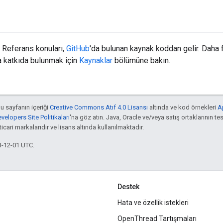
Referans konuları,
GitHub
'da bulunan kaynak koddan gelir. Daha 
 katkıda bulunmak için
Kaynaklar
bölümüne bakın.
bu sayfanın içeriği
Creative Commons Atıf 4.0 Lisansı
altında ve kod örnekleri
A
elopers Site Politikaları
'na göz atın. Java, Oracle ve/veya satış ortaklarının tes
cari markalarıdır ve lisans altında kullanılmaktadır.
3-12-01 UTC.
Destek
Hata ve özellik istekleri
OpenThread Tartışmaları