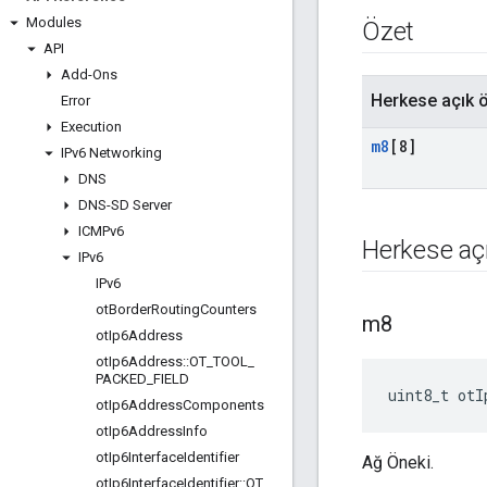
Modules
Özet
API
Add-Ons
Herkese açık ö
Error
Execution
m8
[8]
IPv6 Networking
DNS
DNS-SD Server
ICMPv6
Herkese açı
IPv6
IPv6
ot
Border
Routing
Counters
m8
ot
Ip6Address
ot
Ip6Address
::
OT
_
TOOL
_
PACKED
_
FIELD
uint8_t otI
ot
Ip6Address
Components
ot
Ip6Address
Info
ot
Ip6Interface
Identifier
Ağ Öneki.
ot
Ip6Interface
Identifier
::
OT
_