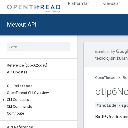
Platformlar
Kılavuzlar
Mevcut API
teknolojisini kullan
Reference [gcbc62cda0]
API Updates
OpenThread
Re
CLI Reference
ot
Ip6N
Open
Thread CLI Overview
CLI Concepts
#include <ip
CLI Commands
Contribute
Bir IPv6 adresini
API Reference