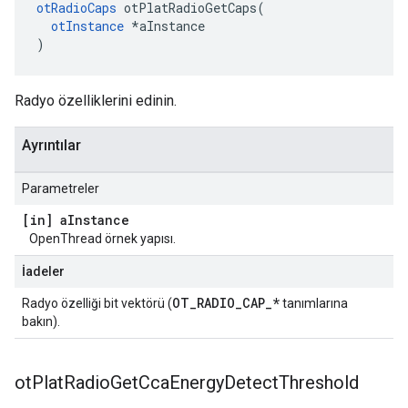
otRadioCaps
 otPlatRadioGetCaps
(
otInstance
*
aInstance
)
Radyo özelliklerini edinin.
Ayrıntılar
Parametreler
[in] a
Instance
OpenThread örnek yapısı.
İadeler
OT_RADIO_CAP_*
Radyo özelliği bit vektörü (
tanımlarına
bakın).
ot
Plat
Radio
Get
Cca
Energy
Detect
Threshold