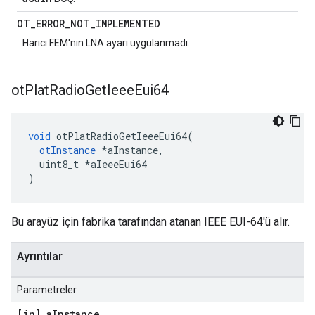
OT
_
ERROR
_
NOT
_
IMPLEMENTED
Harici FEM'nin LNA ayarı uygulanmadı.
ot
Plat
Radio
Get
Ieee
Eui64
void
 otPlatRadioGetIeeeEui64
(
otInstance
*
aInstance
,
  uint8_t 
*
aIeeeEui64
)
Bu arayüz için fabrika tarafından atanan IEEE EUI-64'ü alır.
Ayrıntılar
Parametreler
[in] a
Instance