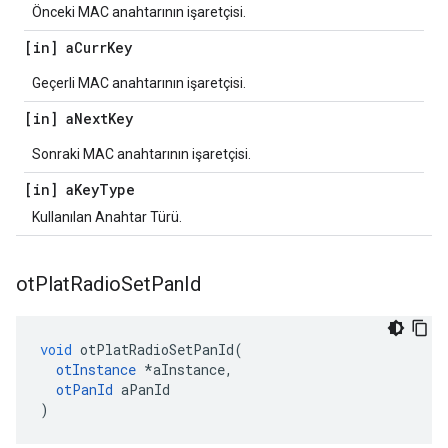
Önceki MAC anahtarının işaretçisi.
[in] a
Curr
Key
Geçerli MAC anahtarının işaretçisi.
[in] a
Next
Key
Sonraki MAC anahtarının işaretçisi.
[in] a
Key
Type
Kullanılan Anahtar Türü.
ot
Plat
Radio
Set
Pan
Id
void
 otPlatRadioSetPanId
(
otInstance
*
aInstance
,
otPanId
 aPanId
)