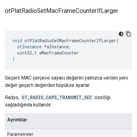
ot
Plat
Radio
Set
Mac
Frame
Counter
If
Larger
void
 otPlatRadioSetMacFrameCounterIfLarger
(
otInstance
*
aInstance
,
  uint32_t aMacFrameCounter
)
Geçerli MAC çerçeve sayacı değerini yalnızca verilen yeni
değer geçerli değerden büyükse ayarlar.
Radyo,
OT_RADIO_CAPS_TRANSMIT_SEC
özelliği
sağladığında kullanılır.
Ayrıntılar
Parametreler