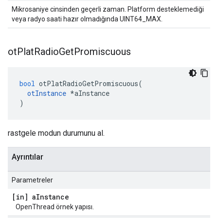
Mikrosaniye cinsinden geçerli zaman. Platform desteklemediği
veya radyo saati hazır olmadığında UINT64_MAX.
ot
Plat
Radio
Get
Promiscuous
bool
 otPlatRadioGetPromiscuous
(
otInstance
*
aInstance
)
rastgele modun durumunu al.
Ayrıntılar
Parametreler
[in] a
Instance
OpenThread örnek yapısı.