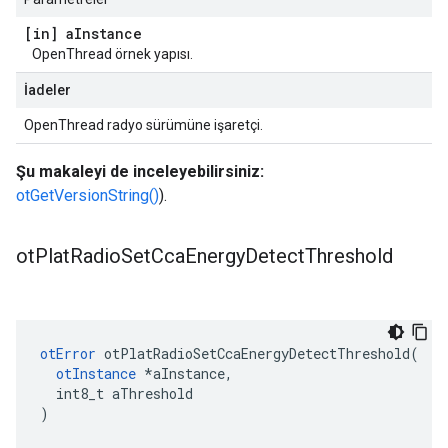
[in] a
Instance
OpenThread örnek yapısı.
İadeler
OpenThread radyo sürümüne işaretçi.
Şu makaleyi de inceleyebilirsiniz:
otGetVersionString()
).
ot
Plat
Radio
Set
Cca
Energy
Detect
Threshold
otError
 otPlatRadioSetCcaEnergyDetectThreshold
(
otInstance
*
aInstance
,
  int8_t aThreshold
)