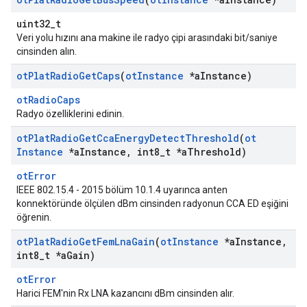
uint32_t
Veri yolu hızını ana makine ile radyo çipi arasındaki bit/saniye
cinsinden alın.
ot
Plat
Radio
Get
Caps
(
ot
Instance
*a
Instance)
otRadioCaps
Radyo özelliklerini edinin.
ot
Plat
Radio
Get
Cca
Energy
Detect
Threshold
(
ot
Instance
*a
Instance
,
int8
_
t *a
Threshold)
otError
IEEE 802.15.4 - 2015 bölüm 10.1.4 uyarınca anten
konnektöründe ölçülen dBm cinsinden radyonun CCA ED eşiğini
öğrenin.
ot
Plat
Radio
Get
Fem
Lna
Gain
(
ot
Instance
*a
Instance
,
int8
_
t *a
Gain)
otError
Harici FEM'nin Rx LNA kazancını dBm cinsinden alır.