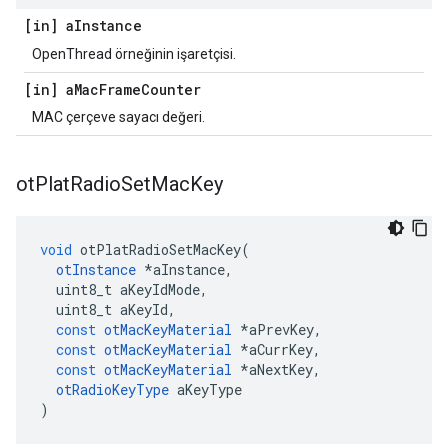
[in] a
Instance
OpenThread örneğinin işaretçisi.
[in] a
Mac
Frame
Counter
MAC çerçeve sayacı değeri.
ot
Plat
Radio
Set
Mac
Key
void
 otPlatRadioSetMacKey
(
otInstance
*
aInstance
,
  uint8_t aKeyIdMode
,
  uint8_t aKeyId
,
const
otMacKeyMaterial
*
aPrevKey
,
const
otMacKeyMaterial
*
aCurrKey
,
const
otMacKeyMaterial
*
aNextKey
,
otRadioKeyType
 aKeyType
)