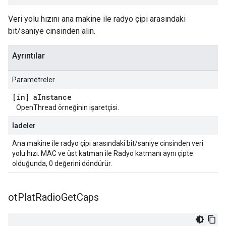
Veri yolu hızını ana makine ile radyo çipi arasındaki
bit/saniye cinsinden alın.
Ayrıntılar
Parametreler
[in] a
Instance
OpenThread örneğinin işaretçisi.
İadeler
Ana makine ile radyo çipi arasındaki bit/saniye cinsinden veri
yolu hızı. MAC ve üst katman ile Radyo katmanı aynı çipte
olduğunda, 0 değerini döndürür.
ot
Plat
Radio
Get
Caps