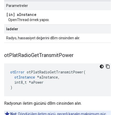
Parametreler
[in] a
Instance
OpenThread örnek yapısı.
İadeler
Radyo, hassasiyet değerini dBm cinsinden alır.
ot
Plat
Radio
Get
Transmit
Power
otError
 otPlatRadioGetTransmitPower
(
otInstance
*
aInstance
,
  int8_t 
*
aPower
)
Radyonun iletim gücünü dBm cinsinden alın.
Not:
Döndürülen iletim gücü, geçerli kanalın maksimum güç