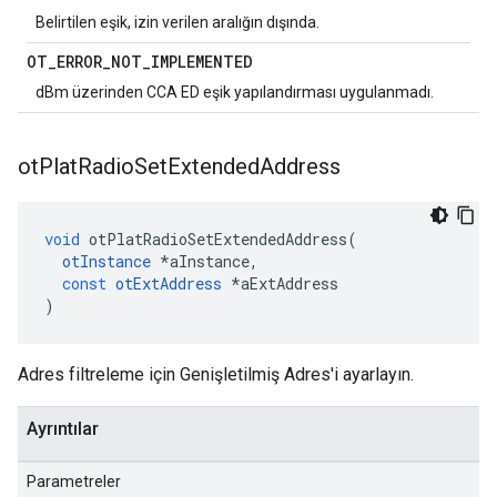
Belirtilen eşik, izin verilen aralığın dışında.
OT
_
ERROR
_
NOT
_
IMPLEMENTED
dBm üzerinden CCA ED eşik yapılandırması uygulanmadı.
ot
Plat
Radio
Set
Extended
Address
void
 otPlatRadioSetExtendedAddress
(
otInstance
*
aInstance
,
const
otExtAddress
*
aExtAddress
)
Adres filtreleme için Genişletilmiş Adres'i ayarlayın.
Ayrıntılar
Parametreler