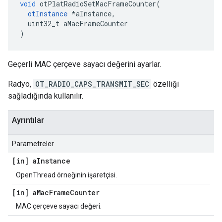
void
 otPlatRadioSetMacFrameCounter
(
otInstance
*
aInstance
,
  uint32_t aMacFrameCounter
)
Geçerli MAC çerçeve sayacı değerini ayarlar.
Radyo,
OT_RADIO_CAPS_TRANSMIT_SEC
özelliği
sağladığında kullanılır.
Ayrıntılar
Parametreler
[in] a
Instance
OpenThread örneğinin işaretçisi.
[in] a
Mac
Frame
Counter
MAC çerçeve sayacı değeri.