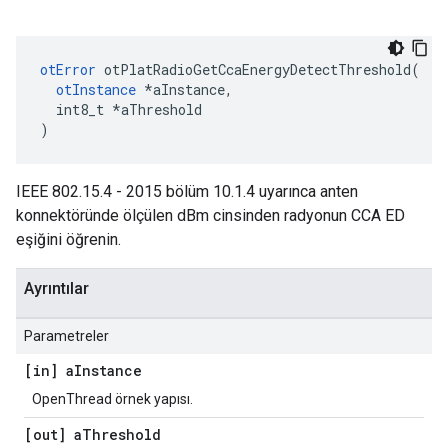
otError
 otPlatRadioGetCcaEnergyDetectThreshold
(
otInstance
*
aInstance
,
  int8_t 
*
aThreshold
)
IEEE 802.15.4 - 2015 bölüm 10.1.4 uyarınca anten
konnektöründe ölçülen dBm cinsinden radyonun CCA ED
eşiğini öğrenin.
Ayrıntılar
Parametreler
[in] a
Instance
OpenThread örnek yapısı.
[out] a
Threshold