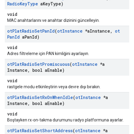
Radio
Key
Type
a
Key
Type)
void
MAC anahtarlarını ve anahtar dizinini güncelleyin.
ot
Plat
Radio
Set
Pan
Id
(
ot
Instance
*a
Instance
,
ot
Pan
Id
a
Pan
Id)
void
Adres filtreleme için PAN kimliğini ayarlayın.
ot
Plat
Radio
Set
Promiscuous
(
ot
Instance
*a
Instance
,
bool a
Enable)
void
rastgele modu etkinleştirin veya devre dışı bırakın.
ot
Plat
Radio
Set
Rx
On
When
Idle
(
ot
Instance
*a
Instance
,
bool a
Enable)
void
Boştayken rx-on-takma durumunu radyo platformuna ayarlar.
ot
Plat
Radio
Set
Short
Address
(
ot
Instance
*a