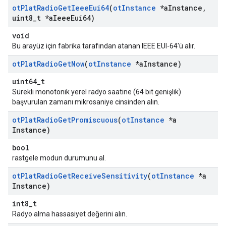
ot
Plat
Radio
Get
Ieee
Eui64
(
ot
Instance
*a
Instance
,
uint8
_
t *a
Ieee
Eui64)
void
Bu arayüz için fabrika tarafından atanan IEEE EUI-64'ü alır.
ot
Plat
Radio
Get
Now
(
ot
Instance
*a
Instance)
uint64_t
Sürekli monotonik yerel radyo saatine (64 bit genişlik)
başvurulan zamanı mikrosaniye cinsinden alın.
ot
Plat
Radio
Get
Promiscuous
(
ot
Instance
*a
Instance)
bool
rastgele modun durumunu al.
ot
Plat
Radio
Get
Receive
Sensitivity
(
ot
Instance
*a
Instance)
int8_t
Radyo alma hassasiyet değerini alın.