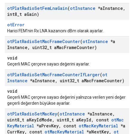
ot
Plat
Radio
Set
Fem
Lna
Gain
(
ot
Instance
*a
Instance
,
int8
_
t a
Gain)
otError
Harici FEM'nin Rx LNA kazancını dBm olarak ayarlar.
ot
Plat
Radio
Set
Mac
Frame
Counter
(
ot
Instance
*a
Instance
,
uint32
_
t a
Mac
Frame
Counter)
void
Geçerli MAC çerçeve sayacı değerini ayarlar.
ot
Plat
Radio
Set
Mac
Frame
Counter
If
Larger
(
ot
Instance
*a
Instance
,
uint32
_
t a
Mac
Frame
Counter)
void
Geçerli MAC çerçeve sayacı değerini yalnızca verilen yeni değer
geçerli değerden büyükse ayarlar.
ot
Plat
Radio
Set
Mac
Key
(
ot
Instance
*a
Instance
,
uint8
_
t a
Key
Id
Mode
,
uint8
_
t a
Key
Id
,
const
ot
Mac
Key
Material
*a
Prev
Key
,
const
ot
Mac
Key
Material
*a
Curr
Key
,
const
ot
Mac
Key
Material
*a
Next
Key
,
ot