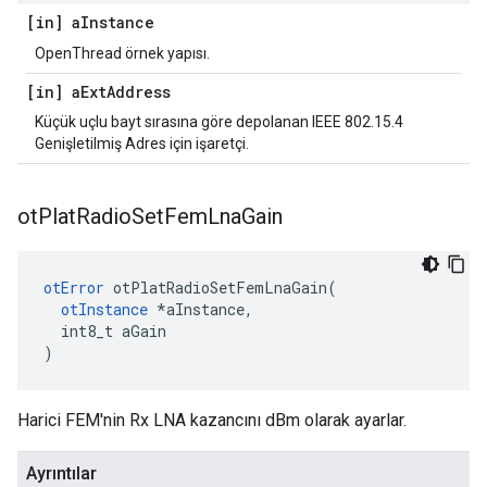
[in] a
Instance
OpenThread örnek yapısı.
[in] a
Ext
Address
Küçük uçlu bayt sırasına göre depolanan IEEE 802.15.4
Genişletilmiş Adres için işaretçi.
ot
Plat
Radio
Set
Fem
Lna
Gain
otError
 otPlatRadioSetFemLnaGain
(
otInstance
*
aInstance
,
  int8_t aGain
)
Harici FEM'nin Rx LNA kazancını dBm olarak ayarlar.
Ayrıntılar