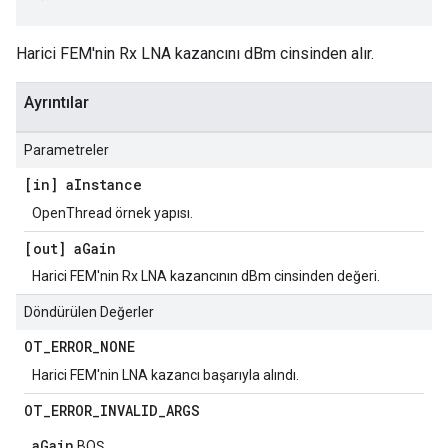
Harici FEM'nin Rx LNA kazancını dBm cinsinden alır.
Ayrıntılar
Parametreler
[in] a
Instance
OpenThread örnek yapısı.
[out] a
Gain
Harici FEM'nin Rx LNA kazancının dBm cinsinden değeri.
Döndürülen Değerler
OT
_
ERROR
_
NONE
Harici FEM'nin LNA kazancı başarıyla alındı.
OT
_
ERROR
_
INVALID
_
ARGS
aGain
BOŞ.