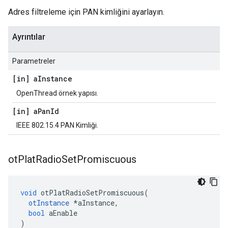
Adres filtreleme için PAN kimliğini ayarlayın.
Ayrıntılar
Parametreler
[in] a
Instance
OpenThread örnek yapısı.
[in] a
Pan
Id
IEEE 802.15.4 PAN Kimliği.
ot
Plat
Radio
Set
Promiscuous
void
 otPlatRadioSetPromiscuous
(
otInstance
*
aInstance
,
bool
 aEnable
)