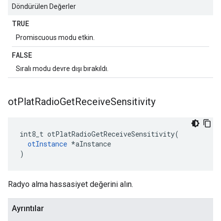
Döndürülen Değerler
TRUE
Promiscuous modu etkin.
FALSE
Sıralı modu devre dışı bırakıldı.
ot
Plat
Radio
Get
Receive
Sensitivity
int8_t otPlatRadioGetReceiveSensitivity
(
otInstance
*
aInstance
)
Radyo alma hassasiyet değerini alın.
Ayrıntılar