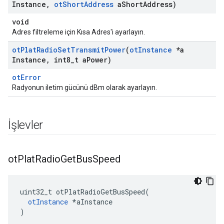
Instance
,
ot
Short
Address
a
Short
Address)
void
Adres filtreleme için Kısa Adres'i ayarlayın.
ot
Plat
Radio
Set
Transmit
Power
(
ot
Instance
*a
Instance
,
int8
_
t a
Power)
otError
Radyonun iletim gücünü dBm olarak ayarlayın.
İşlevler
ot
Plat
Radio
Get
Bus
Speed
uint32_t otPlatRadioGetBusSpeed
(
otInstance
*
aInstance
)