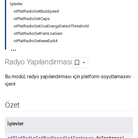
İşlevler
otPlatRadioGetBusSpeed
otPlatRadioGetCaps
otPlatRadioGetCcaEnergyDetectThreshold
otPlatRadioGetFemLnaGain
otPlatRadioGetIeeeEui64
Radyo Yapılandırması
Bu modül, radyo yapılandırması için platform soyutlamasını
içerir.
Özet
İşlevler
ot
Plat
Radio
Get
Bus
Speed
(
ot
Instance
*a
Instance)