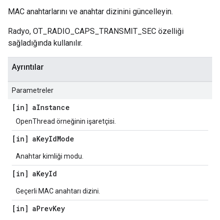
MAC anahtarlarını ve anahtar dizinini güncelleyin.
Radyo, OT_RADIO_CAPS_TRANSMIT_SEC özelliği
sağladığında kullanılır.
Ayrıntılar
Parametreler
[in] a
Instance
OpenThread örneğinin işaretçisi.
[in] a
Key
Id
Mode
Anahtar kimliği modu.
[in] a
Key
Id
Geçerli MAC anahtarı dizini.
[in] a
Prev
Key