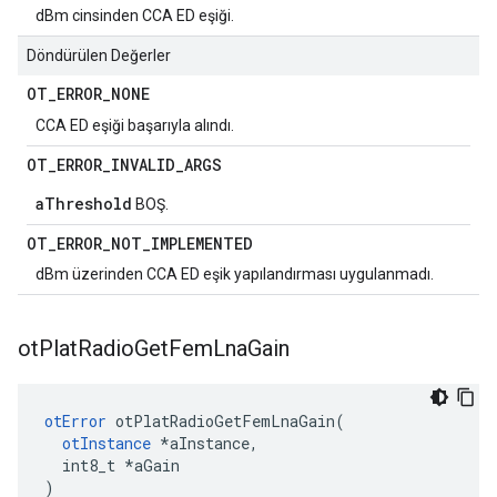
dBm cinsinden CCA ED eşiği.
Döndürülen Değerler
OT
_
ERROR
_
NONE
CCA ED eşiği başarıyla alındı.
OT
_
ERROR
_
INVALID
_
ARGS
aThreshold
BOŞ.
OT
_
ERROR
_
NOT
_
IMPLEMENTED
dBm üzerinden CCA ED eşik yapılandırması uygulanmadı.
ot
Plat
Radio
Get
Fem
Lna
Gain
otError
 otPlatRadioGetFemLnaGain
(
otInstance
*
aInstance
,
  int8_t 
*
aGain
)