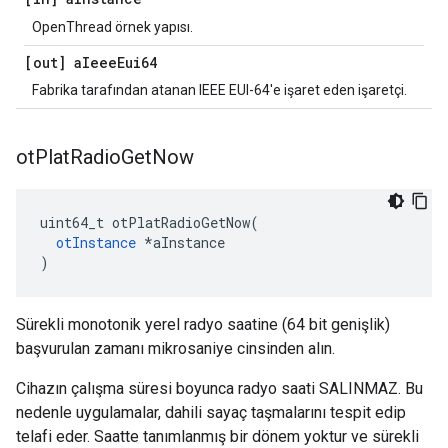
OpenThread örnek yapısı.
[out] a
Ieee
Eui64
Fabrika tarafından atanan IEEE EUI-64'e işaret eden işaretçi.
ot
Plat
Radio
Get
Now
uint64_t otPlatRadioGetNow
(
otInstance
*
aInstance
)
Sürekli monotonik yerel radyo saatine (64 bit genişlik)
başvurulan zamanı mikrosaniye cinsinden alın.
Cihazın çalışma süresi boyunca radyo saati SALINMAZ. Bu
nedenle uygulamalar, dahili sayaç taşmalarını tespit edip
telafi eder. Saatte tanımlanmış bir dönem yoktur ve sürekli