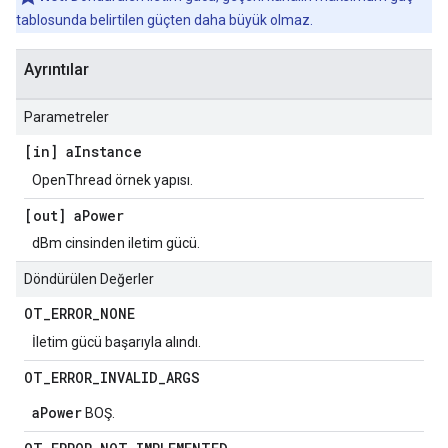
tablosunda belirtilen güçten daha büyük olmaz.
Ayrıntılar
Parametreler
[in] a
Instance
OpenThread örnek yapısı.
[out] a
Power
dBm cinsinden iletim gücü.
Döndürülen Değerler
OT
_
ERROR
_
NONE
İletim gücü başarıyla alındı.
OT
_
ERROR
_
INVALID
_
ARGS
aPower
BOŞ.