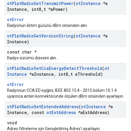
ot
Plat
Radio
Get
Transmit
Power
(
ot
Instance
*a
Instance
,
int8
_
t *a
Power)
otError
Radyonun iletim gücünü dBm cinsinden alın.
ot
Plat
Radio
Get
Version
String
(
ot
Instance
*a
Instance)
const char *
Radyo sürümü dizesini alın.
ot
Plat
Radio
Set
Cca
Energy
Detect
Threshold
(
ot
Instance
*a
Instance
,
int8
_
t a
Threshold)
otError
Radyonun CCA ED eşiğini, IEEE 802.15.4 - 2015 bölüm 10.1.4
uyarınca anten konnektöründe ölçülen dBm cinsinden ayarlayın.
ot
Plat
Radio
Set
Extended
Address
(
ot
Instance
*a
Instance
,
const
ot
Ext
Address
*a
Ext
Address)
void
Adres filtreleme için Genişletilmiş Adres'i ayarlayın.