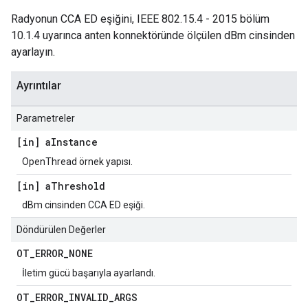
Radyonun CCA ED eşiğini, IEEE 802.15.4 - 2015 bölüm
10.1.4 uyarınca anten konnektöründe ölçülen dBm cinsinden
ayarlayın.
Ayrıntılar
Parametreler
[in] a
Instance
OpenThread örnek yapısı.
[in] a
Threshold
dBm cinsinden CCA ED eşiği.
Döndürülen Değerler
OT
_
ERROR
_
NONE
İletim gücü başarıyla ayarlandı.
OT
_
ERROR
_
INVALID
_
ARGS