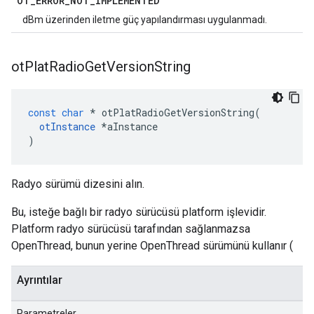
OT
_
ERROR
_
NOT
_
IMPLEMENTED
dBm üzerinden iletme güç yapılandırması uygulanmadı.
ot
Plat
Radio
Get
Version
String
const
char
*
 otPlatRadioGetVersionString
(
otInstance
*
aInstance
)
Radyo sürümü dizesini alın.
Bu, isteğe bağlı bir radyo sürücüsü platform işlevidir.
Platform radyo sürücüsü tarafından sağlanmazsa
OpenThread, bunun yerine OpenThread sürümünü kullanır (
Ayrıntılar
Parametreler