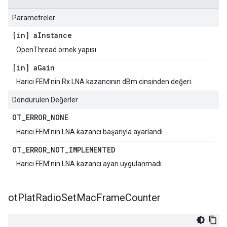
Parametreler
[in] a
Instance
OpenThread örnek yapısı.
[in] a
Gain
Harici FEM'nin Rx LNA kazancının dBm cinsinden değeri.
Döndürülen Değerler
OT
_
ERROR
_
NONE
Harici FEM'nin LNA kazancı başarıyla ayarlandı.
OT
_
ERROR
_
NOT
_
IMPLEMENTED
Harici FEM'nin LNA kazancı ayarı uygulanmadı.
ot
Plat
Radio
Set
Mac
Frame
Counter