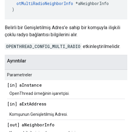
otMultiRadioNeighborInfo
*
aNeighborInfo
)
Belirli bir Genişletilmiş Adres'e sahip bir komşuyla ilişkili
çoklu radyo bağlantısı bilgilerini alır.
OPENTHREAD_CONFIG_MULTI_RADIO
etkinleştirilmelidir.
Ayrıntılar
Parametreler
[in] a
Instance
OpenThread örneğinin işaretçisi.
[in] a
Ext
Address
Komşunun Genişletilmiş Adresi.
[out] a
Neighbor
Info