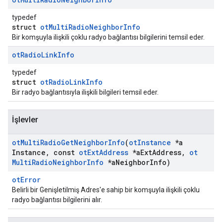
typedef
struct
otMultiRadioNeighborInfo
Bir komşuyla ilişkili çoklu radyo bağlantısı bilgilerini temsil eder.
ot
Radio
Link
Info
typedef
struct
otRadioLinkInfo
Bir radyo bağlantısıyla ilişkili bilgileri temsil eder.
İşlevler
ot
Multi
Radio
Get
Neighbor
Info
(
ot
Instance
*a
Instance
,
const
ot
Ext
Address
*a
Ext
Address
,
ot
Multi
Radio
Neighbor
Info
*a
Neighbor
Info)
otError
Belirli bir Genişletilmiş Adres'e sahip bir komşuyla ilişkili çoklu
radyo bağlantısı bilgilerini alır.