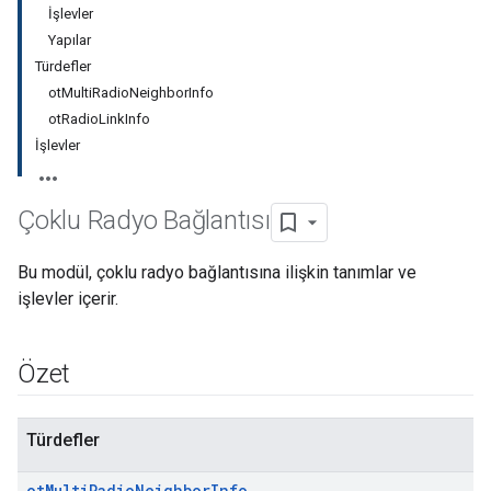
İşlevler
Yapılar
Türdefler
otMultiRadioNeighborInfo
otRadioLinkInfo
İşlevler
Çoklu Radyo Bağlantısı
Bu modül, çoklu radyo bağlantısına ilişkin tanımlar ve
işlevler içerir.
Özet
Türdefler
ot
Multi
Radio
Neighbor
Info