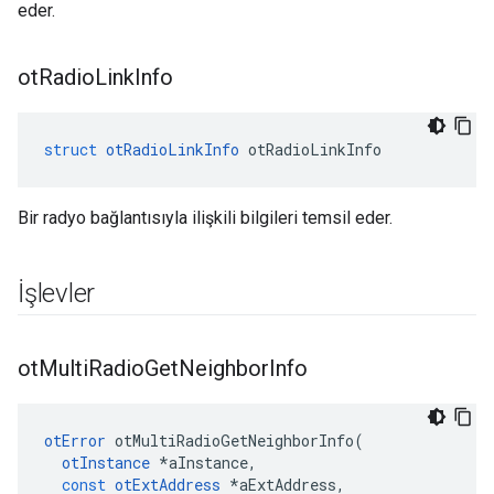
eder.
ot
Radio
Link
Info
struct
otRadioLinkInfo
 otRadioLinkInfo
Bir radyo bağlantısıyla ilişkili bilgileri temsil eder.
İşlevler
ot
Multi
Radio
Get
Neighbor
Info
otError
 otMultiRadioGetNeighborInfo
(
otInstance
*
aInstance
,
const
otExtAddress
*
aExtAddress
,