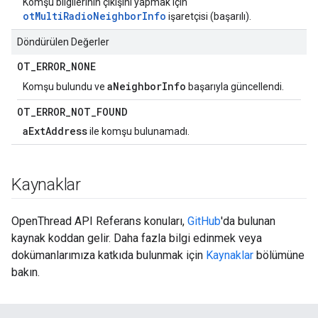
Komşu bilgilerinin çıkışını yapmak için
otMultiRadioNeighborInfo
işaretçisi (başarılı).
Döndürülen Değerler
OT
_
ERROR
_
NONE
aNeighborInfo
Komşu bulundu ve
başarıyla güncellendi.
OT
_
ERROR
_
NOT
_
FOUND
aExtAddress
ile komşu bulunamadı.
Kaynaklar
OpenThread API Referans konuları,
GitHub
'da bulunan
kaynak koddan gelir. Daha fazla bilgi edinmek veya
dokümanlarımıza katkıda bulunmak için
Kaynaklar
bölümüne
bakın.