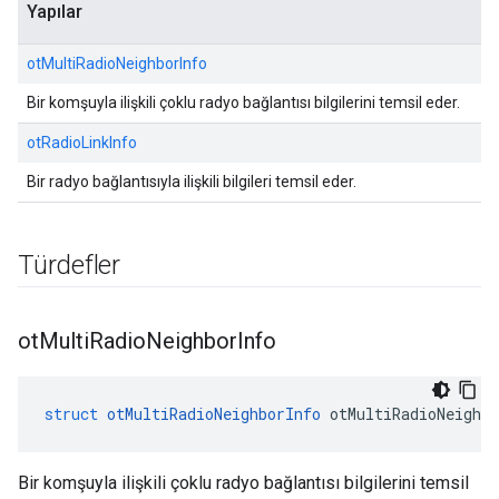
Yapılar
otMultiRadioNeighborInfo
Bir komşuyla ilişkili çoklu radyo bağlantısı bilgilerini temsil eder.
otRadioLinkInfo
Bir radyo bağlantısıyla ilişkili bilgileri temsil eder.
Türdefler
ot
Multi
Radio
Neighbor
Info
struct
otMultiRadioNeighborInfo
 otMultiRadioNeighbo
Bir komşuyla ilişkili çoklu radyo bağlantısı bilgilerini temsil