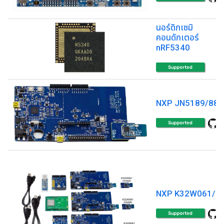
นอร์ดิกเซมิ
คอนดักเตอร์
nRF5340
NXP JN5189/88
NXP K32W061/4