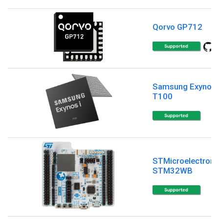
Qorvo GP712
Samsung Exynos 
T100
STMicroelectroni
STM32WB