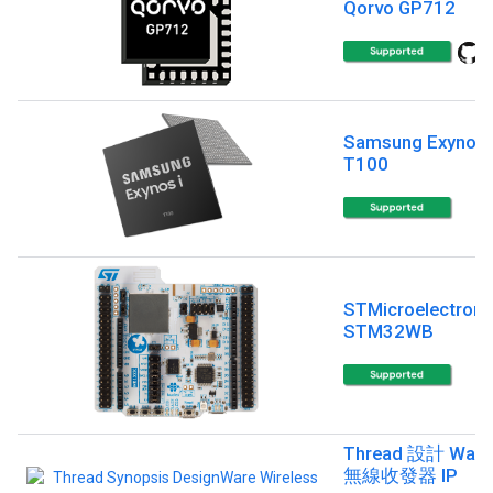
Qorvo GP712
Samsung Exynos 
T100
STMicroelectroni
STM32WB
Thread 設計 Ware
無線收發器 IP