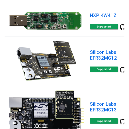
NXP KW41Z
Silicon Labs
EFR32MG12
Silicon Labs
EFR32MG13