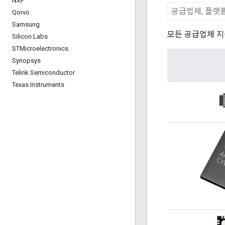
NXP
Qorvo
Samsung
모든 공급업체 지
Silicon Labs
STMicroelectronics
Synopsys
Telink Semiconductor
Texas Instruments