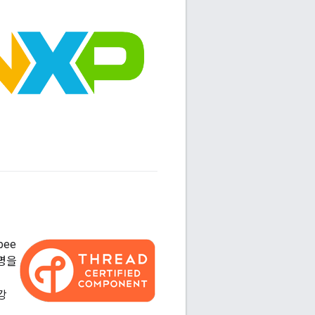
bee
수명을
강