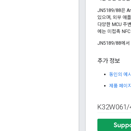
JN5189/88은 
있으며, 외부 애
다양한 MCU 주
에는 미접촉 NFC
JN5189/88에
추가 정보
동인의 예
제품 페이
K32W061
/