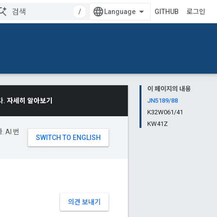
/
GITHUB
로그인
이 페이지의 내용
다.
자세히 알아보기
JN5189/88
K32W061/41
KW41Z
 AI 번
의견 보내기